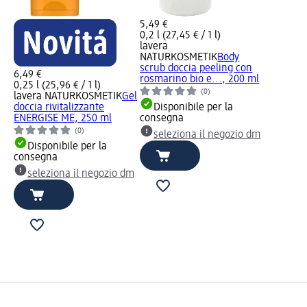
5,49 €
0,2 l (27,45 € / 1 l)
lavera
NATURKOSMETIK
Body
scrub doccia peeling con
6,49 €
rosmarino bio e..., 200 ml
0,25 l (25,96 € / 1 l)
(0)
lavera NATURKOSMETIK
Gel
doccia rivitalizzante
Disponibile per la
ENERGISE ME, 250 ml
consegna
(0)
seleziona il negozio dm
Disponibile per la
consegna
seleziona il negozio dm