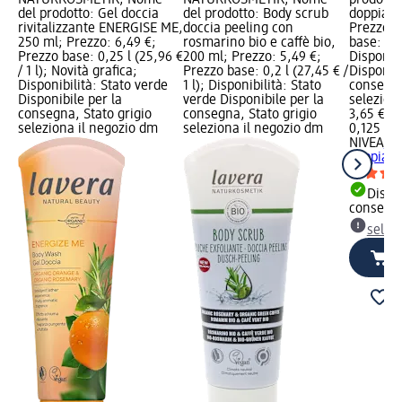
del prodotto: Gel doccia
del prodotto: Body scrub
doppia a
rivitalizzante ENERGISE ME,
doccia peeling con
Prezzo: 
250 ml; Prezzo: 6,49 €;
rosmarino bio e caffè bio,
base: 0,1
Prezzo base: 0,25 l (25,96 €
200 ml; Prezzo: 5,49 €;
Disponibi
/ 1 l); Novità grafica;
Prezzo base: 0,2 l (27,45 € /
Disponibi
Disponibilità: Stato verde
1 l); Disponibilità: Stato
consegna
Disponibile per la
verde Disponibile per la
selezion
consegna, Stato grigio
consegna, Stato grigio
3,65 €
seleziona il negozio dm
seleziona il negozio dm
0,125 l (2
NIVEA
St
doppia a
Dispon
consegn
selez