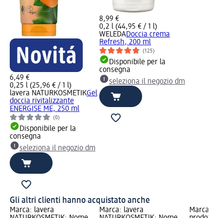
8,99 €
0,2 l (44,95 € / 1 l)
WELEDA
Doccia crema
Refresh, 200 ml
(125)
Disponibile per la
consegna
6,49 €
seleziona il negozio dm
0,25 l (25,96 € / 1 l)
lavera NATURKOSMETIK
Gel
doccia rivitalizzante
ENERGISE ME, 250 ml
(0)
Disponibile per la
consegna
seleziona il negozio dm
Gli altri clienti hanno acquistato anche
Marca: lavera
Marca: lavera
Marca: N
NATURKOSMETIK; Nome
NATURKOSMETIK; Nome
prodotto