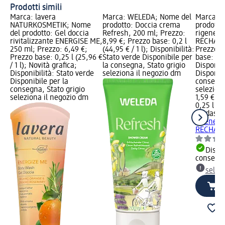
Prodotti simili
Marca: lavera
Marca: WELEDA; Nome del
Marca: a
NATURKOSMETIK; Nome
prodotto: Doccia crema
prodotto
del prodotto: Gel doccia
Refresh, 200 ml; Prezzo:
rigenera
rivitalizzante ENERGISE ME,
8,99 €; Prezzo base: 0,2 l
RECHARG
250 ml; Prezzo: 6,49 €;
(44,95 € / 1 l); Disponibilità:
Prezzo: 
Prezzo base: 0,25 l (25,96 €
Stato verde Disponibile per
base: 0,25
/ 1 l); Novità grafica;
la consegna, Stato grigio
Disponibi
Disponibilità: Stato verde
seleziona il negozio dm
Disponibi
Disponibile per la
consegna
consegna, Stato grigio
selezion
seleziona il negozio dm
1,59 €
0,25 l (6,
adidas
Ge
rigenera
RECHARG
Dispon
consegn
selez