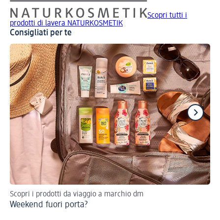
Scopri tutti i
prodotti di lavera NATURKOSMETIK
Consigliati per te
Scopri i prodotti da viaggio a marchio dm
Pe
Weekend fuori porta?
Co