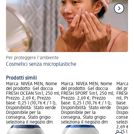
Per proteggere l'ambiente
Sco
Cosmetici senza microplastiche
Ch
Prodotti simili
Marca: NIVEA MEN; Nome
Marca: NIVEA MEN; Nome
Marca: 
del prodotto: Gel doccia
del prodotto: Gel doccia
del prodo
FRESH OCEAN 5in1, 250 ml;
FRESH SPORT 5in1, 250 ml;
FRESH EN
Prezzo: 2,69 €; Prezzo
Prezzo: 2,69 €; Prezzo
ml; Prez
base: 0,25 l (10,76 € / 1 l);
base: 0,25 l (10,76 € / 1 l);
base: 0,25
Disponibilità: Stato verde
Disponibilità: Stato verde
Disponibi
Disponibile per la
Disponibile per la
Disponibi
consegna, Stato grigio
consegna, Stato grigio
consegna
seleziona il negozio dm
seleziona il negozio dm
selezion
2,69 €
0,25 l (10