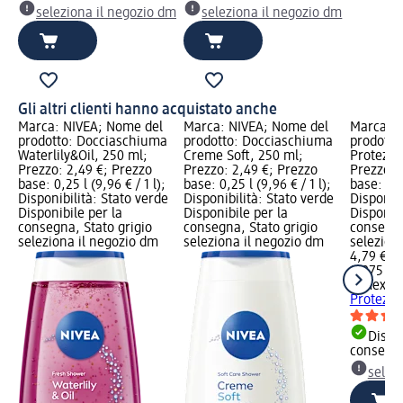
seleziona il negozio dm
seleziona il negozio dm
Gli altri clienti hanno acquistato anche
Marca: NIVEA; Nome del
Marca: NIVEA; Nome del
Marca: e
prodotto: Docciaschiuma
prodotto: Docciaschiuma
prodotto:
Waterlily&Oil, 250 ml;
Creme Soft, 250 ml;
Protezio
Prezzo: 2,49 €; Prezzo
Prezzo: 2,49 €; Prezzo
Prezzo: 
base: 0,25 l (9,96 € / 1 l);
base: 0,25 l (9,96 € / 1 l);
base: 0,0
Disponibilità: Stato verde
Disponibilità: Stato verde
Disponibi
Disponibile per la
Disponibile per la
Disponibi
consegna, Stato grigio
consegna, Stato grigio
consegna
seleziona il negozio dm
seleziona il negozio dm
selezion
4,79 €
0,075 l (6
elmex
Den
Protezio
Dispon
consegn
selez