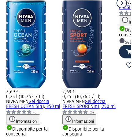
NIVEA M
FRESH EN
Info
Dispon
consegn
selez
2,69 €
2,69 €
0,25 l (10,76 € / 1 l)
0,25 l (10,76 € / 1 l)
NIVEA MEN
Gel doccia
NIVEA MEN
Gel doccia
FRESH OCEAN 5in1, 250 ml
FRESH SPORT 5in1, 250 ml
(0)
(0)
Informazioni
Informazioni
Disponibile per la
Disponibile per la
consegna
consegna