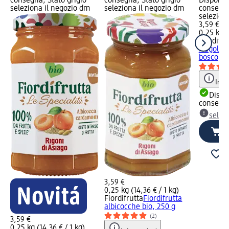
consegna, Stato grigio
consegna, Stato grigio
Disponibi
seleziona il negozio dm
seleziona il negozio dm
consegna
selezion
3,59 €
0,25 kg (
Fiordifru
fragole e
bosco, 2
Info
Dispon
consegn
selez
3,59 €
0,25 kg (14,36 € / 1 kg)
Fiordifrutta
Fiordifrutta
albicocche bio, 250 g
(2)
3,59 €
0,25 kg (14,36 € / 1 kg)