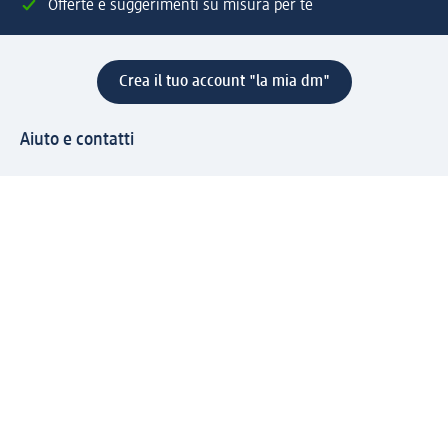
Offerte e suggerimenti su misura per te
Crea il tuo account "la mia dm"
Aiuto e contatti
Servizi
Servizio clienti
Spedizione e consegna
Reso e rimborso
L'azienda
La nostra azienda
Corporate Responsibility
Lavora con noi
Press e news
Espansione
Un mondo di prodotti
Il mondo dm