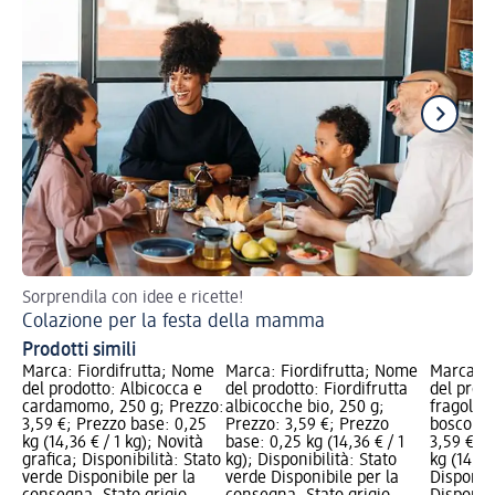
Sorprendila con idee e ricette!
Mi
Colazione per la festa della mamma
Prodotti simili
Marca: Fiordifrutta; Nome
Marca: Fiordifrutta; Nome
Marca: F
del prodotto: Albicocca e
del prodotto: Fiordifrutta
del prodo
cardamomo, 250 g; Prezzo:
albicocche bio, 250 g;
fragole e
3,59 €; Prezzo base: 0,25
Prezzo: 3,59 €; Prezzo
bosco, 2
kg (14,36 € / 1 kg); Novità
base: 0,25 kg (14,36 € / 1
3,59 €; 
grafica; Disponibilità: Stato
kg); Disponibilità: Stato
kg (14,36 
verde Disponibile per la
verde Disponibile per la
Disponibi