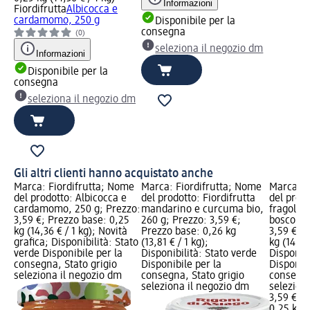
Informazioni
Fiordifrutta
Albicocca e
cardamomo, 250 g
Disponibile per la
consegna
(0)
seleziona il negozio dm
Informazioni
Disponibile per la
consegna
seleziona il negozio dm
Gli altri clienti hanno acquistato anche
Marca: Fiordifrutta; Nome
Marca: Fiordifrutta; Nome
Marca: F
del prodotto: Albicocca e
del prodotto: Fiordifrutta
del prodo
cardamomo, 250 g; Prezzo:
mandarino e curcuma bio,
fragole e
3,59 €; Prezzo base: 0,25
260 g; Prezzo: 3,59 €;
bosco, 2
kg (14,36 € / 1 kg); Novità
Prezzo base: 0,26 kg
3,59 €; 
grafica; Disponibilità: Stato
(13,81 € / 1 kg);
kg (14,36 
verde Disponibile per la
Disponibilità: Stato verde
Disponibi
consegna, Stato grigio
Disponibile per la
Disponibi
seleziona il negozio dm
consegna, Stato grigio
consegna
seleziona il negozio dm
selezion
3,59 €
0,25 kg (