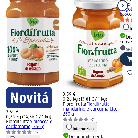
Fiordifru
fragole e
bosco, 2
Info
Dispon
consegn
selez
3,59 €
0,26 kg (13,81 € / 1 kg)
Fiordifrutta
Fiordifrutta
mandarino e curcuma bio,
3,59 €
260 g
0,25 kg (14,36 € / 1 kg)
(0)
Fiordifrutta
Albicocca e
cardamomo, 250 g
Informazioni
(0)
Disponibile per la