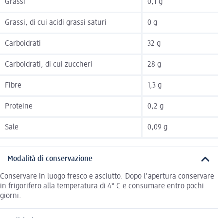
Grassi
0,1 g
Grassi, di cui acidi grassi saturi
0 g
Carboidrati
32 g
Carboidrati, di cui zuccheri
28 g
Fibre
1,3 g
Proteine
0,2 g
Sale
0,09 g
Modalità di conservazione
Conservare in luogo fresco e asciutto. Dopo l'apertura conservare
in frigorifero alla temperatura di 4° C e consumare entro pochi
giorni.