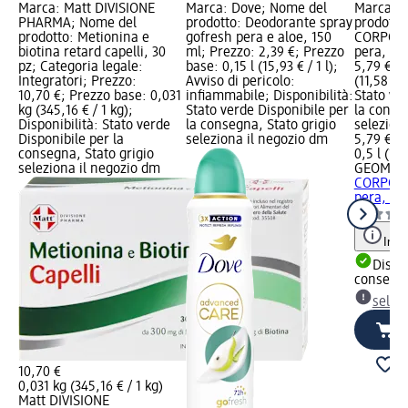
Marca: Matt DIVISIONE
Marca: Dove; Nome del
Marca: 
PHARMA; Nome del
prodotto: Deodorante spray
prodotto
prodotto: Metionina e
gofresh pera e aloe, 150
CORPO N
biotina retard capelli, 30
ml; Prezzo: 2,39 €; Prezzo
pera, 50
pz; Categoria legale:
base: 0,15 l (15,93 € / 1 l);
5,79 €; P
Integratori; Prezzo:
Avviso di pericolo:
(11,58 € /
10,70 €; Prezzo base: 0,031
infiammabile; Disponibilità:
Stato ve
kg (345,16 € / 1 kg);
Stato verde Disponibile per
la conse
Disponibilità: Stato verde
la consegna, Stato grigio
selezion
Disponibile per la
seleziona il negozio dm
5,79 €
consegna, Stato grigio
0,5 l (11,
seleziona il negozio dm
GEOMAR
CORPO N
pera, 50
Info
Dispon
consegn
selez
10,70 €
0,031 kg (345,16 € / 1 kg)
Matt DIVISIONE