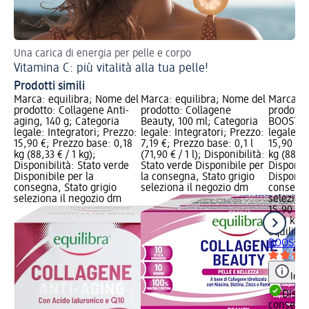
Una carica di energia per pelle e corpo
Sc
Vitamina C: più vitalità alla tua pelle!
Ac
Prodotti simili
Marca: equilibra; Nome del
Marca: equilibra; Nome del
Marca: e
prodotto: Collagene Anti-
prodotto: Collagene
prodotto
aging, 140 g; Categoria
Beauty, 100 ml; Categoria
BOOST, 1
legale: Integratori; Prezzo:
legale: Integratori; Prezzo:
legale: I
15,90 €; Prezzo base: 0,18
7,19 €; Prezzo base: 0,1 l
15,90 €;
kg (88,33 € / 1 kg);
(71,90 € / 1 l); Disponibilità:
kg (88,33
Disponibilità: Stato verde
Stato verde Disponibile per
Disponibi
Disponibile per la
la consegna, Stato grigio
Disponibi
consegna, Stato grigio
seleziona il negozio dm
consegna
seleziona il negozio dm
selezion
15,90 €
0,18 kg (
equilibra
BOOST, 1
Info
Dispon
consegn