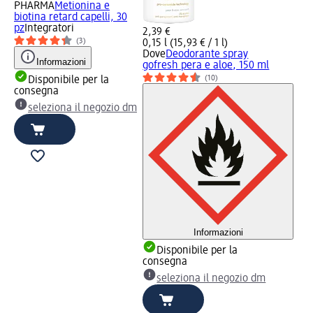
PHARMA
Metionina e
biotina retard capelli, 30
pz
Integratori
2,39 €
(3)
0,15 l (15,93 € / 1 l)
Dove
Deodorante spray
Informazioni
gofresh pera e aloe, 150 ml
(10)
Disponibile per la
consegna
seleziona il negozio dm
Informazioni
Disponibile per la
consegna
seleziona il negozio dm