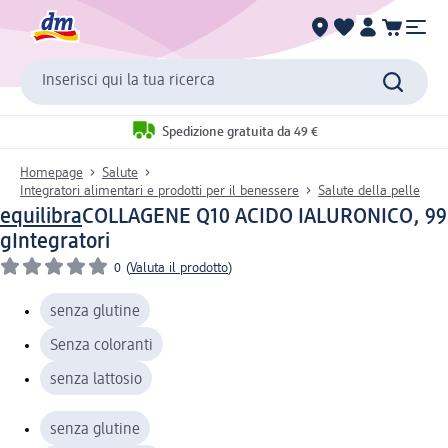
Inserisci qui la tua ricerca
Spedizione gratuita da 49 €
Homepage
Salute
Integratori alimentari e prodotti per il benessere
Salute della pelle
equilibra
COLLAGENE Q10 ACIDO IALURONICO, 99
g
Integratori
0
(
Valuta il prodotto
)
senza glutine
Senza coloranti
senza lattosio
senza glutine