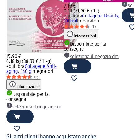
selez
7,19 €
0,1 l (71,90 € / 1 l)
equilibra
Collagene Beauty,
100 ml
Integratori
(5)
Informazioni
Disponibile per la
consegna
15,90 €
seleziona il negozio dm
0,18 kg (88,33 € / 1 kg)
equilibra
Collagene Anti-
aging, 140 g
Integratori
(2)
Informazioni
Disponibile per la
consegna
seleziona il negozio dm
Gli altri clienti hanno acquistato anche