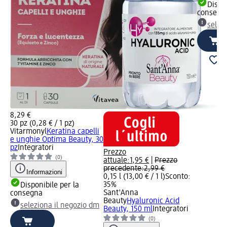
Dispon
consegn
selez
8,29 €
30 pz (0,28 € / 1 pz)
Vitarmonyl
Keratina capelli
e unghie Optima Beauty, 30
pz
Integratori
Prezzo
(0)
attuale:
1,95 €
|
Prezzo
precedente:
2,99 €
Informazioni
0,15 l (13,00 € / 1 l)
Sconto:
35%
Disponibile per la
Sant'Anna
consegna
Beauty
Hyaluronic Acid
seleziona il negozio dm
Beauty, 150 ml
Integratori
(0)