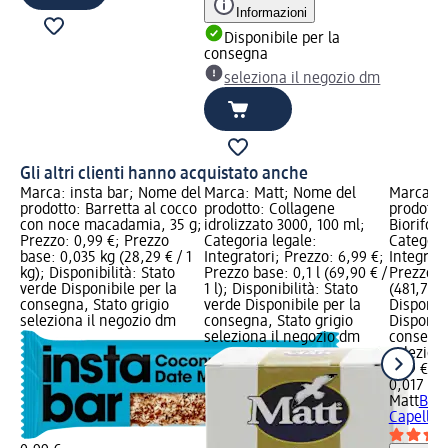
Informazioni
Disponibile per la
consegna
seleziona il negozio dm
Gli altri clienti hanno acquistato anche
Marca: insta bar; Nome del
Marca: Matt; Nome del
Marca: M
prodotto: Barretta al cocco
prodotto: Collagene
prodotto
con noce macadamia, 35 g;
idrolizzato 3000, 100 ml;
Biorifolt
Prezzo: 0,99 €; Prezzo
Categoria legale:
Categori
base: 0,035 kg (28,29 € / 1
Integratori; Prezzo: 6,99 €;
Integrato
kg); Disponibilità: Stato
Prezzo base: 0,1 l (69,90 € /
Prezzo b
verde Disponibile per la
1 l); Disponibilità: Stato
(481,76 €
consegna, Stato grigio
verde Disponibile per la
Disponibi
seleziona il negozio dm
consegna, Stato grigio
Disponibi
seleziona il negozio dm
consegna
selezion
8,19 €
0,017 kg 
Matt
Bell
Capelli, 