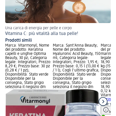
Una carica di energia per pelle e corpo
Sc
Vitamina C: più vitalità alla tua pelle!
Ac
Prodotti simili
Marca: Vitarmonyl; Nome
Marca: Sant'Anna Beauty;
Marca: V
del prodotto: Keratina
Nome del prodotto:
del prod
capelli e unghie Optima
Hyaluronic Acid Beauty, 150
marino, 
Beauty, 30 pz; Categoria
ml; Categoria legale:
legale: I
legale: Integratori; Prezzo:
Integratori; Prezzo: 1,95 €;
18,90 €;
8,29 €; Prezzo base: 30 pz
Prezzo base: 0,15 l (13,00 €
kg (157,5
(0,28 € / 1 pz);
/ 1 l); Cogli l'ultimo grafica;
Disponibi
Disponibilità: Stato verde
Disponibilità: Stato verde
Disponibi
Disponibile per la
Disponibile per la
consegna
consegna, Stato grigio
consegna, Stato grigio
selezion
seleziona il negozio dm
seleziona il negozio dm
18,90 €
0,12 kg (
Vitarmon
marino, 
Info