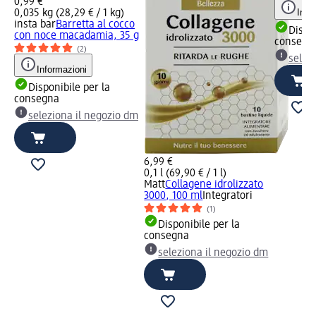
0,99 €
Info
0,035 kg (28,29 € / 1 kg)
insta bar
Barretta al cocco
Dispon
con noce macadamia, 35 g
consegn
(2)
selez
Informazioni
Disponibile per la
consegna
seleziona il negozio dm
6,99 €
0,1 l (69,90 € / 1 l)
Matt
Collagene idrolizzato
3000, 100 ml
Integratori
(1)
Disponibile per la
consegna
seleziona il negozio dm