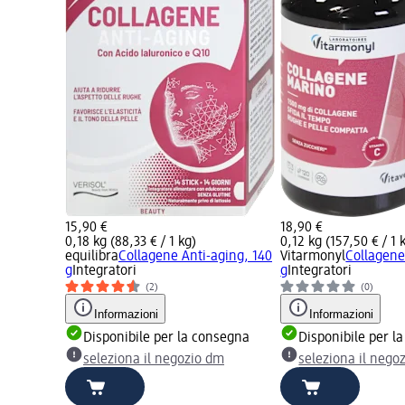
15,90 €
18,90 €
0,18 kg (88,33 € / 1 kg)
0,12 kg (157,50 € / 1 
equilibra
Collagene Anti-aging, 140
Vitarmonyl
Collagene
g
Integratori
g
Integratori
(2)
(0)
Informazioni
Informazioni
Disponibile per la consegna
Disponibile per l
seleziona il negozio dm
seleziona il nego