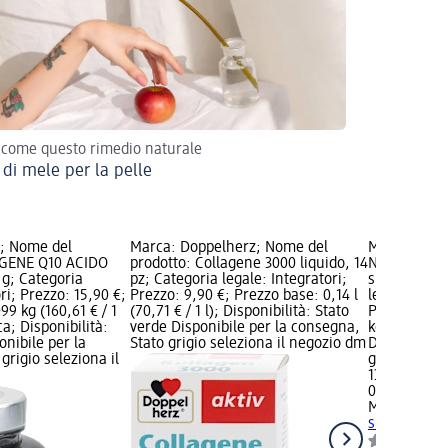
 come questo rimedio naturale
 di mele per la pelle
a; Nome del
Marca: Doppelherz; Nome del
Marca: Mat
AGENE Q10 ACIDO
prodotto: Collagene 3000 liquido, 14
Nome del pr
g; Categoria
pz; Categoria legale: Integratori;
supremo 100
ri; Prezzo: 15,90 €;
Prezzo: 9,90 €; Prezzo base: 0,14 l
legale: Inte
99 kg (160,61 € / 1
(70,71 € / 1 l); Disponibilità: Stato
Prezzo base:
ca; Disponibilità:
verde Disponibile per la consegna,
kg); Disponi
onibile per la
Stato grigio seleziona il negozio dm
Disponibile
grigio seleziona il
grigio selez
13,50 €
0,18 kg (75,0
Matt DIVIS
supremo 100