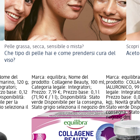
Pelle grassa, secca, sensibile o mista?
Scopri
Che tipo di pelle hai e come prendersi cura del
Aceto
viso?
Nome del
Marca: equilibra; Nome del
Marca: equilibr
marino, 120 g;
prodotto: Collagene Beauty, 100 ml;
prodotto: COLL
egratori;
Categoria legale: Integratori;
IALURONICO, 99 
zzo base: 0,12
Prezzo: 7,19 €; Prezzo base: 0,1 l
legale: Integrato
Disponibilità:
(71,90 € / 1 l); Disponibilità: Stato
Prezzo base: 0,0
le per la
verde Disponibile per la consegna,
kg); Novità grafi
o seleziona il
Stato grigio seleziona il negozio dm
Stato verde Disp
consegna, Stato 
negozio dm