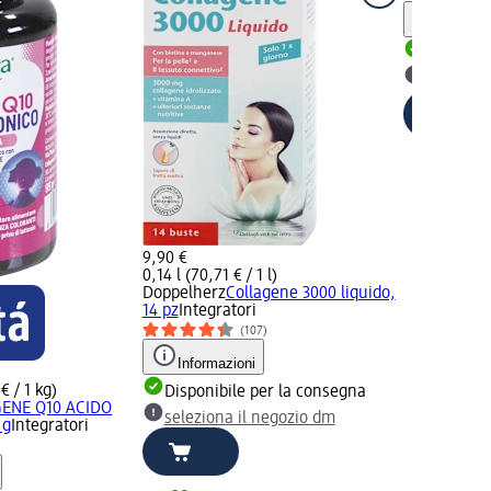
Informaz
Disponib
selezion
9,90 €
0,14 l (70,71 € / 1 l)
Doppelherz
Collagene 3000 liquido,
14 pz
Integratori
(107)
Informazioni
€ / 1 kg)
Disponibile per la consegna
ENE Q10 ACIDO
seleziona il negozio dm
 g
Integratori