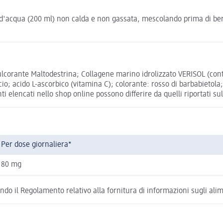
ere d'acqua (200 ml) non calda e non gassata, mescolando prima di be
lcorante Maltodestrina; Collagene marino idrolizzato VERISOL (cont
icio; acido L-ascorbico (vitamina C); colorante: rosso di barbabietola
ti elencati nello shop online possono differire da quelli riportati su
Per dose giornaliera*
80 mg
condo il Regolamento relativo alla fornitura di informazioni sugli al