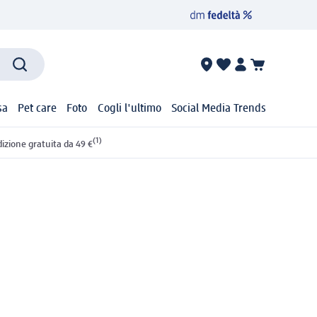
sa
Pet care
Foto
Cogli l'ultimo
Social Media Trends
(1)
izione gratuita da 49 €