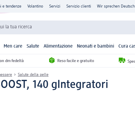
ni e tendenze
Volantino
Servizi
Servizio clienti
Wir sprechen Deutsch
qui la tua ricerca
Men care
Salute
Alimentazione
Neonati e bambini
Cura ca
con dm fedeltà
Reso facile e gratuito
Sped
enessere
Salute della pelle
BOOST, 140 g
Integratori