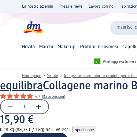
La nostra azienda
Press e news
Lavora con noi
Ispirazio
Inserisci 
Novità
Marchi
Make-up
Profumi e cosmesi
Capelli
Vantaggi esclusivi 
Homepage
Salute
Integratori alimentari e prodotti per il b
equilibra
Collagene marino 
4.7
(
3 recensioni
)
15,90 €
0,18 kg (88,33 € / 1 kg)
incl. IVA escl.
spedizione