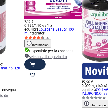
7,19 €
0,1 l (71,90 € / 1 l)
equilibra
Collagene Beauty, 100
ml
Integratori
(5)
Informazioni
Disponibile per la consegna
seleziona il negozio dm
kg)
 marino, 120
15,90 €
0,099 kg (160,61 
equilibra
COLLAG
a consegna
IALURONICO, 99
zio dm
(0)
Informazioni