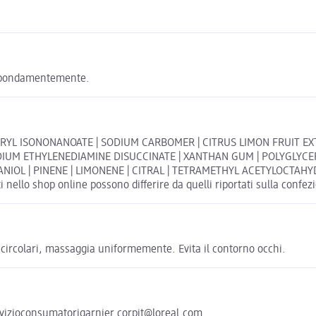
 abbondamentemente.
EARYL ISONONANOATE | SODIUM CARBOMER | CITRUS LIMON FRUIT EXT
ODIUM ETHYLENEDIAMINE DISUCCINATE | XANTHAN GUM | POLYGLYCERYL
 GERANIOL | PINENE | LIMONENE | CITRAL | TETRAMETHYL ACETYLOCT
ello shop online possono differire da quelli riportati sulla confez
circolari, massaggia uniformemente. Evita il contorno occhi.
ervizioconsumatorigarnier.corpit@loreal.com