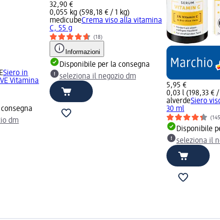
32,90 €
0,055 kg (598,18 € / 1 kg)
medicube
Crema viso alla vitamina
C, 55 g
(18)
Informazioni
Disponibile per la consegna
E
Siero in
seleziona il negozio dm
VE Vitamina
5,95 €
0,03 l (198,33 € / 
alverde
Siero vis
a consegna
30 ml
(14
zio dm
Disponibile p
seleziona il 