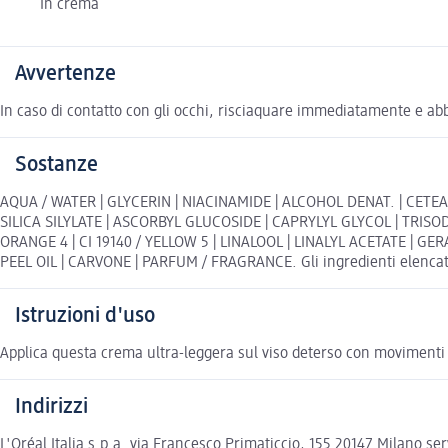
In crema
Avvertenze
In caso di contatto con gli occhi, risciaquare immediatamente e
Sostanze
AQUA / WATER | GLYCERIN | NIACINAMIDE | ALCOHOL DENAT. | CET
SILICA SILYLATE | ASCORBYL GLUCOSIDE | CAPRYLYL GLYCOL | TRIS
ORANGE 4 | CI 19140 / YELLOW 5 | LINALOOL | LINALYL ACETATE |
PEEL OIL | CARVONE | PARFUM / FRAGRANCE. Gli ingredienti elencati n
Istruzioni d'uso
Applica questa crema ultra-leggera sul viso deterso con movimenti 
Indirizzi
L'Oréal Italia s.p.a. via Francesco Primaticcio, 155 20147 Milano s