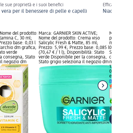
 le sue proprietà e i suoi benefici
Efficace contro
 vera per il benessere di pelle e capelli
Niacinamide: 
 Nome del prodotto:
Marca: GARNIER SKIN ACTIVE;
Marca: equi
itamina C, 30 ml;
Nome del prodotto: Crema viso
prodotto: Si
Prezzo base: 0,03 l
Salicylic Fresh & Matte, 85 ml;
ml; Prezzo:
 Marchio dm grafica;
Prezzo: 5,99 €; Prezzo base: 0,085 l
0,03 l (430,0
tato verde
(70,47 € / 1 l); Disponibilità: Stato
Stato verde 
la consegna, Stato
verde Disponibile per la consegna,
consegna, St
 il negozio dm
Stato grigio seleziona il negozio dm
negozio dm
12,90 €
0,03 l (430,0
equilibra
Sie
ml
Informaz
Disponib
selezion