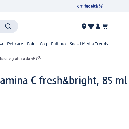
sa
Pet care
Foto
Cogli l'ultimo
Social Media Trends
(1)
izione gratuita da 49 €
tamina C fresh&bright, 85 ml