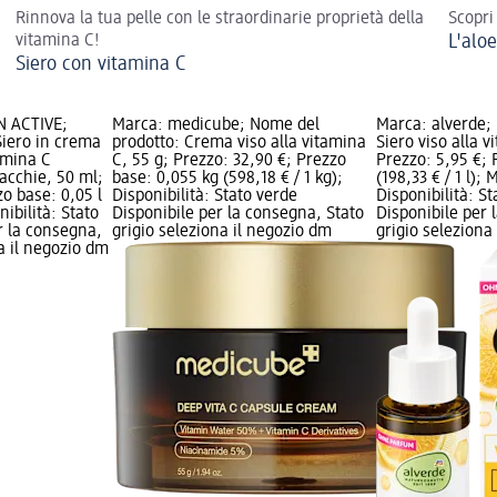
Rinnova la tua pelle con le straordinarie proprietà della
Scopri
vitamina C!
L'aloe
Siero con vitamina C
N ACTIVE;
Marca: medicube; Nome del
Marca: alverde;
Siero in crema
prodotto: Crema viso alla vitamina
Siero viso alla v
amina C
C, 55 g; Prezzo: 32,90 €; Prezzo
Prezzo: 5,95 €; 
acchie, 50 ml;
base: 0,055 kg (598,18 € / 1 kg);
(198,33 € / 1 l);
zo base: 0,05 l
Disponibilità: Stato verde
Disponibilità: S
nibilità: Stato
Disponibile per la consegna, Stato
Disponibile per 
r la consegna,
grigio seleziona il negozio dm
grigio seleziona
na il negozio dm