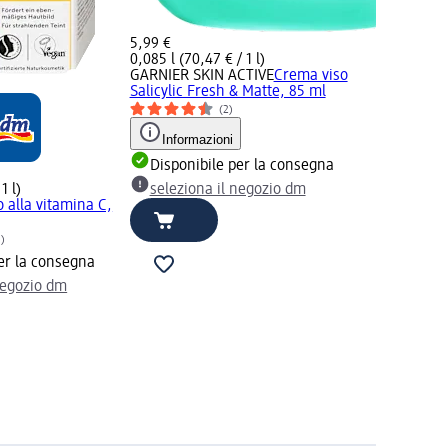
5,99 €
0,085 l (70,47 € / 1 l)
GARNIER SKIN ACTIVE
Crema viso
Salicylic Fresh & Matte, 85 ml
(2)
Informazioni
Disponibile per la consegna
1 l)
seleziona il negozio dm
o alla vitamina C,
5)
er la consegna
negozio dm