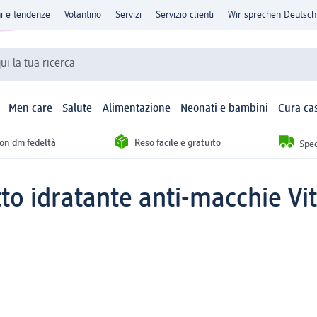
ni e tendenze
Volantino
Servizi
Servizio clienti
Wir sprechen Deutsch
qui la tua ricerca
Men care
Salute
Alimentazione
Neonati e bambini
Cura ca
con dm fedeltà
Reso facile e gratuito
Sped
to idratante anti-macchie Vi