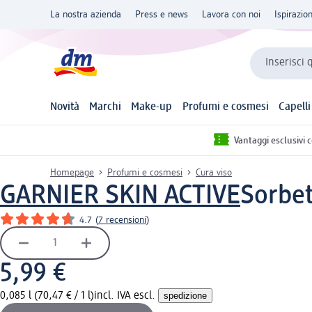
La nostra azienda
Press e news
Lavora con noi
Ispirazio
Inserisci 
Novità
Marchi
Make-up
Profumi e cosmesi
Capelli
Vantaggi esclusivi 
Homepage
Profumi e cosmesi
Cura viso
GARNIER SKIN ACTIVE
Sorbet
4.7
(
7 recensioni
)
5,99 €
0,085 l (70,47 € / 1 l)
incl. IVA escl.
spedizione