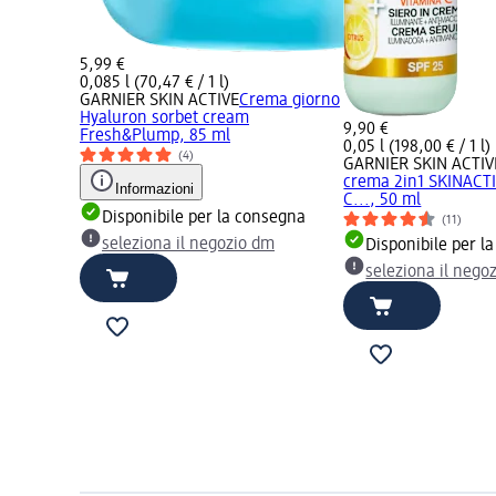
5,99 €
0,085 l (70,47 € / 1 l)
GARNIER SKIN ACTIVE
Crema giorno
Hyaluron sorbet cream
9,90 €
Fresh&Plump, 85 ml
0,05 l (198,00 € / 1 l)
(4)
GARNIER SKIN ACTIV
crema 2in1 SKINACTI
Informazioni
C..., 50 ml
Disponibile per la consegna
(11)
seleziona il negozio dm
Disponibile per l
seleziona il nego