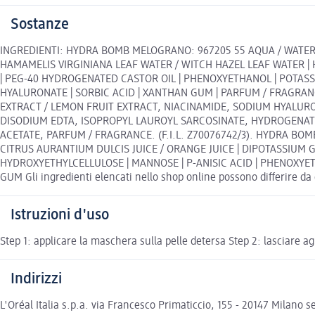
Sostanze
INGREDIENTI: HYDRA BOMB MELOGRANO: 967205 55 AQUA / WATER |
HAMAMELIS VIRGINIANA LEAF WATER / WITCH HAZEL LEAF WATER 
| PEG-40 HYDROGENATED CASTOR OIL | PHENOXYETHANOL | POTAS
HYALURONATE | SORBIC ACID | XANTHAN GUM | PARFUM / FRAGRANC
EXTRACT / LEMON FRUIT EXTRACT, NIACINAMIDE, SODIUM HYALU
DISODIUM EDTA, ISOPROPYL LAUROYL SARCOSINATE, HYDROGENATE
ACETATE, PARFUM / FRAGRANCE. (F.I.L. Z70076742/3). HYDRA BOMB 
CITRUS AURANTIUM DULCIS JUICE / ORANGE JUICE | DIPOTASSIUM
HYDROXYETHYLCELLULOSE | MANNOSE | P-ANISIC ACID | PHENOXYE
GUM Gli ingredienti elencati nello shop online possono differire da q
Istruzioni d'uso
Step 1: applicare la maschera sulla pelle detersa Step 2: lasciare 
Indirizzi
L'Oréal Italia s.p.a. via Francesco Primaticcio, 155 - 20147 Milano