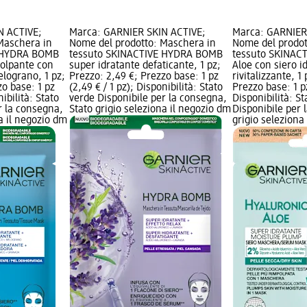
N ACTIVE;
Marca: GARNIER SKIN ACTIVE;
Marca: GARNIER
Maschera in
Nome del prodotto: Maschera in
Nome del prodot
E HYDRA BOMB
tessuto SKINACTIVE HYDRA BOMB
tessuto SKINACT
polpante con
super idratante defaticante, 1 pz;
Aloe con siero i
elograno, 1 pz;
Prezzo: 2,49 €; Prezzo base: 1 pz
rivitalizzante, 1
zo base: 1 pz
(2,49 € / 1 pz); Disponibilità: Stato
Prezzo base: 1 pz
nibilità: Stato
verde Disponibile per la consegna,
Disponibilità: S
r la consegna,
Stato grigio seleziona il negozio dm
Disponibile per 
na il negozio dm
grigio seleziona