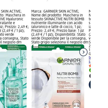
 SKIN ACTIVE;
Marca: GARNIER SKIN ACTIVE;
Marca: GAR
to: Maschera in
Nome del prodotto: Maschera in
Nome del pr
IVE Hyaluronic
tessuto SKINACTIVE NUTRI BOMB
tessuto SK
dratante e
nutriente illuminante con acido
super idrata
 pz; Prezzo: 2,49 €;
ialuronico e latte di cocco, 1 pz;
ialuronico e
 (2,49 € / 1 pz);
Prezzo: 2,49 €; Prezzo base: 1 pz
Prezzo: 2,49
tato verde
(2,49 € / 1 pz); Disponibilità: Stato
(2,49 € / 1 p
la consegna, Stato
verde Disponibile per la consegna,
verde Dispo
 il negozio dm
Stato grigio seleziona il negozio dm
Stato grigio
2,49 €
1 pz (2,49 € 
GARNIER SK
tessuto SK
super..., 1 p
Disponib
selezion