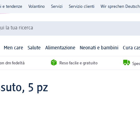
ni e tendenze
Volantino
Servizi
Servizio clienti
Wir sprechen Deutsch
qui la tua ricerca
Men care
Salute
Alimentazione
Neonati e bambini
Cura ca
con dm fedeltà
Reso facile e gratuito
Sped
suto, 5 pz