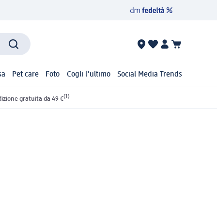
sa
Pet care
Foto
Cogli l'ultimo
Social Media Trends
(1)
izione gratuita da 49 €