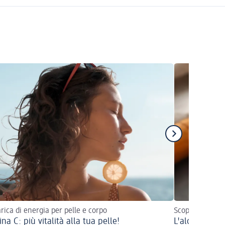
rica di energia per pelle e corpo
Scopri le sue pr
na C: più vitalità alla tua pelle!
L'aloe vera pe