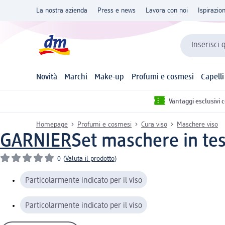
La nostra azienda
Press e news
Lavora con noi
Ispirazio
Inserisci 
Novità
Marchi
Make-up
Profumi e cosmesi
Capelli
Vantaggi esclusivi 
Homepage
Profumi e cosmesi
Cura viso
Maschere viso
GARNIER
Set maschere in tes
0
(
Valuta il prodotto
)
Particolarmente indicato per il viso
Particolarmente indicato per il viso