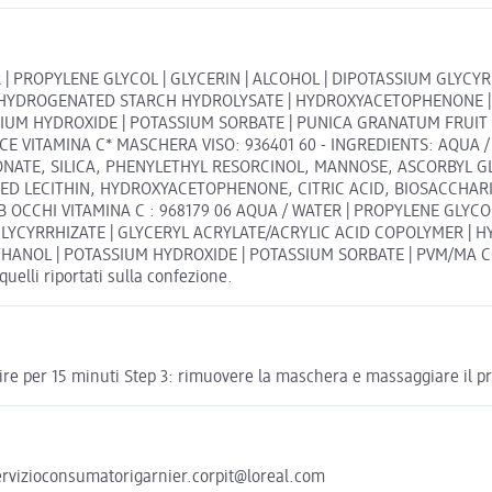
 PROPYLENE GLYCOL | GLYCERIN | ALCOHOL | DIPOTASSIUM GLYCYR
| HYDROGENATED STARCH HYDROLYSATE | HYDROXYACETOPHENONE | 
SIUM HYDROXIDE | POTASSIUM SORBATE | PUNICA GRANATUM FRUIT
E VITAMINA C* MASCHERA VISO: 936401 60 - INGREDIENTS: AQUA /
RONATE, SILICA, PHENYLETHYL RESORCINOL, MANNOSE, ASCORBYL
D LECITHIN, HYDROXYACETOPHENONE, CITRIC ACID, BIOSACCHARI
OCCHI VITAMINA C : 968179 06 AQUA / WATER | PROPYLENE GLYCOL |
 GLYCYRRHIZATE | GLYCERYL ACRYLATE/ACRYLIC ACID COPOLYMER 
THANOL | POTASSIUM HYDROXIDE | POTASSIUM SORBATE | PVM/MA 
uelli riportati sulla confezione.
agire per 15 minuti Step 3: rimuovere la maschera e massaggiare il p
 servizioconsumatorigarnier.corpit@loreal.com