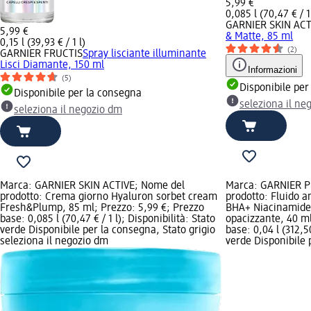
5,99 €
0,085 l (70,47 € / 1
GARNIER SKIN ACT
5,99 €
& Matte, 85 ml
0,15 l (39,93 € / 1 l)
(2)
GARNIER FRUCTIS
Spray lisciante illuminante
Lisci Diamante, 150 ml
Informazioni
(5)
Disponibile per
Disponibile per la consegna
seleziona il ne
seleziona il negozio dm
Marca: GARNIER SKIN ACTIVE; Nome del
Marca: GARNIER P
prodotto: Crema giorno Hyaluron sorbet cream
prodotto: Fluido a
Fresh&Plump, 85 ml; Prezzo: 5,99 €; Prezzo
BHA+ Niacinamide 
base: 0,085 l (70,47 € / 1 l); Disponibilità: Stato
opacizzante, 40 ml
verde Disponibile per la consegna, Stato grigio
base: 0,04 l (312,50
seleziona il negozio dm
verde Disponibile 