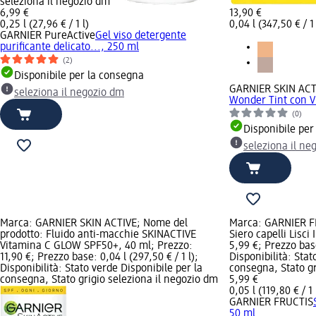
seleziona il negozio dm
6,99 €
13,90 €
0,25 l (27,96 € / 1 l)
0,04 l (347,50 € / 1 
GARNIER PureActive
Gel viso detergente
purificante delicato..., 250 ml
(2)
Disponibile per la consegna
GARNIER SKIN ACT
seleziona il negozio dm
Wonder Tint con V
(0)
Disponibile per
seleziona il ne
Marca: GARNIER SKIN ACTIVE; Nome del
Marca: GARNIER F
prodotto: Fluido anti-macchie SKINACTIVE
Siero capelli Lisci
Vitamina C GLOW SPF50+, 40 ml; Prezzo:
5,99 €; Prezzo base:
11,90 €; Prezzo base: 0,04 l (297,50 € / 1 l);
Disponibilità: Stat
Disponibilità: Stato verde Disponibile per la
consegna, Stato gr
consegna, Stato grigio seleziona il negozio dm
5,99 €
0,05 l (119,80 € / 1 
GARNIER FRUCTIS
50 ml