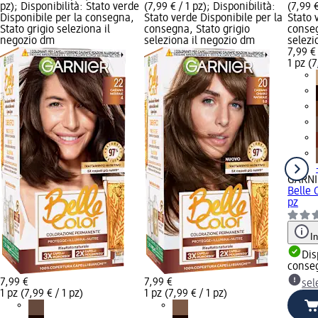
pz); Disponibilità: Stato verde
(7,99 € / 1 pz); Disponibilità:
(7,99 €
Disponibile per la consegna,
Stato verde Disponibile per la
Stato 
Stato grigio seleziona il
consegna, Stato grigio
conseg
negozio dm
seleziona il negozio dm
selezi
7,99 €
1 pz (7
GARNI
Belle 
pz
I
Dis
conse
7,99 €
7,99 €
sel
1 pz (7,99 € / 1 pz)
1 pz (7,99 € / 1 pz)