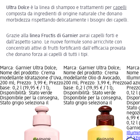
Ultra Dolce
è la linea di shampoo e trattamenti per
capelli
composta da ingredienti di origine naturale che donano
morbidezza rispettando delicatamente i bisogni dei capelli.
Grazie alla
linea Fructis di Garnier
avrai capelli forti e
dall’aspetto sano. Le nuove formule sono arricchite con
concentrati attivi di frutti fortificanti dall'efficacia provata
che donano forza ai capelli di tutti i tipi.
Marca: Garnier Ultra Dolce;
Marca: Garnier Ultra Dolce;
Marca:
Nome del prodotto: Crema
Nome del prodotto: Crema
Nome d
modellante Idratazione d'Uva,
modellante Olio di Avocado,
Illumi
200 ml; Prezzo: 3,99 €; Prezzo
200 ml; Prezzo: 3,99 €; Prezzo
ad azi
base: 0,2 l (19,95 € / 1 l);
base: 0,2 l (19,95 € / 1 l);
Prezzo
Disponibilità: Stato verde
Disponibilità: Stato verde
0,12 l 
Disponibile per la consegna,
Disponibile per la consegna,
Dispon
Stato grigio seleziona il
Stato grigio seleziona il
Dispon
Stato 
negoz
6,99 €
0,12 l 
Garnie
Illumi
ad azi