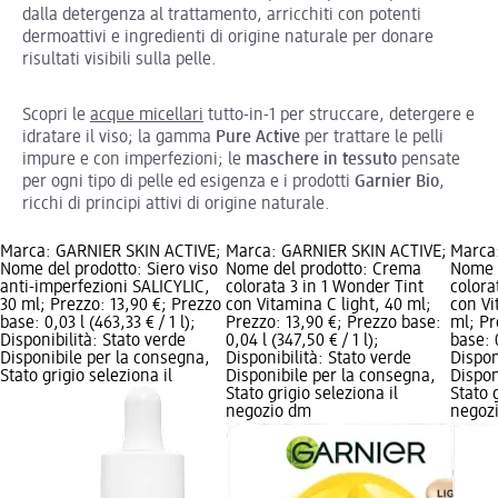
dalla detergenza al trattamento, arricchiti con potenti
dermoattivi e ingredienti di origine naturale per donare
risultati visibili sulla pelle.
Scopri le
acque micellari
tutto-in-1 per struccare, detergere e
idratare il viso; la gamma
Pure Active
per trattare le pelli
impure e con imperfezioni; le
maschere in tessuto
pensate
per ogni tipo di pelle ed esigenza e i prodotti
Garnier Bio
,
ricchi di principi attivi di origine naturale.
Marca: GARNIER SKIN ACTIVE;
Marca: GARNIER SKIN ACTIVE;
Marca
Nome del prodotto: Siero viso
Nome del prodotto: Crema
Nome 
anti-imperfezioni SALICYLIC,
colorata 3 in 1 Wonder Tint
colora
30 ml; Prezzo: 13,90 €; Prezzo
con Vitamina C light, 40 ml;
con V
base: 0,03 l (463,33 € / 1 l);
Prezzo: 13,90 €; Prezzo base:
ml; Pr
Disponibilità: Stato verde
0,04 l (347,50 € / 1 l);
base: 0
Disponibile per la consegna,
Disponibilità: Stato verde
Dispon
Stato grigio seleziona il
Disponibile per la consegna,
Dispon
Stato grigio seleziona il
Stato 
negozio dm
negoz