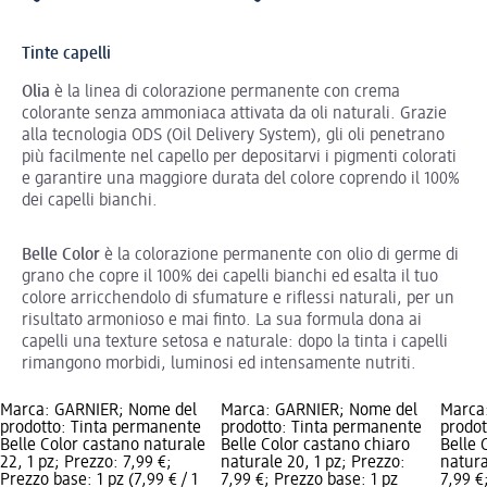
Tinte capelli
Olia
è la linea di colorazione permanente con crema
colorante senza ammoniaca attivata da oli naturali. Grazie
alla tecnologia ODS (Oil Delivery System), gli oli penetrano
più facilmente nel capello per depositarvi i pigmenti colorati
e garantire una maggiore durata del colore coprendo il 100%
dei capelli bianchi.
Belle Color
è la colorazione permanente con olio di germe di
grano che copre il 100% dei capelli bianchi ed esalta il tuo
colore arricchendolo di sfumature e riflessi naturali, per un
risultato armonioso e mai finto. La sua formula dona ai
capelli una texture setosa e naturale: dopo la tinta i capelli
rimangono morbidi, luminosi ed intensamente nutriti.
Marca: GARNIER; Nome del
Marca: GARNIER; Nome del
Marca
prodotto: Tinta permanente
prodotto: Tinta permanente
prodot
Belle Color castano naturale
Belle Color castano chiaro
Belle 
22, 1 pz; Prezzo: 7,99 €;
naturale 20, 1 pz; Prezzo:
natura
Prezzo base: 1 pz (7,99 € / 1
7,99 €; Prezzo base: 1 pz
7,99 €