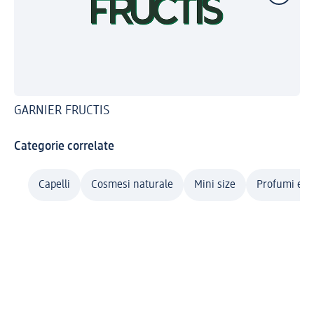
GARNIER FRUCTIS
GA
Categorie correlate
Capelli
Cosmesi naturale
Mini size
Profumi e c