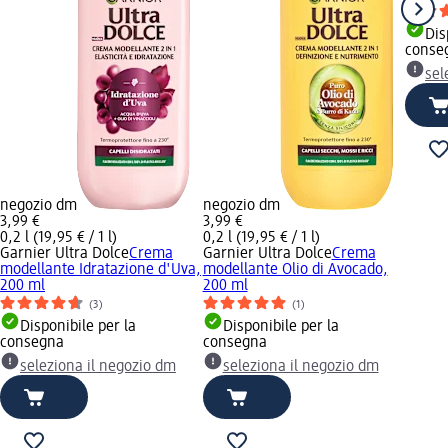
Dis
conse
sel
negozio dm
negozio dm
3,99 €
3,99 €
0,2 l (19,95 € / 1 l)
0,2 l (19,95 € / 1 l)
Garnier Ultra Dolce
Crema
Garnier Ultra Dolce
Crema
modellante Idratazione d'Uva,
modellante Olio di Avocado,
200 ml
200 ml
(3)
(1)
Disponibile per la
Disponibile per la
consegna
consegna
seleziona il negozio dm
seleziona il negozio dm