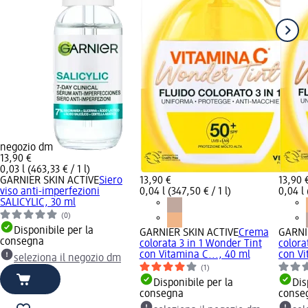
negozio dm
13,90 €
0,03 l (463,33 € / 1 l)
GARNIER SKIN ACTIVE
Siero
13,90 €
13,90 
viso anti-imperfezioni
0,04 l (347,50 € / 1 l)
0,04 l 
SALICYLIC, 30 ml
(0)
Disponibile per la
GARNIER SKIN ACTIVE
Crema
GARNI
consegna
colorata 3 in 1 Wonder Tint
colora
con Vitamina C..., 40 ml
con Vi
seleziona il negozio dm
(1)
Disponibile per la
Dis
consegna
conse