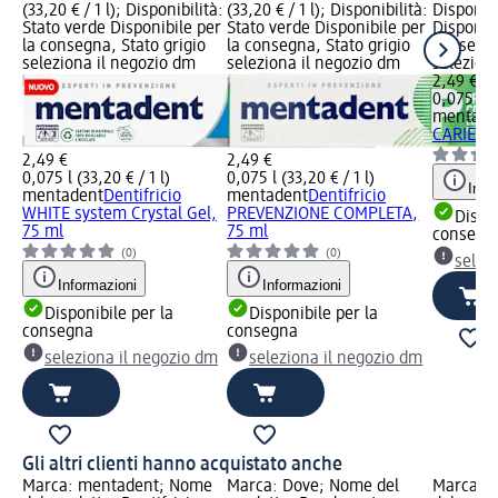
(33,20 € / 1 l); Disponibilità:
(33,20 € / 1 l); Disponibilità:
Disponibi
Stato verde Disponibile per
Stato verde Disponibile per
Disponibi
la consegna, Stato grigio
la consegna, Stato grigio
consegna
seleziona il negozio dm
seleziona il negozio dm
selezion
2,49 €
0,075 l (3
mentade
CARIE E 
2,49 €
2,49 €
0,075 l (33,20 € / 1 l)
0,075 l (33,20 € / 1 l)
Info
mentadent
Dentifricio
mentadent
Dentifricio
WHITE system Crystal Gel,
PREVENZIONE COMPLETA,
Dispon
75 ml
75 ml
consegn
(0)
(0)
selez
Informazioni
Informazioni
Disponibile per la
Disponibile per la
consegna
consegna
seleziona il negozio dm
seleziona il negozio dm
Gli altri clienti hanno acquistato anche
Marca: mentadent; Nome
Marca: Dove; Nome del
Marca: 