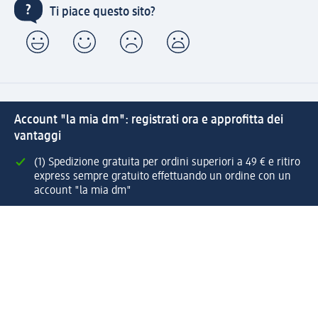
Ti piace questo sito?
Account "la mia dm": registrati ora e approfitta dei
vantaggi
(1) Spedizione gratuita per ordini superiori a 49 € e ritiro
express sempre gratuito effettuando un ordine con un
account "la mia dm"
Reso facile e veloce
Offerte e suggerimenti su misura per te
Crea il tuo account "la mia dm"