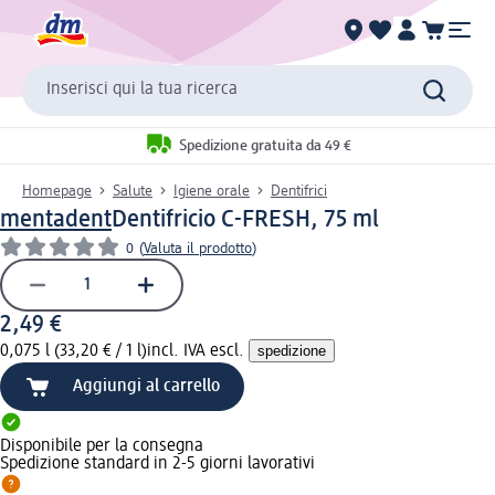
Inserisci qui la tua ricerca
Spedizione gratuita da 49 €
Homepage
Salute
Igiene orale
Dentifrici
mentadent
Dentifricio C-FRESH, 75 ml
0
(
Valuta il prodotto
)
2,49 €
0,075 l (33,20 € / 1 l)
incl. IVA escl.
spedizione
Aggiungi al carrello
Disponibile per la consegna
Spedizione standard in 2-5 giorni lavorativi