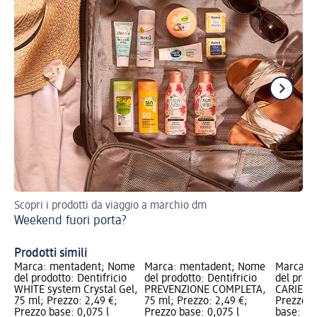
Scopri i prodotti da viaggio a marchio dm
Per
Weekend fuori porta?
De
Prodotti simili
Marca: mentadent; Nome
Marca: mentadent; Nome
Marca: 
del prodotto: Dentifricio
del prodotto: Dentifricio
del prodo
WHITE system Crystal Gel,
PREVENZIONE COMPLETA,
CARIE E 
75 ml; Prezzo: 2,49 €;
75 ml; Prezzo: 2,49 €;
Prezzo: 
Prezzo base: 0,075 l
Prezzo base: 0,075 l
base: 0,0