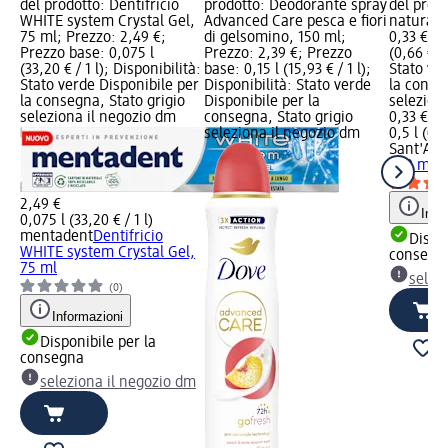
del prodotto: Dentifricio
prodotto: Deodorante spray
del prod
WHITE system Crystal Gel,
Advanced Care pesca e fiori
naturale
75 ml; Prezzo: 2,49 €;
di gelsomino, 150 ml;
0,33 €; P
Prezzo base: 0,075 l
Prezzo: 2,39 €; Prezzo
(0,66 € / 
(33,20 € / 1 l); Disponibilità:
base: 0,15 l (15,93 € / 1 l);
Stato ve
Stato verde Disponibile per
Disponibilità: Stato verde
la conse
la consegna, Stato grigio
Disponibile per la
selezion
seleziona il negozio dm
consegna, Stato grigio
0,33 €
seleziona il negozio dm
0,5 l (0,6
Sant'An
500 ml
2,49 €
Info
0,075 l (33,20 € / 1 l)
mentadent
Dentifricio
Dispon
WHITE system Crystal Gel,
consegn
75 ml
selez
(0)
Informazioni
Disponibile per la
consegna
seleziona il negozio dm