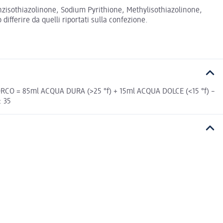
enzisothiazolinone, Sodium Pyrithione, Methylisothiazolinone,
fferire da quelli riportati sulla confezione.
RCO = 85ml ACQUA DURA (>25 °f) + 15ml ACQUA DOLCE (<15 °f) –
: 35