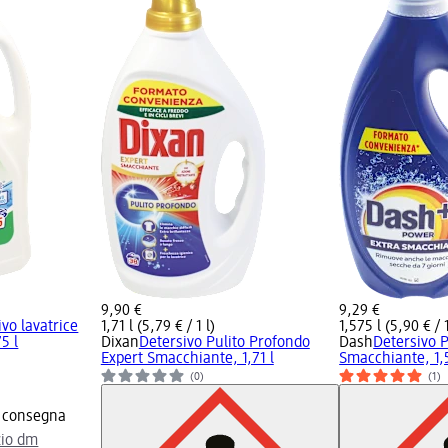
9,90 €
9,29 €
ivo lavatrice
1,71 l (5,79 € / 1 l)
1,575 l (5,90 € / 1
5 l
Dixan
Detersivo Pulito Profondo
Dash
Detersivo 
Expert Smacchiante, 1,71 l
Smacchiante, 1,
(0)
(1)
a consegna
zio dm