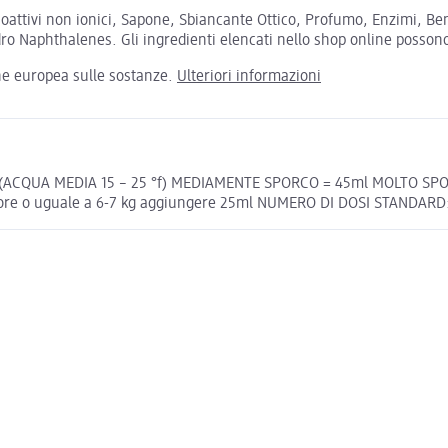
ioattivi non ionici, Sapone, Sbiancante Ottico, Profumo, Enzimi, B
Naphthalenes. Gli ingredienti elencati nello shop online possono di
one europea sulle sostanze.
Ulteriori informazioni
CE (ACQUA MEDIA 15 – 25 °f) MEDIAMENTE SPORCO = 45ml MOLTO SPO
iore o uguale a 6-7 kg aggiungere 25ml NUMERO DI DOSI STANDARD