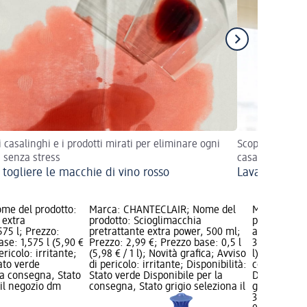
 casalinghi e i prodotti mirati per eliminare ogni
Scopri trucchi e
a senza stress
casa
togliere le macchie di vino rosso
Lavare le ten
me del prodotto:
Marca: CHANTECLAIR; Nome del
Marca: CHA
 extra
prodotto: Scioglimacchia
prodotto: S
75 l; Prezzo:
pretrattante extra power, 500 ml;
alla lavanda
ase: 1,575 l (5,90 €
Prezzo: 2,99 €; Prezzo base: 0,5 l
3,49 €; Prez
pericolo: irritante;
(5,98 € / 1 l); Novità grafica; Avviso
l); Avviso d
tato verde
di pericolo: irritante; Disponibilità:
corrosiva; D
la consegna, Stato
Stato verde Disponibile per la
Disponibile
 il negozio dm
consegna, Stato grigio seleziona il
grigio selez
3,49 €