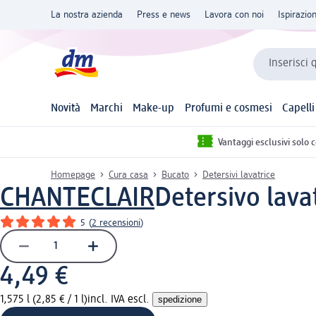
La nostra azienda
Press e news
Lavora con noi
Ispirazio
Inserisci 
Novità
Marchi
Make-up
Profumi e cosmesi
Capelli
Vantaggi esclusivi solo 
Homepage
Cura casa
Bucato
Detersivi lavatrice
CHANTECLAIR
Detersivo lavat
5
(
2 recensioni
)
4,49 €
1,575 l (2,85 € / 1 l)
incl. IVA escl.
spedizione