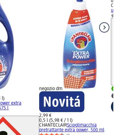
0,7 l (4,99 € 
CHANTECLA
universale 
negozio dm
Disponib
selezion
 l)
Power extra
575 l
2,99 €
0,5 l (5,98 € / 1 l)
CHANTECLAIR
Scioglimacchia
pretrattante extra power, 500 ml