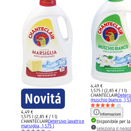
4,49 €
1,575 l (2,85 € / 1 l)
CHANTECLAIR
Deters
muschio bianco, 1,57
(2)
4,49 €
Informazioni
1,575 l (2,85 € / 1 l)
CHANTECLAIR
Detersivo lavatrice
Disponibile per l
marsiglia, 1,575 l
seleziona il nego