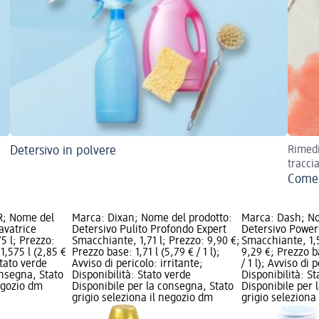
Detersivo in polvere
Rimedi
tracci
Come 
; Nome del
Marca: Dixan; Nome del prodotto:
Marca: Dash; No
avatrice
Detersivo Pulito Profondo Expert
Detersivo Power
5 l; Prezzo:
Smacchiante, 1,71 l; Prezzo: 9,90 €;
Smacchiante, 1,5
1,575 l (2,85 €
Prezzo base: 1,71 l (5,79 € / 1 l);
9,29 €; Prezzo b
 Stato verde
Avviso di pericolo: irritante;
/ 1 l); Avviso di 
onsegna, Stato
Disponibilità: Stato verde
Disponibilità: S
negozio dm
Disponibile per la consegna, Stato
Disponibile per 
grigio seleziona il negozio dm
grigio seleziona