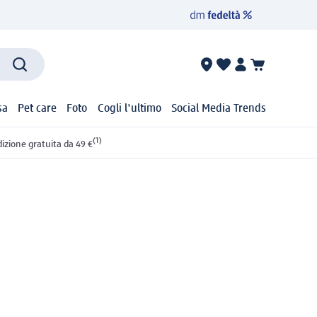
sa
Pet care
Foto
Cogli l'ultimo
Social Media Trends
(1)
izione gratuita da 49 €