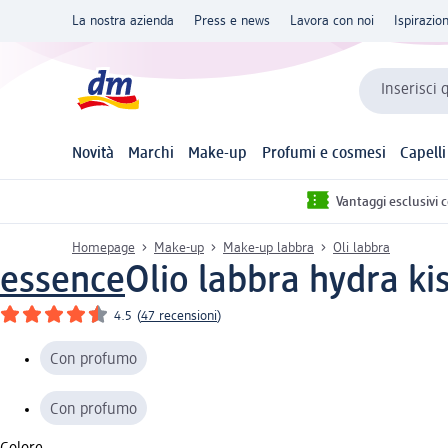
La nostra azienda
Press e news
Lavora con noi
Ispirazio
Inserisci 
Novità
Marchi
Make-up
Profumi e cosmesi
Capelli
Vantaggi esclusivi 
Homepage
Make-up
Make-up labbra
Oli labbra
essence
Olio labbra hydra kis
4.5
(
47 recensioni
)
Con profumo
Con profumo