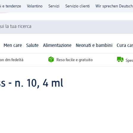
ni e tendenze
Volantino
Servizi
Servizio clienti
Wir sprechen Deutsch
qui la tua ricerca
Men care
Salute
Alimentazione
Neonati e bambini
Cura ca
con dm fedeltà
Reso facile e gratuito
Sped
s - n. 10, 4 ml