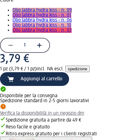
Colore
Olio labbra hydra kiss - n. 09
Olio labbra hydra kiss - n. 01
Olio labbra hydra kiss - n. 06
Olio labbra hydra kiss - n. 10
Olio labbra hydra kiss - n. 03
3,79 €
1 pz (3,79 € / 1 pz)
incl. IVA escl.
spedizione
Aggiungi al carrello
Disponibile per la consegna
Spedizione standard in 2-5 giorni lavorativi
Verifica la disponibilità in un negozio dm
Spedizione gratuita a partire da 49 €
Reso facile e gratuito
Ritiro express gratuito per i clienti registrati