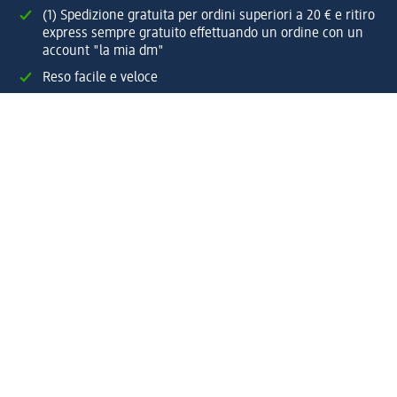
(1) Spedizione gratuita per ordini superiori a 20 € e ritiro
express sempre gratuito effettuando un ordine con un
account "la mia dm"
Reso facile e veloce
Offerte e suggerimenti su misura per te
Crea il tuo account "la mia dm"
Aiuto e contatti
Servizi
Servizio clienti
Spedizione e consegna
Reso e rimborso
L'azienda
La nostra azienda
Corporate Responsibility