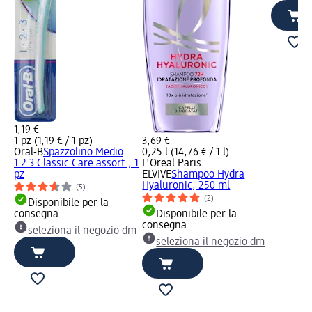
1,19 €
1 pz (1,19 € / 1 pz)
3,69 €
Oral-B
Spazzolino Medio
0,25 l (14,76 € / 1 l)
1 2 3 Classic Care assort., 1
L'Oreal Paris
pz
ELVIVE
Shampoo Hydra
Hyaluronic, 250 ml
(5)
(2)
Disponibile per la
consegna
Disponibile per la
consegna
seleziona il negozio dm
seleziona il negozio dm