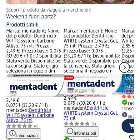
Scopri i prodotti da viaggio a marchio dm
Per
Weekend fuori porta?
De
Prodotti simili
Marca: mentadent; Nome
Marca: mentadent; Nome
Marca: 
del prodotto: Dentifricio
del prodotto: Dentifricio
del prod
WHITE system Carbone
WHITE system Crystal Gel,
White Sy
Attivo, 75 ml; Prezzo:
75 ml; Prezzo: 2,49 €;
2,85 €; P
2,49 €; Prezzo base: 0,075 l
Prezzo base: 0,075 l
(2,85 € / 
(33,20 € / 1 l); Disponibilità:
(33,20 € / 1 l); Disponibilità:
Disponibi
Stato verde Disponibile per
Stato verde Disponibile per
Disponibi
la consegna, Stato grigio
la consegna, Stato grigio
consegna
seleziona il negozio dm
seleziona il negozio dm
selezion
2,85 €
1 pz (2,85
mentade
White Sy
2,49 €
2,49 €
0,075 l (33,20 € / 1 l)
Dispon
0,075 l (33,20 € / 1 l)
mentadent
Dentifricio
consegn
mentadent
Dentifricio
WHITE system Crystal Gel,
WHITE system Carbone
selez
75 ml
Attivo, 75 ml
(0)
(0)
Informazioni
Informazioni