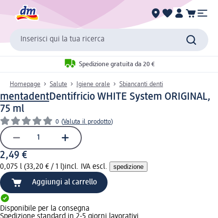
Inserisci qui la tua ricerca
Spedizione gratuita da 20 €
Homepage
Salute
Igiene orale
Sbiancanti denti
mentadent
Dentifricio WHITE System ORIGINAL,
75 ml
0
(
Valuta il prodotto
)
2,49 €
0,075 l (33,20 € / 1 l)
incl. IVA escl.
spedizione
Aggiungi al carrello
Disponibile per la consegna
Spedizione standard in 2-5 giorni lavorativi