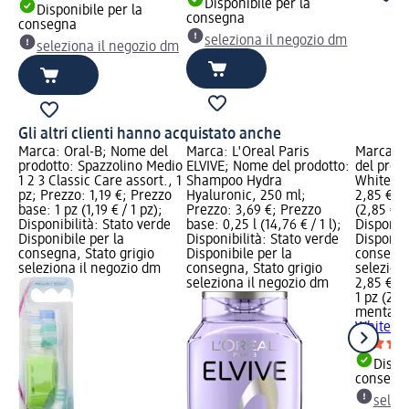
Disponibile per la
Disponibile per la
consegna
consegna
seleziona il negozio dm
seleziona il negozio dm
Gli altri clienti hanno acquistato anche
Marca: Oral-B; Nome del
Marca: L'Oreal Paris
Marca: 
prodotto: Spazzolino Medio
ELVIVE; Nome del prodotto:
del prod
1 2 3 Classic Care assort., 1
Shampoo Hydra
White Sy
pz; Prezzo: 1,19 €; Prezzo
Hyaluronic, 250 ml;
2,85 €; P
base: 1 pz (1,19 € / 1 pz);
Prezzo: 3,69 €; Prezzo
(2,85 € / 
Disponibilità: Stato verde
base: 0,25 l (14,76 € / 1 l);
Disponibi
Disponibile per la
Disponibilità: Stato verde
Disponibi
consegna, Stato grigio
Disponibile per la
consegna
seleziona il negozio dm
consegna, Stato grigio
selezion
seleziona il negozio dm
2,85 €
1 pz (2,85
mentade
White Sy
Dispon
consegn
selez