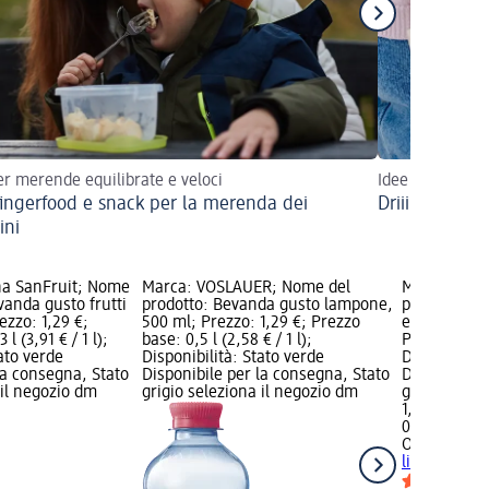
er merende equilibrate e veloci
Idee per spunti
fingerfood e snack per la merenda dei
Driiin... è or
ini
na SanFruit; Nome
Marca: VÖSLAUER; Nome del
Marca: OLD
vanda gusto frutti
prodotto: Bevanda gusto lampone,
prodotto: 
ezzo: 1,29 €;
500 ml; Prezzo: 1,29 €; Prezzo
e zenzero, 2
l (3,91 € / 1 l);
base: 0,5 l (2,58 € / 1 l);
Prezzo base: 
tato verde
Disponibilità: Stato verde
Disponibilit
la consegna, Stato
Disponibile per la consegna, Stato
Disponibile
 il negozio dm
grigio seleziona il negozio dm
grigio selez
1,89 €
0,275 l (6,87
OLD KOMB
limone e ze