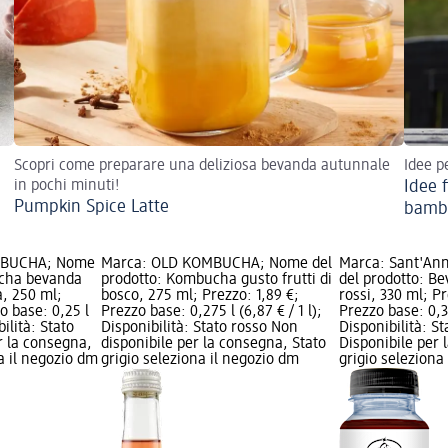
Scopri come preparare una deliziosa bevanda autunnale
Idee p
in pochi minuti!
Idee 
Pumpkin Spice Latte
bamb
MBUCHA; Nome
Marca: OLD KOMBUCHA; Nome del
Marca: Sant'An
ucha bevanda
prodotto: Kombucha gusto frutti di
del prodotto: Be
a, 250 ml;
bosco, 275 ml; Prezzo: 1,89 €;
rossi, 330 ml; Pr
o base: 0,25 l
Prezzo base: 0,275 l (6,87 € / 1 l);
Prezzo base: 0,33 
bilità: Stato
Disponibilità: Stato rosso Non
Disponibilità: S
r la consegna,
disponibile per la consegna, Stato
Disponibile per 
na il negozio dm
grigio seleziona il negozio dm
grigio seleziona