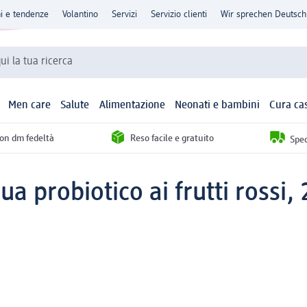
ni e tendenze
Volantino
Servizi
Servizio clienti
Wir sprechen Deutsch
qui la tua ricerca
Men care
Salute
Alimentazione
Neonati e bambini
Cura ca
con dm fedeltà
Reso facile e gratuito
Sped
ua probiotico ai frutti rossi,