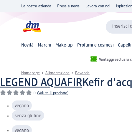
La nostra azienda
Press e news
Lavora con noi
Ispirazio
Inserisci 
Novità
Marchi
Make-up
Profumi e cosmesi
Capelli
Vantaggi esclusivi 
Homepage
Alimentazione
Bevande
LEGEND AQUAFIR
Kefir d'acq
0
(
Valuta il prodotto
)
vegano
senza glutine
vegano