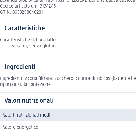
bevanda probiotica ai frutti rossi di LEGEND per una pausa gustosa
Codice articolo dm: 3134245
GTIN: 8053298040281
Caratteristiche
Caratteristiche del prodotto:
vegano, senza glutine
Ingredienti
Ingredienti: Acqua filtrata, zucchero, coltura di Tibicos (batteri e lie
riportati sulla confezione.
Valori nutrizionali
Valori nutrizionali medi
Valore energetico