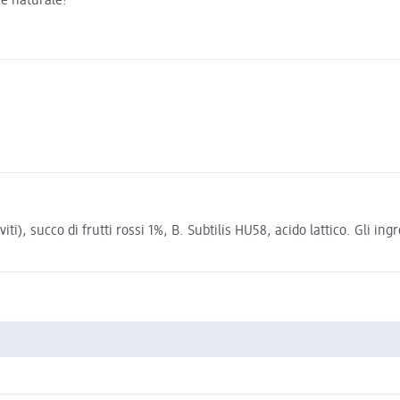
 e naturale!
viti), succo di frutti rossi 1%, B. Subtilis HU58, acido lattico. Gli in