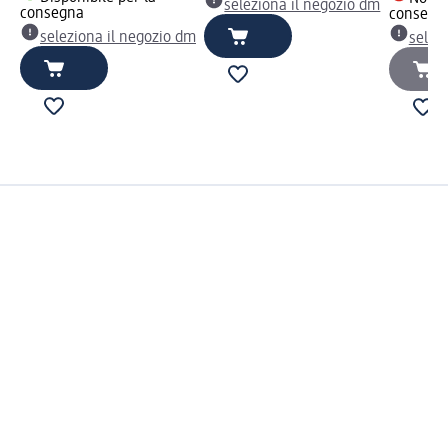
seleziona il negozio dm
consegna
consegn
seleziona il negozio dm
selez