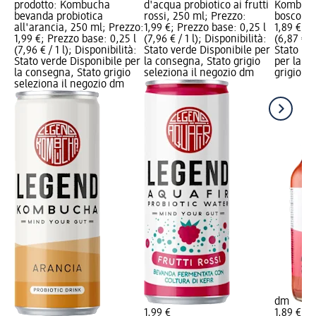
prodotto: Kombucha
d'acqua probiotico ai frutti
Kombucha
bevanda probiotica
rossi, 250 ml; Prezzo:
bosco, 2
all'arancia, 250 ml; Prezzo:
1,99 €; Prezzo base: 0,25 l
1,89 €; P
1,99 €; Prezzo base: 0,25 l
(7,96 € / 1 l); Disponibilità:
(6,87 € / 
(7,96 € / 1 l); Disponibilità:
Stato verde Disponibile per
Stato ro
Stato verde Disponibile per
la consegna, Stato grigio
per la c
la consegna, Stato grigio
seleziona il negozio dm
grigio se
seleziona il negozio dm
dm
1,99 €
1,89 €