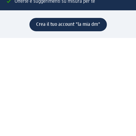
Offerte e suggerimenti su misura per te
Crea il tuo account "la mia dm"
Aiuto e contatti
Servizi
Servizio clienti
Spedizione e consegna
Reso e rimborso
L'azienda
La nostra azienda
Corporate Responsibility
Lavora con noi
Press e news
Espansione
Un mondo di prodotti
Il mondo dm