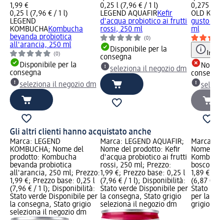
1,99 €
0,25 l (7,96 € / 1 l)
0,275 l (6
0,25 l (7,96 € / 1 l)
LEGEND AQUAFIR
Kefir
OLD KO
LEGEND
d'acqua probiotico ai frutti
gusto fru
KOMBUCHA
Kombucha
rossi, 250 ml
ml
bevanda probiotica
(0)
all'arancia, 250 ml
Disponibile per la
Info
(0)
consegna
Disponibile per la
Non d
seleziona il negozio dm
consegna
consegn
seleziona il negozio dm
selez
Gli altri clienti hanno acquistato anche
Marca: LEGEND
Marca: LEGEND AQUAFIR;
Marca: 
KOMBUCHA; Nome del
Nome del prodotto: Kefir
Nome del
prodotto: Kombucha
d'acqua probiotico ai frutti
Kombucha
bevanda probiotica
rossi, 250 ml; Prezzo:
bosco, 2
all'arancia, 250 ml; Prezzo:
1,99 €; Prezzo base: 0,25 l
1,89 €; P
1,99 €; Prezzo base: 0,25 l
(7,96 € / 1 l); Disponibilità:
(6,87 € / 
(7,96 € / 1 l); Disponibilità:
Stato verde Disponibile per
Stato ro
Stato verde Disponibile per
la consegna, Stato grigio
per la c
la consegna, Stato grigio
seleziona il negozio dm
grigio se
seleziona il negozio dm