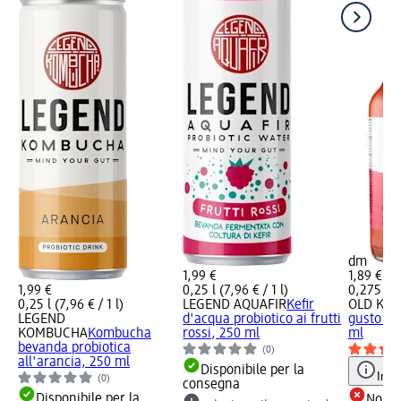
dm
1,99 €
1,89 €
1,99 €
0,25 l (7,96 € / 1 l)
0,275 l (6
0,25 l (7,96 € / 1 l)
LEGEND AQUAFIR
Kefir
OLD KO
LEGEND
d'acqua probiotico ai frutti
gusto fru
KOMBUCHA
Kombucha
rossi, 250 ml
ml
bevanda probiotica
(0)
all'arancia, 250 ml
Disponibile per la
Info
(0)
consegna
Disponibile per la
Non d