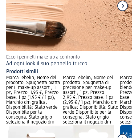
Ecco i pennelli make-up a confronto
Com
Ad ogni look il suo pennello trucco
Co
Prodotti simili
Marca: ebelin; Nome del
Marca: ebelin; Nome del
Marca: e
prodotto: Spugnetta piatta
prodotto: Spugnetta di
prodotto
per il make-up assort., 1
precisione per make-up
blender a
pz; Prezzo: 1,95 €; Prezzo
assort., 1 pz; Prezzo:
Prezzo: 
base: 1 pz (1,95 € / 1 pz);
2,95 €; Prezzo base: 1 pz
base: 1 p
Marchio dm grafica;
(2,95 € / 1 pz); Marchio dm
Marchio 
Disponibilità: Stato verde
grafica; Disponibilità: Stato
Disponibi
Disponibile per la
verde Disponibile per la
Disponibi
consegna, Stato grigio
consegna, Stato grigio
consegna
seleziona il negozio dm
seleziona il negozio dm
selezion