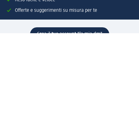
Offerte e suggerimenti su misura per te
Crea il tuo account "la mia dm"
Aiuto e contatti
Servizi
Servizio clienti
Spedizione e consegna
Reso e rimborso
L'azienda
La nostra azienda
Corporate Responsibility
Lavora con noi
Press e news
Espansione
Un mondo di prodotti
Il mondo dm