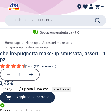
Inserisci qui la tua ricerca
Spedizione gratuita da 49 €
Homepage
Make-up
Accessori make-up
Spugne e applicatori make-up
ebelin
Spugnetta make-up smussata, assort., 1
pz
4.2
(
191 recensioni
)
3,45 €
1 pz (3,45 € / 1 pz)
incl. IVA escl.
spedizione
Aggiungi al carrello
Disponibile per la consegna