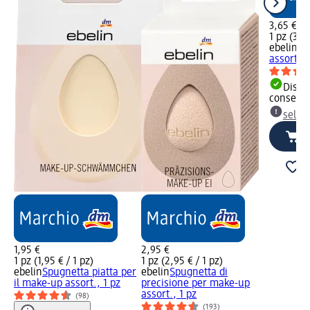
3,65 €
1 pz (3,65
ebelin
Sp
assort., 
Dispon
consegn
selez
1,95 €
2,95 €
1 pz (1,95 € / 1 pz)
1 pz (2,95 € / 1 pz)
ebelin
Spugnetta piatta per
ebelin
Spugnetta di
il make-up assort., 1 pz
precisione per make-up
assort., 1 pz
(98)
(193)