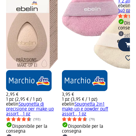
+ 2 altre
ebelin
Di
140 pz
Dispon
consegn
selez
2,95 €
3,95 €
1 pz (2,95 € / 1 pz)
1 pz (3,95 € / 1 pz)
ebelin
Spugnetta di
ebelin
Spugnetta 2in1
precisione per make-up
make-up e powder puff
assort., 1 pz
assort., 1 pz
(193)
(79)
Disponibile per la
Disponibile per la
consegna
consegna