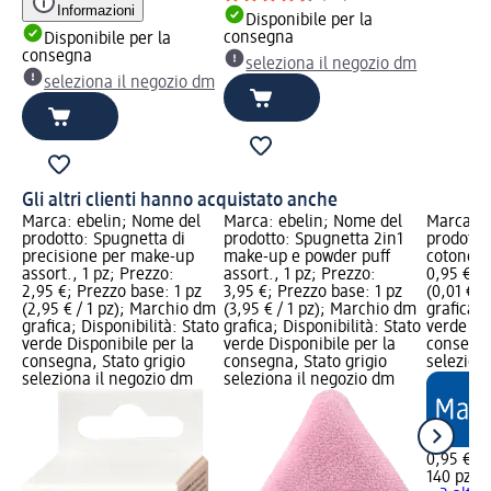
Informazioni
Disponibile per la
consegna
Disponibile per la
consegna
seleziona il negozio dm
seleziona il negozio dm
Gli altri clienti hanno acquistato anche
Marca: ebelin; Nome del
Marca: ebelin; Nome del
Marca: e
prodotto: Spugnetta di
prodotto: Spugnetta 2in1
prodotto:
precisione per make-up
make-up e powder puff
cotone, 
assort., 1 pz; Prezzo:
assort., 1 pz; Prezzo:
0,95 €; 
2,95 €; Prezzo base: 1 pz
3,95 €; Prezzo base: 1 pz
(0,01 € /
(2,95 € / 1 pz); Marchio dm
(3,95 € / 1 pz); Marchio dm
grafica; 
grafica; Disponibilità: Stato
grafica; Disponibilità: Stato
verde Dis
verde Disponibile per la
verde Disponibile per la
consegna
consegna, Stato grigio
consegna, Stato grigio
selezion
seleziona il negozio dm
seleziona il negozio dm
0,95 €
140 pz (0