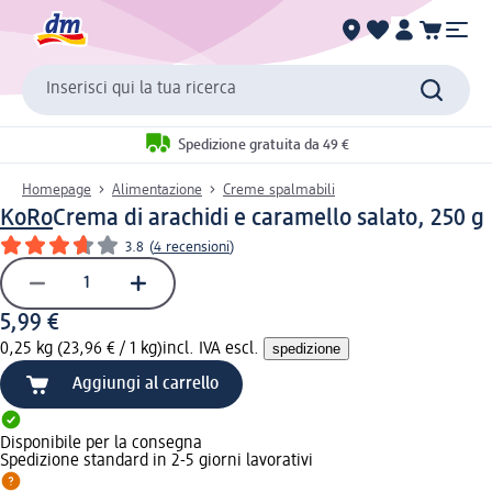
Inserisci qui la tua ricerca
Spedizione gratuita da 49 €
Homepage
Alimentazione
Creme spalmabili
KoRo
Crema di arachidi e caramello salato, 250 g
3.8
(
4 recensioni
)
5,99 €
0,25 kg (23,96 € / 1 kg)
incl. IVA escl.
spedizione
Aggiungi al carrello
Disponibile per la consegna
Spedizione standard in 2-5 giorni lavorativi