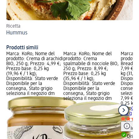
Ricetta
Ric
Hummus
Ba
Prodotti simili
Marca: KoRo; Nome del
Marca: KoRo; Nome del
Marca: 
prodotto: Crema di arachidi
prodotto: Crema
prodott
BIO, 250 g; Prezzo: 4,99 €;
spalmabile di nocciole BIO,
Bread, 2
Prezzo base: 0,25 kg
250 g; Prezzo: 8,99 €;
7,99 €; 
(19,96 € / 1 kg);
Prezzo base: 0,25 kg
kg (31,96 
Disponibilità: Stato verde
(35,96 € / 1 kg);
Disponibi
Disponibile per la
Disponibilità: Stato verde
Disponibi
consegna, Stato grigio
Disponibile per la
consegna
seleziona il negozio dm
consegna, Stato grigio
selezion
seleziona il negozio dm
7,99 €
0,25 kg (
KoRo
Cre
250 g
Info
Dispon