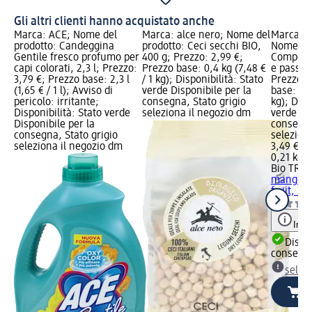
Gli altri clienti hanno acquistato anche
Marca: ACE; Nome del
Marca: alce nero; Nome del
Marca: B
prodotto: Candeggina
prodotto: Ceci secchi BIO,
Nome del
Gentile fresco profumo per
400 g; Prezzo: 2,99 €;
Compost
capi colorati, 2,3 l; Prezzo:
Prezzo base: 0,4 kg (7,48 €
e passion
3,79 €; Prezzo base: 2,3 l
/ 1 kg); Disponibilità: Stato
Prezzo: 
(1,65 € / 1 l); Avviso di
verde Disponibile per la
base: 0,2
pericolo: irritante;
consegna, Stato grigio
kg); Disp
Disponibilità: Stato verde
seleziona il negozio dm
verde Dis
Disponibile per la
consegna
consegna, Stato grigio
selezion
seleziona il negozio dm
3,49 €
0,21 kg (
Bio TRE
mango, a
fruit, 21
Info
Dispon
consegn
selez