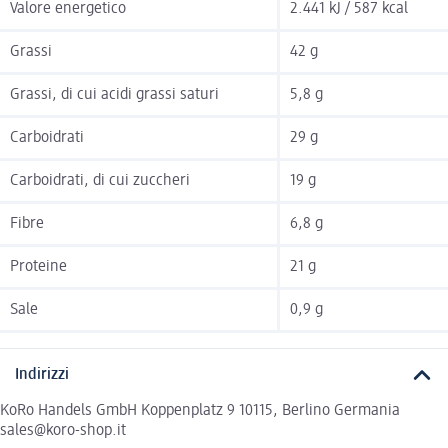
Valore energetico
2.441 kJ / 587 kcal
Grassi
42 g
Grassi, di cui acidi grassi saturi
5,8 g
Carboidrati
29 g
Carboidrati, di cui zuccheri
19 g
Fibre
6,8 g
Proteine
21 g
Sale
0,9 g
Indirizzi
KoRo Handels GmbH Koppenplatz 9 10115, Berlino Germania
sales@koro-shop.it