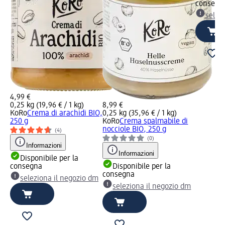
consegn
selez
4,99 €
0,25 kg (19,96 € / 1 kg)
8,99 €
KoRo
Crema di arachidi BIO,
0,25 kg (35,96 € / 1 kg)
250 g
KoRo
Crema spalmabile di
nocciole BIO, 250 g
(4)
(0)
Informazioni
Informazioni
Disponibile per la
consegna
Disponibile per la
consegna
seleziona il negozio dm
seleziona il negozio dm