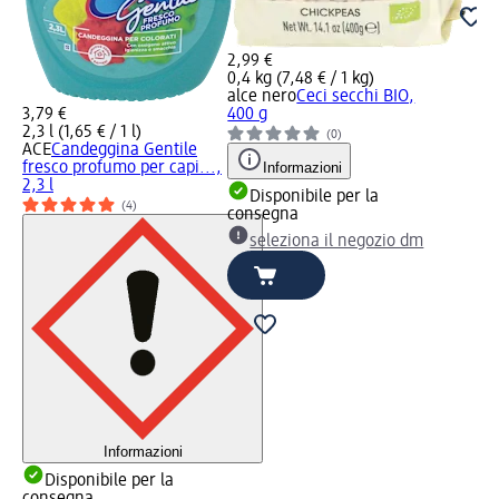
2,99 €
0,4 kg (7,48 € / 1 kg)
alce nero
Ceci secchi BIO,
3,79 €
400 g
2,3 l (1,65 € / 1 l)
(0)
ACE
Candeggina Gentile
fresco profumo per capi...,
Informazioni
2,3 l
Disponibile per la
(4)
consegna
seleziona il negozio dm
Informazioni
Disponibile per la
consegna