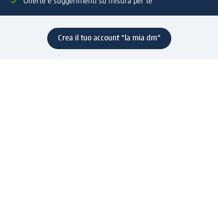
Offerte e suggerimenti su misura per te
Crea il tuo account "la mia dm"
Aiuto e contatti
Servizi
Servizio clienti
Spedizione e consegna
Reso e rimborso
L'azienda
La nostra azienda
Corporate Responsibility
Lavora con noi
Press e news
Espansione
Un mondo di prodotti
Il mondo dm