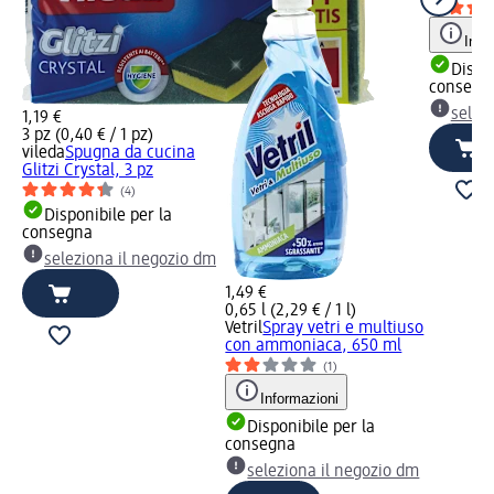
Info
Dispon
consegn
selez
1,19 €
3 pz (0,40 € / 1 pz)
vileda
Spugna da cucina
Glitzi Crystal, 3 pz
(4)
Disponibile per la
consegna
seleziona il negozio dm
1,49 €
0,65 l (2,29 € / 1 l)
Vetril
Spray vetri e multiuso
con ammoniaca, 650 ml
(1)
Informazioni
Disponibile per la
consegna
seleziona il negozio dm