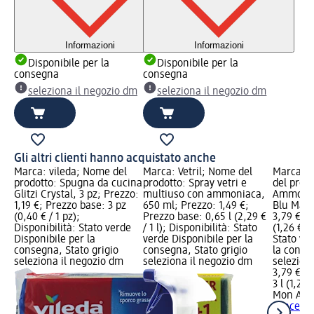
Informazioni
Informazioni
Disponibile per la
Disponibile per la
consegna
consegna
seleziona il negozio dm
seleziona il negozio dm
Gli altri clienti hanno acquistato anche
Marca: vileda; Nome del
Marca: Vetril; Nome del
Marca: 
prodotto: Spugna da cucina
prodotto: Spray vetri e
del prodo
Glitzi Crystal, 3 pz; Prezzo:
multiuso con ammoniaca,
Ammorbi
1,19 €; Prezzo base: 3 pz
650 ml; Prezzo: 1,49 €;
Blu Mare,
(0,40 € / 1 pz);
Prezzo base: 0,65 l (2,29 €
3,79 €; P
Disponibilità: Stato verde
/ 1 l); Disponibilità: Stato
(1,26 € / 
Disponibile per la
verde Disponibile per la
Stato ve
consegna, Stato grigio
consegna, Stato grigio
la conse
seleziona il negozio dm
seleziona il negozio dm
selezion
3,79 €
3 l (1,26 €
Mon Am
concentr