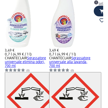
selez
3,49 €
3,49 €
0,7 l (4,99 € / 1 l)
0,7 l (4,99 € / 1 l)
CHANTECLAIR
Sgrassatore
CHANTECLAIR
Sgrassatore
universale elimina odori,
universale alla lavanda,
700 ml
700 ml
(0)
(0)