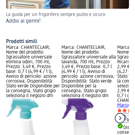
La guida per un frigorifero sempre pulito e sicuro
Sco
Addio ai germi!
pr
Co
Prodotti simili
Marca: CHANTECLAIR;
Marca: CHANTECLAIR;
Marca: 
Nome del prodotto:
Nome del prodotto:
Nome del
Sgrassatore universale
Sgrassatore universale alla
Sgrassat
elimina odori, 700 ml;
lavanda, 700 ml; Prezzo:
Ricarica
Prezzo: 3,49 €; Prezzo
3,49 €; Prezzo base: 0,7 l
2,99 €; P
base: 0,7 l (4,99 € / 1 l);
(4,99 € / 1 l); Avviso di
(4,27 € / 
Avviso di pericolo: azione
pericolo: azione corrosiva;
Stato ve
corrosiva; Disponibilità:
Disponibilità: Stato verde
la conse
Stato verde Disponibile per
Disponibile per la
selezion
la consegna, Stato grigio
consegna, Stato grigio
2,99 €
seleziona il negozio dm
seleziona il negozio dm
0,7 l (4,2
CHANTEC
Marsigli
Info
Dispon
consegn