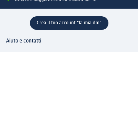
Crea il tuo account "la mia dm"
Aiuto e contatti
Servizi
Servizio clienti
Spedizione e consegna
Reso e rimborso
L'azienda
La nostra azienda
Corporate Responsibility
Lavora con noi
Press e news
Espansione
Un mondo di prodotti
Il mondo dm