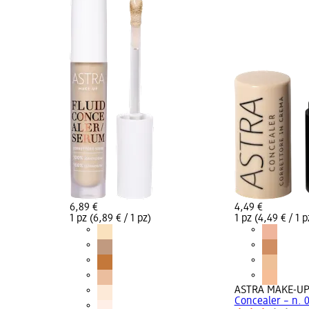
6,89 €
4,49 €
1 pz (6,89 € / 1 pz)
1 pz (4,49 € / 1 p
ASTRA MAKE-U
Concealer – n. 0