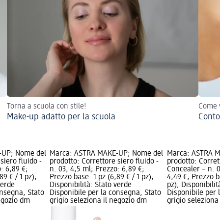
Torna a scuola con stile!
Come v
Make-up adatto per la scuola
Conto
-UP; Nome del
Marca: ASTRA MAKE-UP; Nome del
Marca: ASTRA M
siero fluido -
prodotto: Correttore siero fluido -
prodotto: Corret
: 6,89 €;
n. 03, 4,5 ml; Prezzo: 6,89 €;
Concealer – n. 0
9 € / 1 pz);
Prezzo base: 1 pz (6,89 € / 1 pz);
4,49 €; Prezzo ba
verde
Disponibilità: Stato verde
pz); Disponibilit
onsegna, Stato
Disponibile per la consegna, Stato
Disponibile per 
negozio dm
grigio seleziona il negozio dm
grigio seleziona