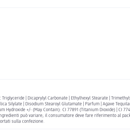
c Triglyceride | Dicaprylyl Carbonate | Ethylhexyl Stearate | Trimethyl
Silica Silylate | Disodium Stearoyl Glutamate | Parfum | Agave Tequil
 Hydroxide +/- (May Contain): CI 77891 (Titanium Dioxide) | CI 77499
edienti può variare; il consumatore deve fare riferimento al packa
portati sulla confezione.