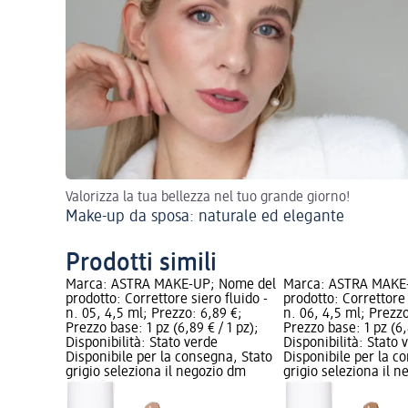
Valorizza la tua bellezza nel tuo grande giorno!
Make-up da sposa: naturale ed elegante
Prodotti simili
 Nome del
Marca: ASTRA MAKE-UP; Nome del
Marca: ASTRA MAKE
 fluido -
prodotto: Correttore siero fluido -
prodotto: Correttore 
9 €;
n. 05, 4,5 ml; Prezzo: 6,89 €;
n. 06, 4,5 ml; Prezzo
/ 1 pz);
Prezzo base: 1 pz (6,89 € / 1 pz);
Prezzo base: 1 pz (6,8
e
Disponibilità: Stato verde
Disponibilità: Stato 
gna, Stato
Disponibile per la consegna, Stato
Disponibile per la c
io dm
grigio seleziona il negozio dm
grigio seleziona il 