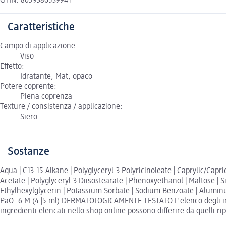
GTIN: 8059386539941
Caratteristiche
Campo di applicazione:
Viso
Effetto:
Idratante, Mat, opaco
Potere coprente:
Piena coprenza
Texture / consistenza / applicazione:
Siero
Sostanze
Aqua | C13-15 Alkane | Polyglyceryl-3 Polyricinoleate | Caprylic/Capri
Acetate | Polyglyceryl-3 Diisostearate | Phenoxyethanol | Maltose | 
Ethylhexylglycerin | Potassium Sorbate | Sodium Benzoate | Aluminum
PaO: 6 M (4 |5 ml) DERMATOLOGICAMENTE TESTATO L'elenco degli ingr
ingredienti elencati nello shop online possono differire da quelli ri