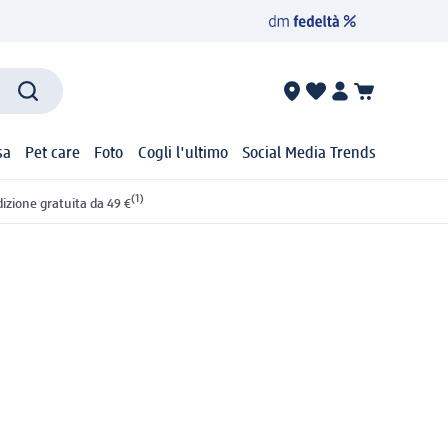
sa
Pet care
Foto
Cogli l'ultimo
Social Media Trends
(1)
izione gratuita da 49 €