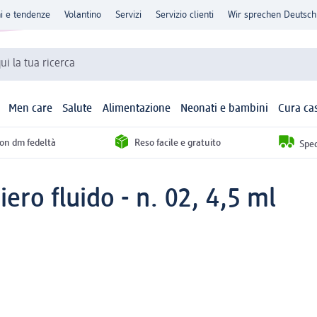
ni e tendenze
Volantino
Servizi
Servizio clienti
Wir sprechen Deutsch
qui la tua ricerca
Men care
Salute
Alimentazione
Neonati e bambini
Cura ca
con dm fedeltà
Reso facile e gratuito
Sped
iero fluido - n. 02, 4,5 ml