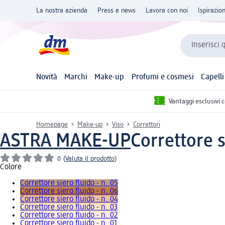
La nostra azienda
Press e news
Lavora con noi
Ispirazio
Inserisci 
Novità
Marchi
Make-up
Profumi e cosmesi
Capelli
Vantaggi esclusivi 
Homepage
Make-up
Viso
Correttori
ASTRA MAKE-UP
Correttore s
0
(
Valuta il prodotto
)
Colore
Correttore siero fluido - n. 05
Correttore siero fluido - n. 06
Correttore siero fluido - n. 04
Correttore siero fluido - n. 03
Correttore siero fluido - n. 02
Correttore siero fluido - n. 01