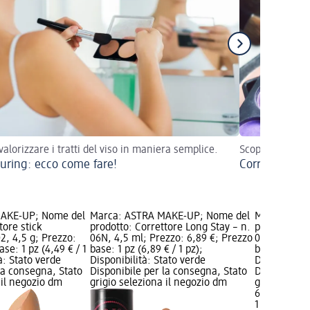
alorizzare i tratti del viso in maniera semplice.
Scopri il beau
uring: ecco come fare!
Correggi le im
AKE-UP; Nome del
Marca: ASTRA MAKE-UP; Nome del
Marca: AST
tore stick
prodotto: Correttore Long Stay – n.
prodotto: Co
2, 4,5 g; Prezzo:
06N, 4,5 ml; Prezzo: 6,89 €; Prezzo
05W, 4,5 ml
se: 1 pz (4,49 € / 1
base: 1 pz (6,89 € / 1 pz);
base: 1 pz (6
à: Stato verde
Disponibilità: Stato verde
Disponibilit
la consegna, Stato
Disponibile per la consegna, Stato
Disponibile
 il negozio dm
grigio seleziona il negozio dm
grigio selez
6,89 €
1 pz (6,89 € 