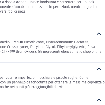
a a doppia azione, unisce fondotinta e correttore per un look
 altamente sfumabile minimizza le imperfezioni, mentre ingredienti
rsi tipi di pelle.
panediol, Peg-10 Dimethicone, Disteardimonium Hectorite,
one Crosspolymer, Decylene Glycol, Ethylhexylglycerin, Rosa
 CI 77499 (Iron Oxides). Gli ingredienti elencati nello shop online
 e per coprire imperfezioni, occhiaie e piccole rughe. Come
to con un pennello da fondotinta per ottenere la massima coprenza o
nche nei punti più irraggiungibili del viso.