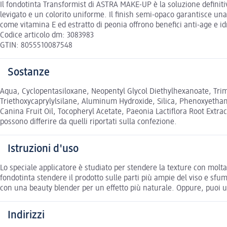
Il fondotinta Transformist di ASTRA MAKE-UP è la soluzione definitiv
levigato e un colorito uniforme. Il finish semi-opaco garantisce un
come vitamina E ed estratto di peonia offrono benefici anti-age e idra
Codice articolo dm: 3083983
GTIN: 8055510087548
Sostanze
Aqua, Cyclopentasiloxane, Neopentyl Glycol Diethylhexanoate, Trim
Triethoxycaprylylsilane, Aluminum Hydroxide, Silica, Phenoxyethan
Canina Fruit Oil, Tocopheryl Acetate, Paeonia Lactiflora Root Extrac
possono differire da quelli riportati sulla confezione.
Istruzioni d'uso
Lo speciale applicatore è studiato per stendere la texture con molta 
fondotinta stendere il prodotto sulle parti più ampie del viso e s
con una beauty blender per un effetto più naturale. Oppure, puoi uti
Indirizzi