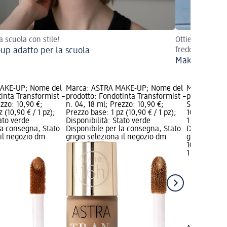
a scuola con stile!
Ottieni un look
up adatto per la scuola
fredde!
Make-up inver
AKE-UP; Nome del
Marca: ASTRA MAKE-UP; Nome del
Marca: AST
inta Transformist –
prodotto: Fondotinta Transformist –
prodotto: F
ezzo: 10,90 €;
n. 04, 18 ml; Prezzo: 10,90 €;
SKIN TINT - 
 (10,90 € / 1 pz);
Prezzo base: 1 pz (10,90 € / 1 pz);
10,90 €; Pre
tato verde
Disponibilità: Stato verde
1 pz); Dispo
la consegna, Stato
Disponibile per la consegna, Stato
Disponibile
 il negozio dm
grigio seleziona il negozio dm
grigio selez
10,90 €
1 pz (10,90 €