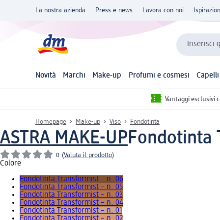
La nostra azienda
Press e news
Lavora con noi
Ispirazio
Inserisci 
Novità
Marchi
Make-up
Profumi e cosmesi
Capelli
Vantaggi esclusivi 
Homepage
Make-up
Viso
Fondotinta
ASTRA MAKE-UP
Fondotinta 
0
(
Valuta il prodotto
)
Colore
Fondotinta Transformist – n. 06
Fondotinta Transformist – n. 05
Fondotinta Transformist – n. 03
Fondotinta Transformist – n. 04
Fondotinta Transformist – n. 01
Fondotinta Transformist – n. 02