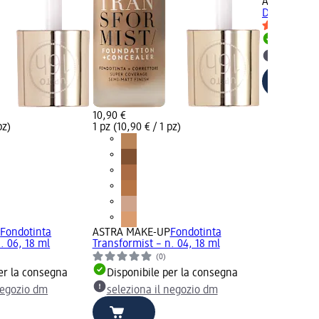
ASTRA MAK
DROP SKIN T
Disponib
selezion
10,90 €
pz)
1 pz (10,90 € / 1 pz)
P
Fondotinta
ASTRA MAKE-UP
Fondotinta
. 06, 18 ml
Transformist – n. 04, 18 ml
(0)
er la consegna
Disponibile per la consegna
negozio dm
seleziona il negozio dm