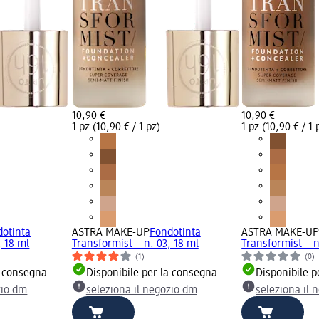
10,90 €
10,90 €
1 pz (10,90 € / 1 pz)
1 pz (10,90 € / 1 
dotinta
ASTRA MAKE-UP
Fondotinta
ASTRA MAKE-U
, 18 ml
Transformist – n. 03, 18 ml
Transformist – n
(1)
(0)
a consegna
Disponibile per la consegna
Disponibile p
zio dm
seleziona il negozio dm
seleziona il 