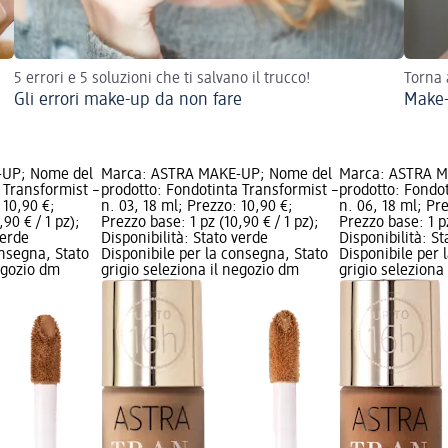
5 errori e 5 soluzioni che ti salvano il trucco!
Torna 
Gli errori make-up da non fare
Make-
-UP; Nome del
Marca: ASTRA MAKE-UP; Nome del
Marca: ASTRA M
 Transformist –
prodotto: Fondotinta Transformist –
prodotto: Fondot
 10,90 €;
n. 03, 18 ml; Prezzo: 10,90 €;
n. 06, 18 ml; Pr
90 € / 1 pz);
Prezzo base: 1 pz (10,90 € / 1 pz);
Prezzo base: 1 pz
verde
Disponibilità: Stato verde
Disponibilità: S
onsegna, Stato
Disponibile per la consegna, Stato
Disponibile per 
negozio dm
grigio seleziona il negozio dm
grigio seleziona