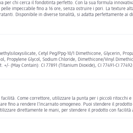
a per chi cerca il fondotinta perfetto. Con la sua formula innovativ
a pelle impeccabile fino a 16 ore, senza ostruire i pori. La texture
tanti. Disponibile in diverse tonalità, si adatta perfettamente ai dive
ethylsiloxysilicate, Cetyl Peg/Ppg-10/1 Dimethicone, Glycerin, Pro
ol, Propylene Glycol, Sodium Chloride, Dimethicone/Vinyl Dimethic
t. +/- (May Contain): CI 77891 (Titanium Dioxide), CI 77491-CI 77492-
facilità. Come correttore, utilizzare la punta per i piccoli ritocchi
fumare fino a rendere l’incarnato omogeneo. Puoi stendere il prodot
lizzare direttamente le mani, per stendere il prodotto con facilità a