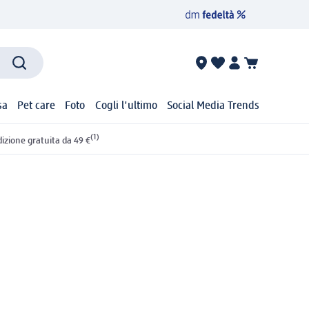
sa
Pet care
Foto
Cogli l'ultimo
Social Media Trends
(1)
izione gratuita da 49 €