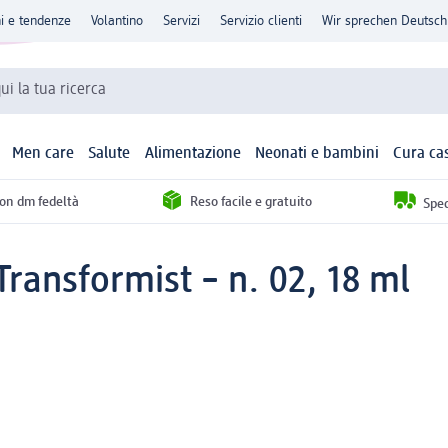
ni e tendenze
Volantino
Servizi
Servizio clienti
Wir sprechen Deutsch
qui la tua ricerca
Men care
Salute
Alimentazione
Neonati e bambini
Cura ca
con dm fedeltà
Reso facile e gratuito
Sped
Transformist – n. 02, 18 ml