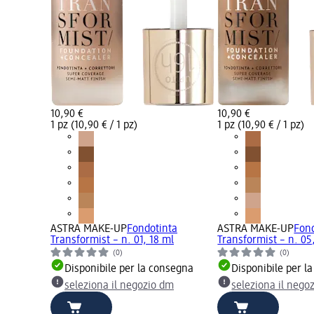
10,90 €
10,90 €
1 pz (10,90 € / 1 pz)
1 pz (10,90 € / 1 pz)
ASTRA MAKE-UP
Fondotinta
ASTRA MAKE-UP
Fon
Transformist – n. 01, 18 ml
Transformist – n. 05
(0)
(0)
Disponibile per la consegna
Disponibile per l
seleziona il negozio dm
seleziona il nego