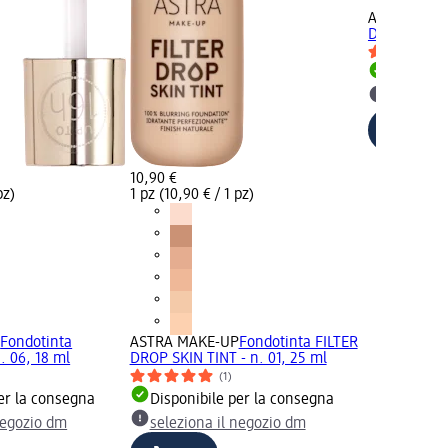
ASTRA MAK
DROP SKIN T
Disponib
selezion
10,90 €
pz)
1 pz (10,90 € / 1 pz)
P
Fondotinta
ASTRA MAKE-UP
Fondotinta FILTER
. 06, 18 ml
DROP SKIN TINT - n. 01, 25 ml
(1)
er la consegna
Disponibile per la consegna
negozio dm
seleziona il negozio dm