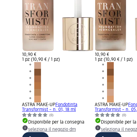
10,90 €
10,90 €
1 pz (10,90 € / 1 pz)
1 pz (10,90 € / 1 pz)
ASTRA MAKE-UP
Fondotinta
ASTRA MAKE-UP
Fon
Transformist – n. 01, 18 ml
Transformist – n. 05
(0)
(0)
Disponibile per la consegna
Disponibile per l
seleziona il negozio dm
seleziona il nego