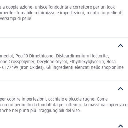
a a doppia azione, unisce fondotinta e correttore per un look
 altamente sfumabile minimizza le imperfezioni, mentre ingredienti
rsi tipi di pelle.
panediol, Peg-10 Dimethicone, Disteardimonium Hectorite,
one Crosspolymer, Decylene Glycol, Ethylhexylglycerin, Rosa
 CI 77499 (Iron Oxides). Gli ingredienti elencati nello shop online
 e per coprire imperfezioni, occhiaie e piccole rughe. Come
to con un pennello da fondotinta per ottenere la massima coprenza o
nche nei punti più irraggiungibili del viso.