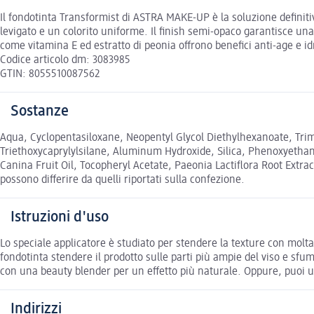
Il fondotinta Transformist di ASTRA MAKE-UP è la soluzione definitiv
levigato e un colorito uniforme. Il finish semi-opaco garantisce un
come vitamina E ed estratto di peonia offrono benefici anti-age e idra
Codice articolo dm: 3083985
GTIN: 8055510087562
Sostanze
Aqua, Cyclopentasiloxane, Neopentyl Glycol Diethylhexanoate, Trim
Triethoxycaprylylsilane, Aluminum Hydroxide, Silica, Phenoxyethan
Canina Fruit Oil, Tocopheryl Acetate, Paeonia Lactiflora Root Extrac
possono differire da quelli riportati sulla confezione.
Istruzioni d'uso
Lo speciale applicatore è studiato per stendere la texture con molta 
fondotinta stendere il prodotto sulle parti più ampie del viso e s
con una beauty blender per un effetto più naturale. Oppure, puoi uti
Indirizzi