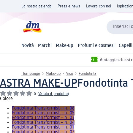
La nostra azienda
Press e news
Lavora con noi
Ispirazio
Inserisci 
Novità
Marchi
Make-up
Profumi e cosmesi
Capelli
Vantaggi esclusivi 
Homepage
Make-up
Viso
Fondotinta
ASTRA MAKE-UP
Fondotinta 
0
(
Valuta il prodotto
)
Colore
Fondotinta Transformist – n. 06
Fondotinta Transformist – n. 05
Fondotinta Transformist – n. 03
Fondotinta Transformist – n. 04
Fondotinta Transformist – n. 01
Fondotinta Transformist – n. 02