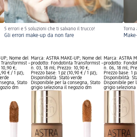
5 errori e 5 soluzioni che ti salvano il trucco!
Torna 
Gli errori make-up da non fare
Make-
-UP; Nome del
Marca: ASTRA MAKE-UP; Nome del
Marca: ASTRA M
 Transformist –
prodotto: Fondotinta Transformist –
prodotto: Fondot
 10,90 €;
n. 03, 18 ml; Prezzo: 10,90 €;
n. 06, 18 ml; Pr
90 € / 1 pz);
Prezzo base: 1 pz (10,90 € / 1 pz);
Prezzo base: 1 pz
verde
Disponibilità: Stato verde
Disponibilità: S
onsegna, Stato
Disponibile per la consegna, Stato
Disponibile per 
negozio dm
grigio seleziona il negozio dm
grigio seleziona