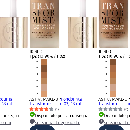
10,90 €
10,90 €
1 pz (10,90 € / 1 pz)
1 pz (10,90 € / 1 
dotinta
ASTRA MAKE-UP
Fondotinta
ASTRA MAKE-U
, 18 ml
Transformist – n. 03, 18 ml
Transformist – n
(1)
(0)
a consegna
Disponibile per la consegna
Disponibile p
zio dm
seleziona il negozio dm
seleziona il 