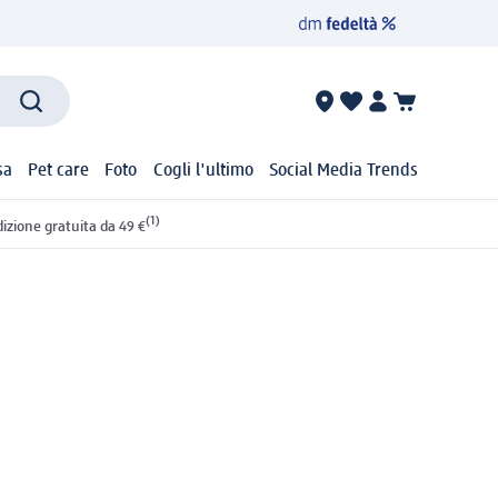
sa
Pet care
Foto
Cogli l'ultimo
Social Media Trends
(1)
izione gratuita da 49 €