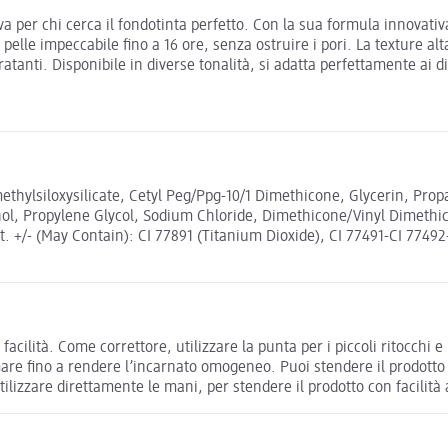
a per chi cerca il fondotinta perfetto. Con la sua formula innovativ
a pelle impeccabile fino a 16 ore, senza ostruire i pori. La texture
tanti. Disponibile in diverse tonalità, si adatta perfettamente ai dive
ethylsiloxysilicate, Cetyl Peg/Ppg-10/1 Dimethicone, Glycerin, Pro
ol, Propylene Glycol, Sodium Chloride, Dimethicone/Vinyl Dimethic
t. +/- (May Contain): CI 77891 (Titanium Dioxide), CI 77491-CI 77492-
facilità. Come correttore, utilizzare la punta per i piccoli ritocchi
fumare fino a rendere l’incarnato omogeneo. Puoi stendere il prodot
lizzare direttamente le mani, per stendere il prodotto con facilità a