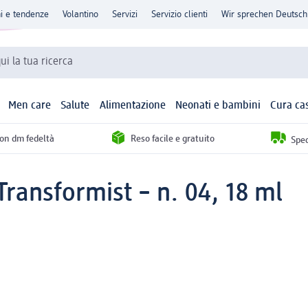
ni e tendenze
Volantino
Servizi
Servizio clienti
Wir sprechen Deutsch
qui la tua ricerca
Men care
Salute
Alimentazione
Neonati e bambini
Cura ca
con dm fedeltà
Reso facile e gratuito
Sped
Transformist – n. 04, 18 ml