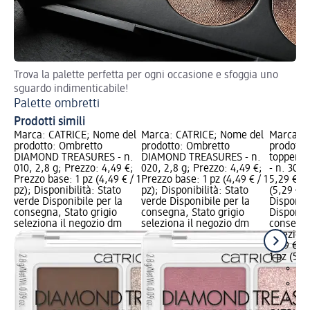
Trova la palette perfetta per ogni occasione e sfoggia uno
Con
sguardo indimenticabile!
Co
Palette ombretti
Prodotti simili
Marca: CATRICE; Nome del
Marca: CATRICE; Nome del
Marca: C
prodotto: Ombretto
prodotto: Ombretto
prodotto
DIAMOND TREASURES - n.
DIAMOND TREASURES - n.
topper D
010, 2,8 g; Prezzo: 4,49 €;
020, 2,8 g; Prezzo: 4,49 €;
- n. 30, 
Prezzo base: 1 pz (4,49 € / 1
Prezzo base: 1 pz (4,49 € / 1
5,29 €; P
pz); Disponibilità: Stato
pz); Disponibilità: Stato
(5,29 € / 
verde Disponibile per la
verde Disponibile per la
Disponibi
consegna, Stato grigio
consegna, Stato grigio
Disponibi
seleziona il negozio dm
seleziona il negozio dm
consegna
selezion
5,29 €
1 pz (5,29