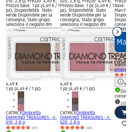
010, 2,8 g; Prezzo: 4,49 €;
020, 2,8 g; Prezzo: 4,49 €;
Prezzo: 
Prezzo base: 1 pz (4,49 € / 1
Prezzo base: 1 pz (4,49 € / 1
base: 5 p
pz); Disponibilità: Stato
pz); Disponibilità: Stato
Marchio 
verde Disponibile per la
verde Disponibile per la
Disponibi
consegna, Stato grigio
consegna, Stato grigio
Disponibi
seleziona il negozio dm
seleziona il negozio dm
consegna
selezion
1,95 €
5 pz (0,3
ebelin
Ap
ombretto
Info
4,49 €
4,49 €
1 pz (4,49 € / 1 pz)
1 pz (4,49 € / 1 pz)
Dispon
consegn
selez
CATRICE
Ombretto
CATRICE
Ombretto
DIAMOND TREASURES - n.
DIAMOND TREASURES - n.
010, 2,8 g
020, 2,8 g
(57)
(63)