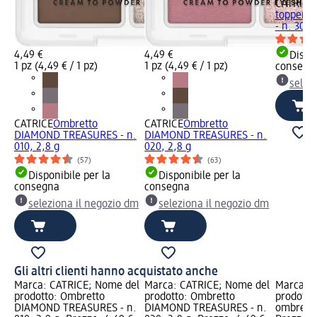
CATRICE
topper D
- n. 30, 
4,49 €
4,49 €
Dispon
1 pz (4,49 € / 1 pz)
1 pz (4,49 € / 1 pz)
consegn
selez
CATRICE
Ombretto
CATRICE
Ombretto
DIAMOND TREASURES - n.
DIAMOND TREASURES - n.
010, 2,8 g
020, 2,8 g
(57)
(63)
Disponibile per la
Disponibile per la
consegna
consegna
seleziona il negozio dm
seleziona il negozio dm
Gli altri clienti hanno acquistato anche
Marca: CATRICE; Nome del
Marca: CATRICE; Nome del
Marca: e
prodotto: Ombretto
prodotto: Ombretto
prodotto:
DIAMOND TREASURES - n.
DIAMOND TREASURES - n.
ombretto