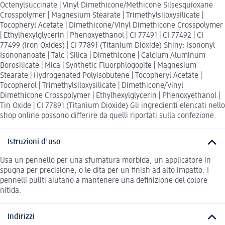
Octenylsuccinate | Vinyl Dimethicone/Methicone Silsesquioxane
Crosspolymer | Magnesium Stearate | Trimethylsiloxysilicate |
Tocopheryl Acetate | Dimethicone/Vinyl Dimethicone Crosspolymer
| Ethylhexylglycerin | Phenoxyethanol | CI 77491 | CI 77492 | CI
77499 (Iron Oxides) | CI 77891 (Titanium Dioxide) Shiny: Isononyl
Isononanoate | Talc | Silica | Dimethicone | Calcium Aluminum
Borosilicate | Mica | Synthetic Fluorphlogopite | Magnesium
Stearate | Hydrogenated Polyisobutene | Tocopheryl Acetate |
Tocopherol | Trimethylsiloxysilicate | Dimethicone/Vinyl
Dimethicone Crosspolymer | Ethylhexylglycerin | Phenoxyethanol |
Tin Oxide | CI 77891 (Titanium Dioxide) Gli ingredienti elencati nello
shop online possono differire da quelli riportati sulla confezione.
Istruzioni d'uso
Usa un pennello per una sfumatura morbida, un applicatore in
spugna per precisione, o le dita per un finish ad alto impatto. I
pennelli puliti aiutano a mantenere una definizione del colore
nitida.
Indirizzi