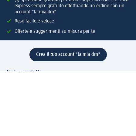
(1) Spedizione gratuita per ordini superiori a 49 € e ritiro
express sempre gratuito effettuando un ordine con un
account "la mia dm"
Reso facile e veloce
Offerte e suggerimenti su misura per te
Crea il tuo account "la mia dm"
Aiuto e contatti
Servizi
Servizio clienti
Spedizione e consegna
Reso e rimborso
L'azienda
La nostra azienda
Corporate Responsibility
Lavora con noi
Press e news
Espansione