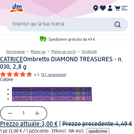
Inserisci qui la tua ricerca
Spedizione gratuita da 49 €
Homepage
Make-up
Make-up occhi
Ombretti
CATRICE
Ombretto DIAMOND TREASURES - n.
030, 2,8 g
4.5
(
57 recensioni
)
Colore
Ombretto DIAMOND TREASURES - n. 010
Ombretto DIAMOND TREASURES - n. 030
Ombretto DIAMOND TREASURES - n. 020
Prezzo attuale:
3,00 €
|
Prezzo precedente:
4,49 €
1 pz (3,00 € / 1 pz)
Sconto: 33%
incl. IVA escl.
spedizione