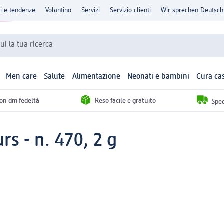
ni e tendenze
Volantino
Servizi
Servizio clienti
Wir sprechen Deutsch
qui la tua ricerca
Men care
Salute
Alimentazione
Neonati e bambini
Cura ca
con dm fedeltà
Reso facile e gratuito
Sped
s - n. 470, 2 g