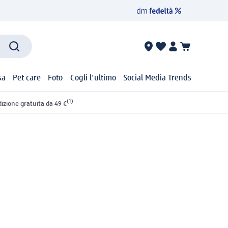
sa
Pet care
Foto
Cogli l'ultimo
Social Media Trends
(1)
izione gratuita da 49 €