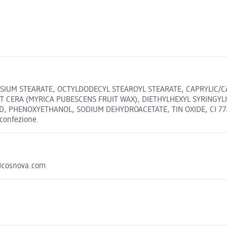
SIUM STEARATE, OCTYLDODECYL STEAROYL STEARATE, CAPRYLIC/C
T CERA (MYRICA PUBESCENS FRUIT WAX), DIETHYLHEXYL SYRINGY
D, PHENOXYETHANOL, SODIUM DEHYDROACETATE, TIN OXIDE, CI 77491 
a confezione.
@cosnova.com