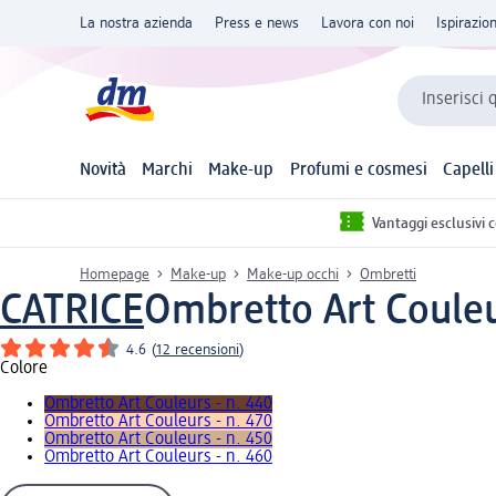
La nostra azienda
Press e news
Lavora con noi
Ispirazio
Inserisci 
Novità
Marchi
Make-up
Profumi e cosmesi
Capelli
Vantaggi esclusivi 
Homepage
Make-up
Make-up occhi
Ombretti
CATRICE
Ombretto Art Couleur
4.6
(
12 recensioni
)
Colore
Ombretto Art Couleurs - n. 440
Ombretto Art Couleurs - n. 470
Ombretto Art Couleurs - n. 450
Ombretto Art Couleurs - n. 460