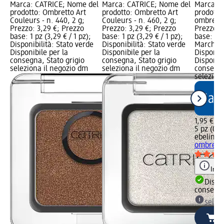
Marca: CATRICE; Nome del
Marca: CATRICE; Nome del
Marca: e
prodotto: Ombretto Art
prodotto: Ombretto Art
prodotto:
Couleurs - n. 440, 2 g;
Couleurs - n. 460, 2 g;
ombretto
Prezzo: 3,29 €; Prezzo
Prezzo: 3,29 €; Prezzo
Prezzo: 
base: 1 pz (3,29 € / 1 pz);
base: 1 pz (3,29 € / 1 pz);
base: 5 p
Disponibilità: Stato verde
Disponibilità: Stato verde
Marchio 
Disponibile per la
Disponibile per la
Disponibi
consegna, Stato grigio
consegna, Stato grigio
Disponibi
seleziona il negozio dm
seleziona il negozio dm
consegna
selezion
1,95 €
5 pz (0,3
ebelin
Ap
ombretto
Info
Dispon
consegn
selez