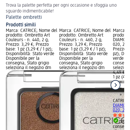
Trova la palette perfetta per ogni occasione e sfoggia uno
Esa
sguardo indimenticabile!
bri
Palette ombretti
Co
Prodotti simili
Marca: CATRICE; Nome del
Marca: CATRICE; Nome del
Marca: C
prodotto: Ombretto Art
prodotto: Ombretto Art
prodotto
Couleurs - n. 440, 2 g;
Couleurs - n. 460, 2 g;
DIAMOND
Prezzo: 3,29 €; Prezzo
Prezzo: 3,29 €; Prezzo
020, 2,8 
base: 1 pz (3,29 € / 1 pz);
base: 1 pz (3,29 € / 1 pz);
Prezzo ba
Disponibilità: Stato verde
Disponibilità: Stato verde
pz); Disp
Disponibile per la
Disponibile per la
verde Dis
consegna, Stato grigio
consegna, Stato grigio
consegna
seleziona il negozio dm
seleziona il negozio dm
selezion
4,49 €
1 pz (4,49
CATRICE
DIAMOND
020, 2,8
Dispon
consegn