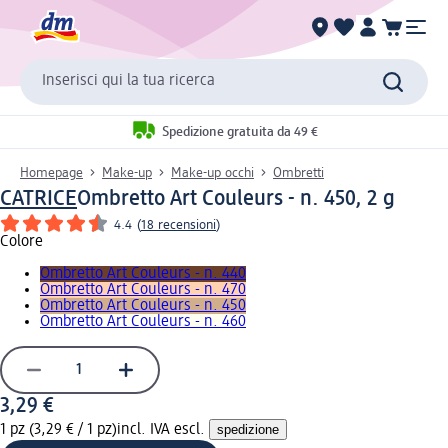
Inserisci qui la tua ricerca
Spedizione gratuita da 49 €
Homepage
Make-up
Make-up occhi
Ombretti
CATRICE
Ombretto Art Couleurs - n. 450, 2 g
4.4
(
18 recensioni
)
Colore
Ombretto Art Couleurs - n. 440
Ombretto Art Couleurs - n. 470
Ombretto Art Couleurs - n. 450
Ombretto Art Couleurs - n. 460
3,29 €
1 pz (3,29 € / 1 pz)
incl. IVA escl.
spedizione