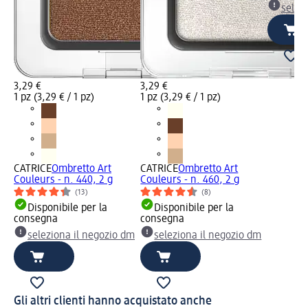
selez
3,29 €
3,29 €
1 pz (3,29 € / 1 pz)
1 pz (3,29 € / 1 pz)
CATRICE
Ombretto Art
CATRICE
Ombretto Art
Couleurs - n. 440, 2 g
Couleurs - n. 460, 2 g
(13)
(8)
Disponibile per la
Disponibile per la
consegna
consegna
seleziona il negozio dm
seleziona il negozio dm
Gli altri clienti hanno acquistato anche