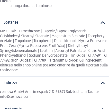
Effetto:
a lunga durata, Luminoso
Sostanze
Mica | Talc | Dimethicone | Caprylic/Capric Triglyceride |
Octyldodecyl Stearoyl Stearate | Magnesium Stearate | Tocopheryl
Acetate | Tropolone | Tocopherol | Dimethiconol | Myrica Pubescens
Fruit Cera (Myrica Pubescens Fruit Wax) | Diethylhexyl
Syringylidenemalonate | Lecithin | Ascorbyl Palmitate | Citric Acid |
Phenoxyethanol | Sodium Dehydroacetate | Tin Oxide | CI 77491 | CI
77492 (Iron Oxides) | CI 77891 (Titanium Dioxide) Gli ingredienti
elencati nello shop online possono differire da quelli riportati sulla
confezione.
Indirizzi
cosnova GmbH Am Limespark 2 D-65843 Sulzbach am Taunus
info@cosnova.com