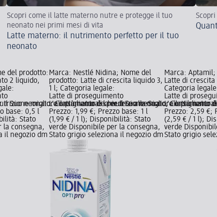
Scopri come il latte materno nutre e protegge il tuo
Scopri 
neonato nei primi mesi di vita
Quant
Latte materno: il nutrimento perfetto per il tuo
neonato
e del prodotto:
Marca: Nestlé Nidina; Nome del
Marca: Aptamil;
to 2 liquido,
prodotto: Latte di crescita liquido 3,
Latte di crescita 
gale:
1 l; Categoria legale:
Categoria legale
nto
Latte di proseguimento
Latte di proseg
r il Suo neonato. Consigliamo di chiedere alla Sua o;
nutrizione migliore e più naturale per il Suo neonato. Consigliamo di
L'allattamento è la nutrizione migliore e più natura
L'allattamento è
o base: 0,5 l
Prezzo: 1,99 €; Prezzo base: 1 l
Prezzo: 2,59 €; 
bilità: Stato
(1,99 € / 1 l); Disponibilità: Stato
(2,59 € / 1 l); Di
r la consegna,
verde Disponibile per la consegna,
verde Disponibil
na il negozio dm
Stato grigio seleziona il negozio dm
Stato grigio sel