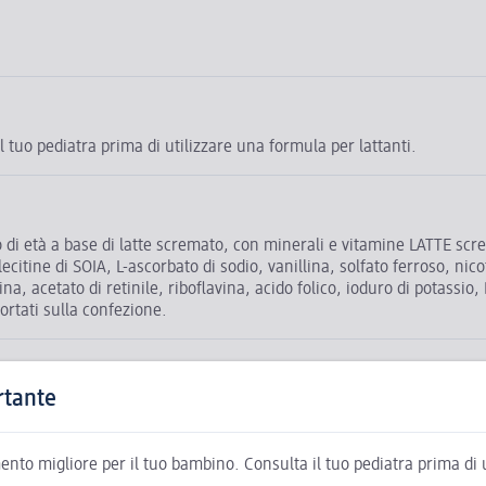
l tuo pediatra prima di utilizzare una formula per lattanti.
 età a base di latte scremato, con minerali e vitamine LATTE screma
ecitine di SOIA, L-ascorbato di sodio, vanillina, solfato ferroso, nico
a, acetato di retinile, riboflavina, acido folico, ioduro di potassio, 
portati sulla confezione.
rtante
imento migliore per il tuo bambino. Consulta il tuo pediatra prima di