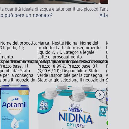
la quantità ideale di acqua e latte per il tuo piccolo!
Tanti vantaggi 
o può bere un neonato?
Allattamento 
 Nome del prodotto:
Marca: Nestlé Nidina; Nome del
Marca: HiPP
3 liquido, 1 l;
prodotto: Latte di proseguimento
Latte cresc
:
liquido 2, 3 l; Categoria legale:
Categoria le
uimento
Latte di proseguimento
Latte di pr
 chiedere alla Sua o;
le per il Suo neonato. Consigliamo di chiedere alla Sua o;
 la nutrizione migliore e più naturale per il Suo neonato. Consiglia
L'allattamento è la nutrizione migliore e più na
L'allattamen
Prezzo base: 1 l
Prezzo: 8,99 €; Prezzo base: 3 l
Prezzo: 13,9
sponibilità: Stato
(3,00 € / 1 l); Disponibilità: Stato
(23,17 € / 1 
e per la consegna,
verde Disponibile per la consegna,
verde Dispo
eziona il negozio dm
Stato grigio seleziona il negozio dm
Stato grigio
13,90 €
0,6 kg (23,17
HiPP
Latte c
600 g
Latte 
L'allattamen
Informaz
Disponib