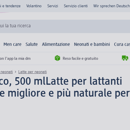
ni e tendenze
Volantino
Servizi
Servizio clienti
Wir sprechen Deutsch
qui la tua ricerca
Men care
Salute
Alimentazione
Neonati e bambini
Cura ca
con l'app la mia dm
Reso facile e gratuito
 neonati
Latte per neonati
ico, 500 ml
Latte per lattanti
ne migliore e più naturale pe