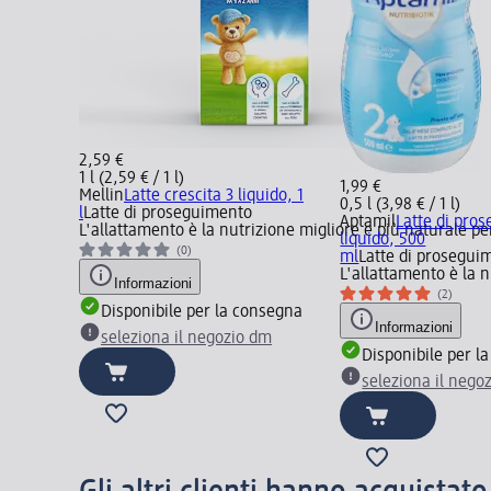
2,59 €
1 l (2,59 € / 1 l)
1,99 €
Mellin
Latte crescita 3 liquido, 1
0,5 l (3,98 € / 1 l)
l
Latte di proseguimento
Aptamil
Latte di pro
L'allattamento è la nutrizione migliore e più naturale pe
liquido, 500
(0)
ml
Latte di prosegui
L'allattamento è la 
Informazioni
(2)
Disponibile per la consegna
Informazioni
seleziona il negozio dm
Disponibile per l
seleziona il nego