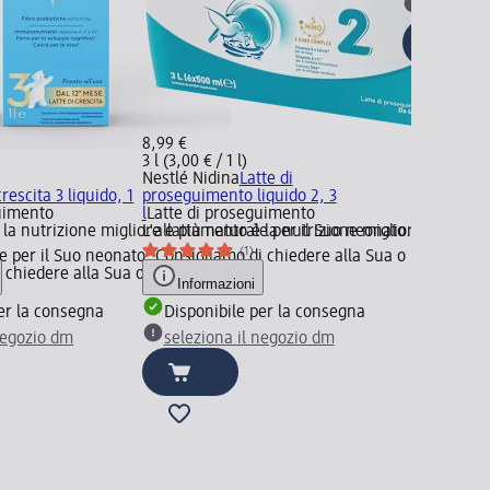
selezion
8,99 €
3 l (3,00 € / 1 l)
Nestlé Nidina
Latte di
crescita 3 liquido, 1
proseguimento liquido 2, 3
guimento
l
Latte di proseguimento
 la nutrizione migliore e più naturale per il Suo neonato. Consiglia
L'allattamento è la nutrizione migliore e più na
(1)
le per il Suo neonato. Consigliamo di chiedere alla Sua o
i chiedere alla Sua o
Informazioni
er la consegna
Disponibile per la consegna
negozio dm
seleziona il negozio dm