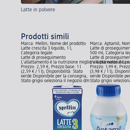
Latte in polvere
Prodotti simili
Marca: Mellin; Nome del prodotto:
Marca: Aptamil; Nom
Latte crescita 3 liquido, 1 l;
Latte di proseguimen
Categoria legale:
500 ml; Categoria le
Latte di proseguimento
Latte di proseguime
L'allattamento è la nutrizione migliore e più naturale pe
L'allattamento è la 
Prezzo: 2,59 €; Prezzo base: 1 l
Prezzo: 1,99 €; Prezz
(2,59 € / 1 l); Disponibilità: Stato
(3,98 € / 1 l); Disponi
verde Disponibile per la consegna,
verde Disponibile pe
Stato grigio seleziona il negozio dm
Stato grigio selezio