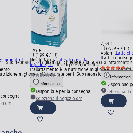
2,59 €
1 l (2,59 € / 1 l)
1,99 €
Aptamil
Latte di 
1 l (1,99 € / 1 l)
l
Latte di prose
seguimento 2
Nestlé Nidina
Latte di crescita
r il Suo neonato. Consigliamo di chiedere alla Sua o
L'allattamento è
liquido 3, 1 l
Latte di proseguimento
(5)
mento
L'allattamento è la nutrizione migliore e più natura
nutrizione migliore e più naturale per il Suo neonato. Consigliamo d
(0)
Informazioni
Informazioni
Disponibile p
Disponibile per la consegna
seleziona il 
a consegna
seleziona il negozio dm
zio dm