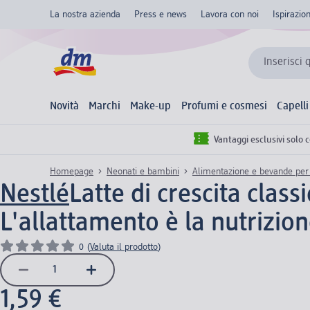
La nostra azienda
Press e news
Lavora con noi
Ispirazio
Inserisci 
Novità
Marchi
Make-up
Profumi e cosmesi
Capelli
Vantaggi esclusivi solo 
Homepage
Neonati e bambini
Alimentazione e bevande per
Nestlé
Latte di crescita class
L'allattamento è la nutrizio
0
(
Valuta il prodotto
)
1,59 €