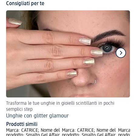
Consigliati per te
Trasforma le tue unghie in gioielli scintillanti in pochi
Sc
semplici step
oc
Unghie con glitter glamour
Un
Prodotti simili
Marca: CATRICE; Nome del
Marca: CATRICE; Nome del
Marca: C
prodotto: Smalto Gel Affair
prodotto: Smalto Gel Affair
prodotto