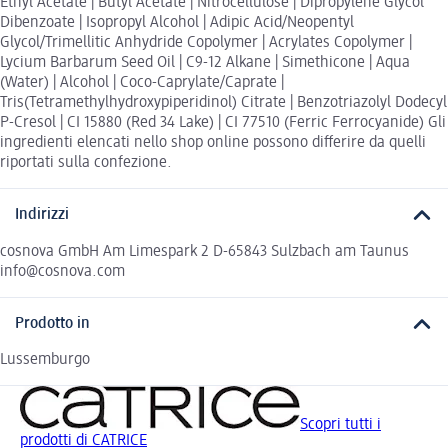
Ethyl Acetate | Butyl Acetate | Nitrocellulose | Dipropylene Glycol
Dibenzoate | Isopropyl Alcohol | Adipic Acid/Neopentyl
Glycol/Trimellitic Anhydride Copolymer | Acrylates Copolymer |
Lycium Barbarum Seed Oil | C9-12 Alkane | Simethicone | Aqua
(Water) | Alcohol | Coco-Caprylate/Caprate |
Tris(Tetramethylhydroxypiperidinol) Citrate | Benzotriazolyl Dodecyl
P-Cresol | CI 15880 (Red 34 Lake) | CI 77510 (Ferric Ferrocyanide) Gli
ingredienti elencati nello shop online possono differire da quelli
riportati sulla confezione.
Indirizzi
cosnova GmbH Am Limespark 2 D-65843 Sulzbach am Taunus
info@cosnova.com
Prodotto in
Lussemburgo
Scopri tutti i
prodotti di CATRICE