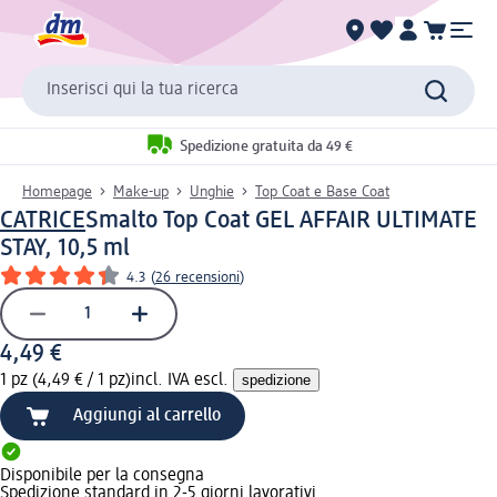
Inserisci qui la tua ricerca
Spedizione gratuita da 49 €
Homepage
Make-up
Unghie
Top Coat e Base Coat
CATRICE
Smalto Top Coat GEL AFFAIR ULTIMATE
STAY, 10,5 ml
4.3
(
26 recensioni
)
4,49 €
1 pz (4,49 € / 1 pz)
incl. IVA escl.
spedizione
Aggiungi al carrello
Disponibile per la consegna
Spedizione standard in 2-5 giorni lavorativi