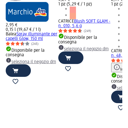
1 pz (5,29 € / 1 pz)
1 pz (2,99
CATRICE
Blush SOFT GLAM -
2,95 €
n. 010, 5,6 g
0,15 l (19,67 € / 1 l)
(249)
Balea
Spray illuminante per
Disponibile per la
capelli Glow, 150 ml
consegna
(245)
+1
seleziona il negozio dm
Disponibile per la
CATRICE
consegna
n. 48, 10
seleziona il negozio dm
Info
Dispon
consegn
selez