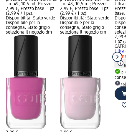
- n. 49, 10,5 ml; Prezzo:
- n. 48, 10,5 ml; Prezzo:
Ultra qui
2,99 €; Prezzo base: 1 pz
2,99 €; Prezzo base: 1 pz
Prezzo: 
(2,99 € / 1 pz);
(2,99 € / 1 pz);
base: 1 p
Disponibilità: Stato verde
Disponibilità: Stato verde
Disponibi
Disponibile per la
Disponibile per la
Disponibi
consegna, Stato grigio
consegna, Stato grigio
consegna
seleziona il negozio dm
seleziona il negozio dm
selezion
2,99 €
1 pz (2,99
CATRICE
Ultra qui
Info
Dispon
consegn
selez