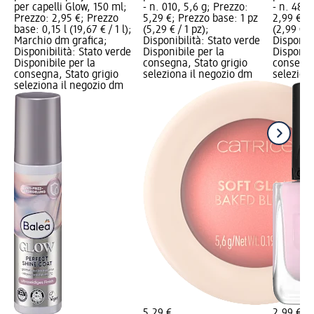
per capelli Glow, 150 ml;
- n. 010, 5,6 g; Prezzo:
- n. 48, 
Prezzo: 2,95 €; Prezzo
5,29 €; Prezzo base: 1 pz
2,99 €; P
base: 0,15 l (19,67 € / 1 l);
(5,29 € / 1 pz);
(2,99 € / 
Marchio dm grafica;
Disponibilità: Stato verde
Disponibi
Disponibilità: Stato verde
Disponibile per la
Disponibi
Disponibile per la
consegna, Stato grigio
consegna
consegna, Stato grigio
seleziona il negozio dm
selezion
seleziona il negozio dm
5,29 €
2,99 €