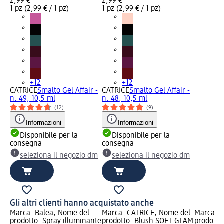
2,99 €
2,99 €
1 pz (2,99 € / 1 pz)
1 pz (2,99 € / 1 pz)
+12
+12
CATRICE
Smalto Gel Affair -
CATRICE
Smalto Gel Affair -
n. 49, 10,5 ml
n. 48, 10,5 ml
(12)
(9)
Informazioni
Informazioni
Disponibile per la
Disponibile per la
consegna
consegna
seleziona il negozio dm
seleziona il negozio dm
Gli altri clienti hanno acquistato anche
Marca: Balea; Nome del
Marca: CATRICE; Nome del
Marca: C
prodotto: Spray illuminante
prodotto: Blush SOFT GLAM
prodotto: