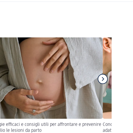
ie efficaci e consigli utili per affrontare e prevenire
Concedi al tuo 
lio le lesioni da parto
adattarsi alla 