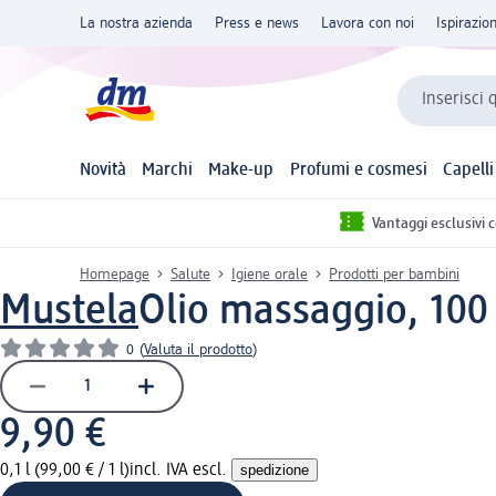
La nostra azienda
Press e news
Lavora con noi
Ispirazio
Inserisci 
Novità
Marchi
Make-up
Profumi e cosmesi
Capelli
Vantaggi esclusivi 
Homepage
Salute
Igiene orale
Prodotti per bambini
Mustela
Olio massaggio, 100
0
(
Valuta il prodotto
)
9,90 €
0,1 l (99,00 € / 1 l)
incl. IVA escl.
spedizione