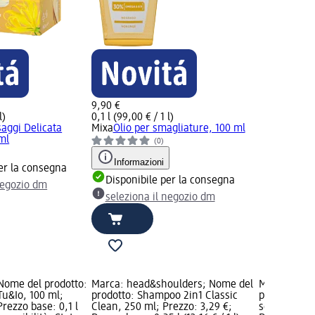
9,90 €
l)
0,1 l (99,00 € / 1 l)
aggi Delicata
Mixa
Olio per smagliature, 100 ml
ml
(0)
Informazioni
er la consegna
Disponibile per la consegna
negozio dm
seleziona il negozio dm
Nome del prodotto:
Marca: head&shoulders; Nome del
Marca: AMU
Tu&Io, 100 ml;
prodotto: Shampoo 2in1 Classic
prodotto: D
Prezzo base: 0,1 l
Clean, 250 ml; Prezzo: 3,29 €;
senza riscia