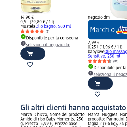
14,90 €
negozio dm
0,5 l (29,80 € / 1 l)
Mustela
Olio bagno, 500 ml
(5)
Disponibile per la consegna
2,99 €
seleziona il negozio dm
0,25 l (11,96 € / 1 l)
babylove
Olio massag
Sensitive, 250 ml
(81)
Disponibile per l
seleziona il nego
Gli altri clienti hanno acquistat
Marca: Chicco; Nome del prodotto:
Marca: Huggies; No
Amido di riso Baby Moments, 250
prodotto: Pannolini 
g; Prezzo: 5,99 €; Prezzo base:
taglia 2 (3-6 kg), 24 