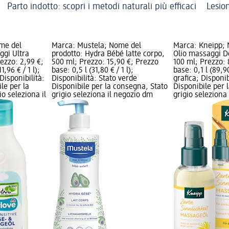
Parto indotto: scopri i metodi naturali più efficaci
Lesio
me del
Marca: Mustela; Nome del
Marca: Kneipp; 
ggi Ultra
prodotto: Hydra Bébé latte corpo,
Olio massaggi De
rezzo: 2,99 €;
500 ml; Prezzo: 15,90 €; Prezzo
100 ml; Prezzo: 
1,96 € / 1 l);
base: 0,5 l (31,80 € / 1 l);
base: 0,1 l (89,90
Disponibilità:
Disponibilità: Stato verde
grafica; Disponib
le per la
Disponibile per la consegna, Stato
Disponibile per 
o seleziona il
grigio seleziona il negozio dm
grigio seleziona