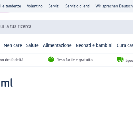
ni e tendenze
Volantino
Servizi
Servizio clienti
Wir sprechen Deutsch
qui la tua ricerca
Men care
Salute
Alimentazione
Neonati e bambini
Cura ca
con dm fedeltà
Reso facile e gratuito
Sped
 ml