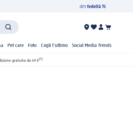
sa
Pet care
Foto
Cogli l'ultimo
Social Media Trends
(1)
izione gratuita da 49 €