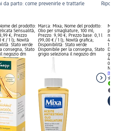
ni da parto: come prevenirle e trattarle
Riposo e recu
Nome del prodotto:
Marca: Mixa; Nome del prodotto:
Marca: NAT
licata Sensualità,
Olio per smagliature, 100 ml;
prodotto: Ol
8,99 €; Prezzo
Prezzo: 9,90 €; Prezzo base: 0,1 l
massaggio D
 € / 1 l); Novità
(99,00 € / 1 l); Novità grafica;
4,69 €; Prez
ilità: Stato verde
Disponibilità: Stato verde
1 l); Disponi
la consegna, Stato
Disponibile per la consegna, Stato
Disponibile
 il negozio dm
grigio seleziona il negozio dm
grigio selez
4,69 €
0,1 l (46,90 €
NATURAVER
massaggio D
Disponib
selezion