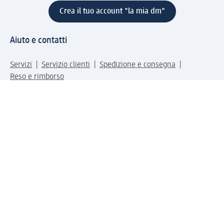
Crea il tuo account "la mia dm"
Aiuto e contatti
Servizi
Servizio clienti
Spedizione e consegna
Reso e rimborso
L'azienda
La nostra azienda
Corporate Responsibility
Lavora con noi
Press e news
Espansione
Un mondo di prodotti
Il mondo dm
Punti vendita
Il nostro Journal
Vivere consapevoli con dm