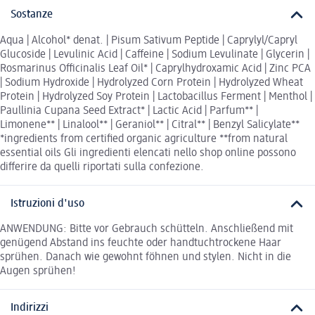
Sostanze
Aqua | Alcohol* denat. | Pisum Sativum Peptide | Caprylyl/Capryl
Glucoside | Levulinic Acid | Caffeine | Sodium Levulinate | Glycerin |
Rosmarinus Officinalis Leaf Oil* | Caprylhydroxamic Acid | Zinc PCA
| Sodium Hydroxide | Hydrolyzed Corn Protein | Hydrolyzed Wheat
Protein | Hydrolyzed Soy Protein | Lactobacillus Ferment | Menthol |
Paullinia Cupana Seed Extract* | Lactic Acid | Parfum** |
Limonene** | Linalool** | Geraniol** | Citral** | Benzyl Salicylate**
*ingredients from certified organic agriculture **from natural
essential oils Gli ingredienti elencati nello shop online possono
differire da quelli riportati sulla confezione.
Istruzioni d'uso
ANWENDUNG: Bitte vor Gebrauch schütteln. Anschließend mit
genügend Abstand ins feuchte oder handtuchtrockene Haar
sprühen. Danach wie gewohnt föhnen und stylen. Nicht in die
Augen sprühen!
Indirizzi