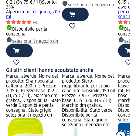
0,2 l (34,75 € / 1 l)
Sconto:
0,15 l (26
seleziona il negozio dm
23%
alverde
S
Alpecin
Tonico Liquido, 200
per cuoi
ml
sensibile
(4)
Disponibile per la
Dispon
consegna
consegn
seleziona il negozio dm
selez
Gli altri clienti hanno acquistato anche
Marca: alverde; Nome del
Marca: alverde; Nome del
Marca: a
prodotto: Shampoo alla
prodotto: Siero
prodotto
caffeina, 200 ml; Prezzo:
riequilibrante per cuoio
leave-in
2,35 €; Prezzo base: 0,2 l
capelluto sensibile, 150 ml;
ml; Prez
(11,75 € / 1 l); Marchio dm
Prezzo: 3,95 €; Prezzo
base: 0,07
grafica; Disponibilità: Stato
base: 0,15 l (26,33 € / 1 l);
Marchio 
verde Disponibile per la
Marchio dm grafica;
Disponibi
consegna, Stato grigio
Disponibilità: Stato verde
Disponibi
seleziona il negozio dm
Disponibile per la
consegna
consegna, Stato grigio
selezion
seleziona il negozio dm