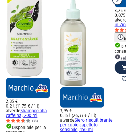
3,25 €
0,075 l (4
alverde
T
in 7in1 
Info
Dispon
consegn
selez
2,35 €
0,2 l (11,75 € / 1 l)
alverde
Shampoo alla
3,95 €
caffeina, 200 ml
0,15 l (26,33 € / 1 l)
alverde
Siero riequilibrante
(33)
per cuoio capelluto
Disponibile per la
sensibile, 150 ml