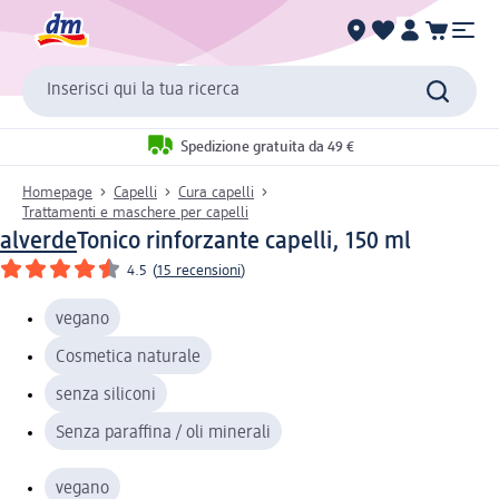
Inserisci qui la tua ricerca
Spedizione gratuita da 49 €
Homepage
Capelli
Cura capelli
Trattamenti e maschere per capelli
alverde
Tonico rinforzante capelli, 150 ml
4.5
(
15 recensioni
)
vegano
Cosmetica naturale
senza siliconi
Senza paraffina / oli minerali
vegano