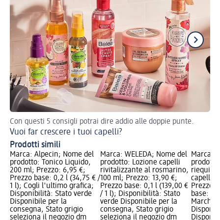
Con questi 5 consigli potrai dire addio alle doppie punte.
Ma
Vuoi far crescere i tuoi capelli?
Prodotti simili
Marca: Alpecin; Nome del
Marca: WELEDA; Nome del
Marca: a
prodotto: Tonico Liquido,
prodotto: Lozione capelli
prodotto
200 ml; Prezzo: 6,95 €;
rivitalizzante al rosmarino,
riequilib
Prezzo base: 0,2 l (34,75 € /
100 ml; Prezzo: 13,90 €;
capelluto
1 l); Cogli l'ultimo grafica;
Prezzo base: 0,1 l (139,00 €
Prezzo: 
Disponibilità: Stato verde
/ 1 l); Disponibilità: Stato
base: 0,15
Disponibile per la
verde Disponibile per la
Marchio 
consegna, Stato grigio
consegna, Stato grigio
Disponibi
seleziona il negozio dm
seleziona il negozio dm
Disponibi