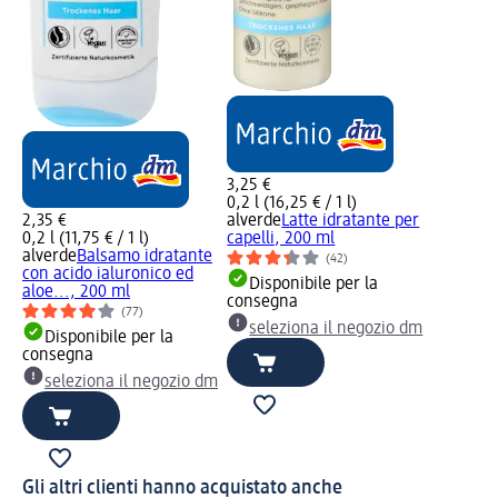
3,25 €
0,2 l (16,25 € / 1 l)
2,35 €
alverde
Latte idratante per
0,2 l (11,75 € / 1 l)
capelli, 200 ml
alverde
Balsamo idratante
(42)
con acido ialuronico ed
Disponibile per la
aloe..., 200 ml
consegna
(77)
seleziona il negozio dm
Disponibile per la
consegna
seleziona il negozio dm
Gli altri clienti hanno acquistato anche