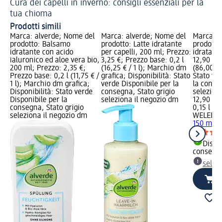
Cura dei capelli in inverno: consigli essenziali per la
tua chioma
Prodotti simili
Marca: alverde; Nome del
Marca: alverde; Nome del
Marca: 
prodotto: Balsamo
prodotto: Latte idratante
prodotto
idratante con acido
per capelli, 200 ml; Prezzo:
idratant
ialuronico ed aloe vera bio,
3,25 €; Prezzo base: 0,2 l
12,90 €; 
200 ml; Prezzo: 2,35 €;
(16,25 € / 1 l); Marchio dm
(86,00 € /
Prezzo base: 0,2 l (11,75 € /
grafica; Disponibilità: Stato
Stato ve
1 l); Marchio dm grafica;
verde Disponibile per la
la conse
Disponibilità: Stato verde
consegna, Stato grigio
selezion
Disponibile per la
seleziona il negozio dm
12,90 €
consegna, Stato grigio
0,15 l (86
seleziona il negozio dm
WELEDA
150 ml
Dispon
consegn
selez