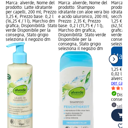
Marca: alverde; Nome del
Marca: alverde; Nome del
Marca: a
prodotto: Latte idratante
prodotto: Shampoo
prodotto
per capelli, 200 ml; Prezzo:
idratante con aloe vera bio
idratante
3,25 €; Prezzo base: 0,2 l
e acido ialuronico, 200 ml;
secchi, 
(16,25 € / 1 l); Marchio dm
Prezzo: 2,35 €; Prezzo
1,25 €; P
grafica; Disponibilità: Stato
base: 0,2 l (11,75 € / 1 l);
(62,50 € 
verde Disponibile per la
Marchio dm grafica;
grafica; 
consegna, Stato grigio
Disponibilità: Stato verde
verde Dis
seleziona il negozio dm
Disponibile per la
consegna
consegna, Stato grigio
selezion
seleziona il negozio dm
1,25 €
0,02 l (62
alverde
M
per capel
Dispon
consegn
selez