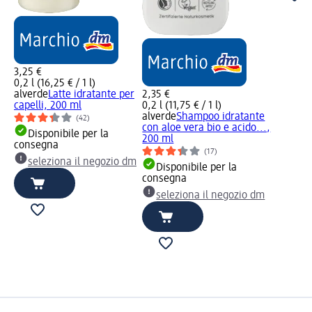
3,25 €
0,2 l (16,25 € / 1 l)
alverde
Latte idratante per
2,35 €
capelli, 200 ml
0,2 l (11,75 € / 1 l)
alverde
Shampoo idratante
(42)
con aloe vera bio e acido...,
Disponibile per la
200 ml
consegna
(17)
seleziona il negozio dm
Disponibile per la
consegna
seleziona il negozio dm