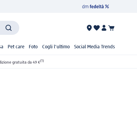
sa
Pet care
Foto
Cogli l'ultimo
Social Media Trends
(1)
izione gratuita da 49 €