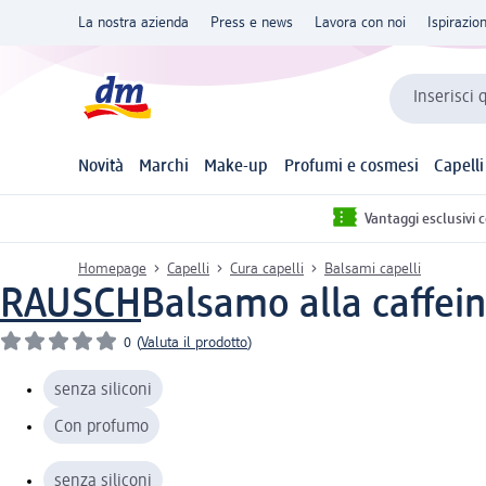
La nostra azienda
Press e news
Lavora con noi
Ispirazio
Inserisci 
Novità
Marchi
Make-up
Profumi e cosmesi
Capelli
Vantaggi esclusivi 
Homepage
Capelli
Cura capelli
Balsami capelli
RAUSCH
Balsamo alla caffein
0
(
Valuta il prodotto
)
senza siliconi
Con profumo
senza siliconi