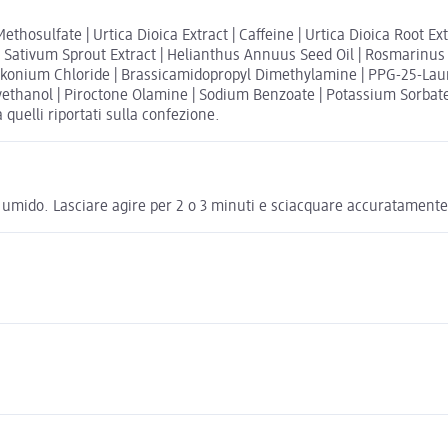
hosulfate | Urtica Dioica Extract | Caffeine | Urtica Dioica Root Ex
Sativum Sprout Extract | Helianthus Annuus Seed Oil | Rosmarinus Of
onium Chloride | Brassicamidopropyl Dimethylamine | PPG-25-Laure
yethanol | Piroctone Olamine | Sodium Benzoate | Potassium Sorbate |
 quelli riportati sulla confezione.
o umido. Lasciare agire per 2 o 3 minuti e sciacquare accuratamente