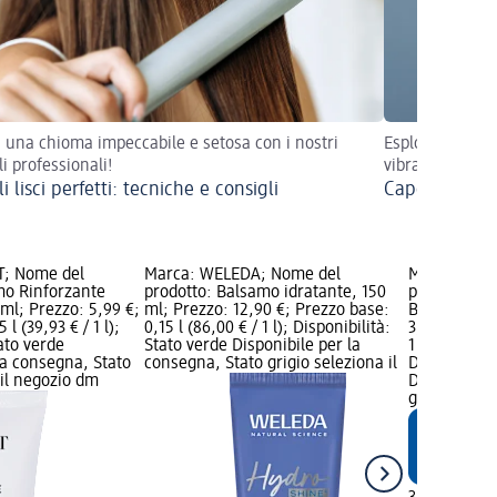
i una chioma impeccabile e setosa con i nostri
Esplora i segre
li professionali!
vibranti e lumi
i lisci perfetti: tecniche e consigli
Capelli rossi
T; Nome del
Marca: WELEDA; Nome del
Marca: Bal
mo Rinforzante
prodotto: Balsamo idratante, 150
prodotto: To
 ml; Prezzo: 5,99 €;
ml; Prezzo: 12,90 €; Prezzo base:
Boost Power
l (39,93 € / 1 l);
0,15 l (86,00 € / 1 l); Disponibilità:
3,65 €; Prez
tato verde
Stato verde Disponibile per la
1 l); Marchi
la consegna, Stato
consegna, Stato grigio seleziona il
Disponibilit
 il negozio dm
Disponibile
grigio selez