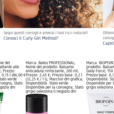
Segui questi consigli e amerai i tuoi ricci naturali!
Ottien
Conosci il Curly Girl Method?
consig
Capell
me del
Marca: Balea PROFESSIONAL;
Marca: BIOPOIN
attante alle
Nome del prodotto: Balsamo
prodotto: Balsa
l; Prezzo:
anticaduta rinforzante, 200 ml;
Daily Force, 150
 0,15 l (86,00 €
Prezzo: 2,45 €; Prezzo base: 0,2 l
Prezzo base: 0,15 
 Stato verde
(12,25 € / 1 l); Marchio dm grafica;
Disponibilità: S
onsegna, Stato
Disponibilità: Stato verde
Disponibile per 
negozio dm
Disponibile per la consegna, Stato
grigio seleziona
grigio seleziona il negozio dm