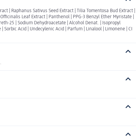
tract | Raphanus Sativus Seed Extract | Tilia Tomentosa Bud Extract |
ficinalis Leaf Extract | Panthenol | PPG-3 Benzyl Ether Myristate |
th-25 | Sodium Dehydroacetate | Alcohol Denat. | Isopropyl
 Sorbic Acid | Undecylenic Acid | Parfum | Linalool | Limonene | CI
.