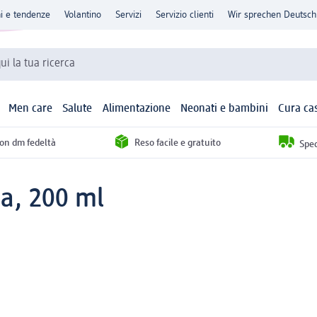
ni e tendenze
Volantino
Servizi
Servizio clienti
Wir sprechen Deutsch
qui la tua ricerca
Men care
Salute
Alimentazione
Neonati e bambini
Cura ca
con dm fedeltà
Reso facile e gratuito
Sped
a, 200 ml