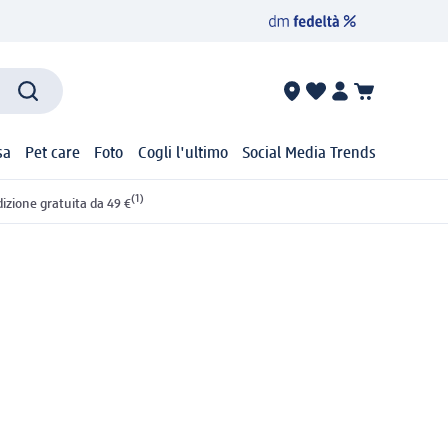
sa
Pet care
Foto
Cogli l'ultimo
Social Media Trends
(1)
izione gratuita da 49 €