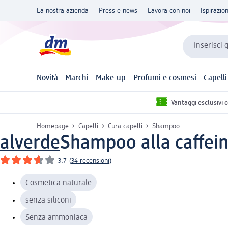
La nostra azienda
Press e news
Lavora con noi
Ispirazio
Inserisci 
Novità
Marchi
Make-up
Profumi e cosmesi
Capelli
Vantaggi esclusivi 
Homepage
Capelli
Cura capelli
Shampoo
alverde
Shampoo alla caffein
3.7
(
34 recensioni
)
Cosmetica naturale
senza siliconi
Senza ammoniaca