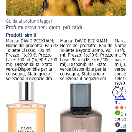
Guida ai profumi leggeri
5 c
Profumi estivi per i giorni più caldi
Sc
Prodotti simili
Marca: DAVID BECKHAM;
Marca: DAVID BECKHAM;
Marca: 
Nome del prodotto: Eau de
Nome del prodotto: Eau de
Nome del
Toilette Classic, 100 ml;
Toilette Beyond Uomo, 90
Parfum I
Prezzo: 16,90 €; Prezzo
ml; Prezzo: 16,90 €; Prezzo
ml; Prez
base: 100 ml (16,90 € / 100
base: 90 ml (18,78 € / 100
base: 50 
ml); Disponibilità: Stato
ml); Disponibilità: Stato
ml); Disp
verde Disponibile per la
verde Disponibile per la
verde Dis
consegna, Stato grigio
consegna, Stato grigio
consegna
seleziona il negozio dm
seleziona il negozio dm
selezion
19,90 €
50 ml (39
DAVID B
Parfum I
ml
Dispon
consegn
selez