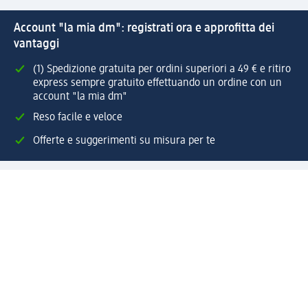
Account "la mia dm": registrati ora e approfitta dei
vantaggi
(1) Spedizione gratuita per ordini superiori a 49 € e ritiro
express sempre gratuito effettuando un ordine con un
account "la mia dm"
Reso facile e veloce
Offerte e suggerimenti su misura per te
Crea il tuo account "la mia dm"
Aiuto e contatti
Servizi
Servizio clienti
Spedizione e consegna
Reso e rimborso