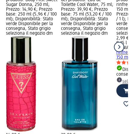
prodotto: Body Mist Sweet
del prodotto: Eau de
prodotto
Sugar Donna, 250 ml;
Toilette Cool Water, 75 ml;
rinfresc
Prezzo: 14,90 €; Prezzo
Prezzo: 39,90 €; Prezzo
150 ml; 
base: 250 ml (5,96 € / 100
base: 75 ml (53,20 € / 100
Prezzo ba
ml); Disponibilità: Stato
ml); Disponibilità: Stato
/ 1 l); Di
verde Disponibile per la
verde Disponibile per la
verde Dis
consegna, Stato grigio
consegna, Stato grigio
consegna
seleziona il negozio dm
seleziona il negozio dm
selezion
2,99 €
0,15 l (19
CLINIAN
rinfresc
150 ml
Dispon
consegn
selez