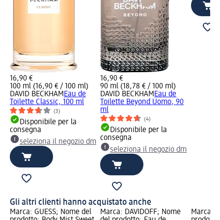
16,90 €
16,90 €
100 ml (16,90 € / 100 ml)
90 ml (18,78 € / 100 ml)
DAVID BECKHAM
Eau de
DAVID BECKHAM
Eau de
Toilette Classic, 100 ml
Toilette Beyond Uomo, 90
ml
(3)
(4)
Disponibile per la
consegna
Disponibile per la
consegna
seleziona il negozio dm
seleziona il negozio dm
Gli altri clienti hanno acquistato anche
Marca: GUESS; Nome del
Marca: DAVIDOFF; Nome
Marca: C