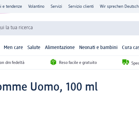
ni e tendenze
Volantino
Servizi
Servizio clienti
Wir sprechen Deutsch
qui la tua ricerca
Men care
Salute
Alimentazione
Neonati e bambini
Cura ca
con dm fedeltà
Reso facile e gratuito
Sped
'Homme Uomo, 100 ml