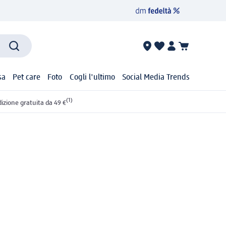
sa
Pet care
Foto
Cogli l'ultimo
Social Media Trends
(1)
izione gratuita da 49 €