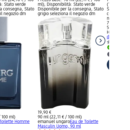
à: Stato verde
ml); Disponibilità: Stato verde
(149,80 € / 
la consegna, Stato
Disponibile per la consegna, Stato
Stato verde 
 il negozio dm
grigio seleziona il negozio dm
consegna, St
negozio dm
74,90 €
50 ml (149,8
Hermès
Eau 
d'Hermès U
Disponib
selezion
19,90 €
/ 100 ml)
90 ml (22,11 € / 100 ml)
Toilette Homme
emanuel ungaro
Eau de Toilette
Masculin Uomo, 90 ml