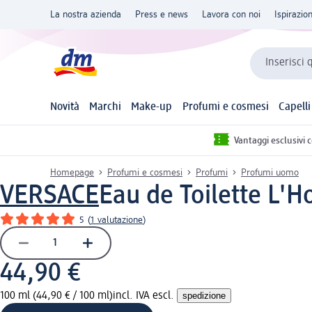
La nostra azienda
Press e news
Lavora con noi
Ispirazio
Inserisci 
Novità
Marchi
Make-up
Profumi e cosmesi
Capelli
Vantaggi esclusivi 
Homepage
Profumi e cosmesi
Profumi
Profumi uomo
VERSACE
Eau de Toilette L
5
(
1 valutazione
)
44,90 €
100 ml (44,90 € / 100 ml)
incl. IVA escl.
spedizione