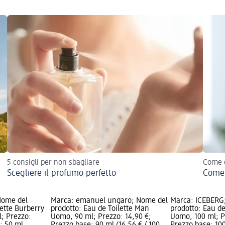
5 consigli per non sbagliare
Come e
Scegliere il profumo perfetto
Come 
Nome del
Marca: emanuel ungaro; Nome del
Marca: ICEBERG
lette Burberry
prodotto: Eau de Toilette Man
prodotto: Eau d
; Prezzo:
Uomo, 90 ml; Prezzo: 14,90 €;
Uomo, 100 ml; P
: 50 ml
Prezzo base: 90 ml (16,56 € / 100
Prezzo base: 100