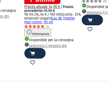
l
(0)
Prezzo attuale:
14,90 €
|
Prezzo
Disponibile p
a consegna
precedente:
19,90 €
seleziona il 
90 ml (16,56 € / 100 ml)
Sconto: 25%
zio dm
emanuel ungaro
Eau de Toilette
Man Uomo, 90 ml
(3)
Informazioni
Disponibile per la consegna
seleziona il negozio dm