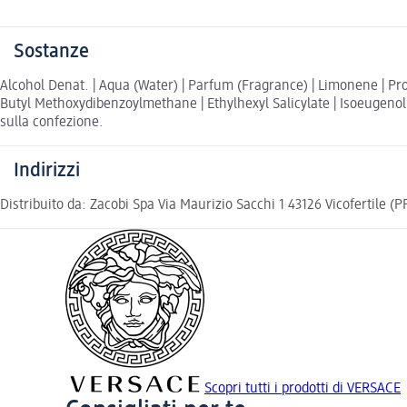
Sostanze
Alcohol Denat. | Aqua (Water) | Parfum (Fragrance) | Limonene | Prop
Butyl Methoxydibenzoylmethane | Ethylhexyl Salicylate | Isoeugenol |
sulla confezione.
Indirizzi
Distribuito da: Zacobi Spa Via Maurizio Sacchi 1 43126 Vicofertile (P
Scopri tutti i prodotti di VERSACE