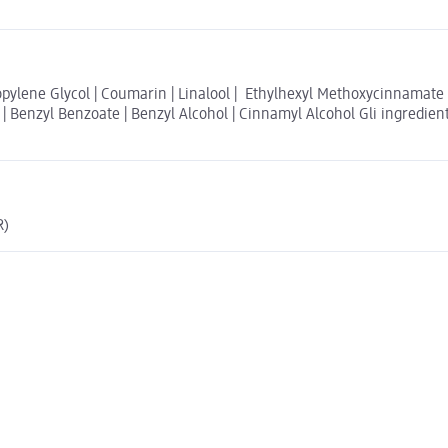
ylene Glycol | Coumarin | Linalool | Ethylhexyl Methoxycinnamate | E
 Benzyl Benzoate | Benzyl Alcohol | Cinnamyl Alcohol Gli ingredienti 
R)