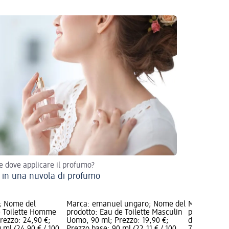
 dove applicare il profumo?
in una nuvola di profumo
; Nome del
Marca: emanuel ungaro; Nome del
Marca: Her
e Toilette Homme
prodotto: Eau de Toilette Masculin
prodotto: Ea
rezzo: 24,90 €;
Uomo, 90 ml; Prezzo: 19,90 €;
d'Hermès U
 ml (24,90 € / 100
Prezzo base: 90 ml (22,11 € / 100
74,90 €; Pr