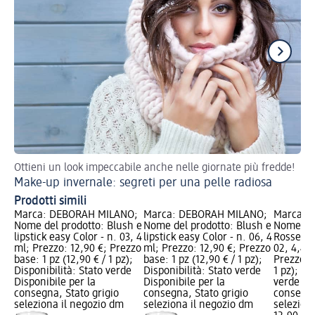
Ottieni un look impeccabile anche nelle giornate più fredde!
Val
Make-up invernale: segreti per una pelle radiosa
Ma
Prodotti simili
Marca: DEBORAH MILANO;
Marca: DEBORAH MILANO;
Marca: 
Nome del prodotto: Blush e
Nome del prodotto: Blush e
Nome del
lipstick easy Color - n. 03, 4
lipstick easy Color - n. 06, 4
Rossetto
ml; Prezzo: 12,90 €; Prezzo
ml; Prezzo: 12,90 €; Prezzo
02, 4,4 g
base: 1 pz (12,90 € / 1 pz);
base: 1 pz (12,90 € / 1 pz);
Prezzo ba
Disponibilità: Stato verde
Disponibilità: Stato verde
1 pz); Di
Disponibile per la
Disponibile per la
verde Dis
consegna, Stato grigio
consegna, Stato grigio
consegna
seleziona il negozio dm
seleziona il negozio dm
selezion