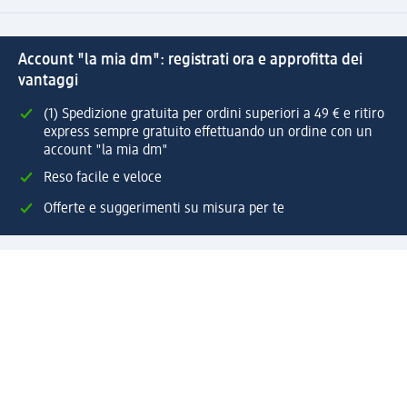
Account "la mia dm": registrati ora e approfitta dei
vantaggi
(1) Spedizione gratuita per ordini superiori a 49 € e ritiro
express sempre gratuito effettuando un ordine con un
account "la mia dm"
Reso facile e veloce
Offerte e suggerimenti su misura per te
Crea il tuo account "la mia dm"
Aiuto e contatti
Servizi
Servizio clienti
Spedizione e consegna
Reso e rimborso