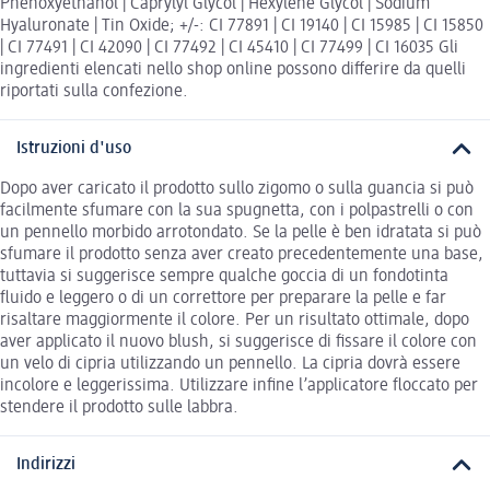
Phenoxyethanol | Caprylyl Glycol | Hexylene Glycol | Sodium
Hyaluronate | Tin Oxide; +/-: CI 77891 | CI 19140 | CI 15985 | CI 15850
| CI 77491 | CI 42090 | CI 77492 | CI 45410 | CI 77499 | CI 16035 Gli
ingredienti elencati nello shop online possono differire da quelli
riportati sulla confezione.
Istruzioni d'uso
Dopo aver caricato il prodotto sullo zigomo o sulla guancia si può
facilmente sfumare con la sua spugnetta, con i polpastrelli o con
un pennello morbido arrotondato. Se la pelle è ben idratata si può
sfumare il prodotto senza aver creato precedentemente una base,
tuttavia si suggerisce sempre qualche goccia di un fondotinta
fluido e leggero o di un correttore per preparare la pelle e far
risaltare maggiormente il colore. Per un risultato ottimale, dopo
aver applicato il nuovo blush, si suggerisce di fissare il colore con
un velo di cipria utilizzando un pennello. La cipria dovrà essere
incolore e leggerissima. Utilizzare infine l’applicatore floccato per
stendere il prodotto sulle labbra.
Indirizzi