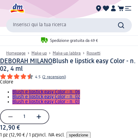
Inserisci qui la tua ricerca
Spedizione gratuita da 49 €
Homepage
Make-up
Make-up labbra
Rossetti
DEBORAH MILANO
Blush e lipstick easy Color - n.
02, 4 ml
4.5
(
2 recensioni
)
Colore
Blush e lipstick easy Color - n. 06
Blush e lipstick easy Color - n. 02
Blush e lipstick easy Color - n. 03
12,90 €
1 pz (12,90 € / 1 pz)
incl. IVA escl.
spedizione