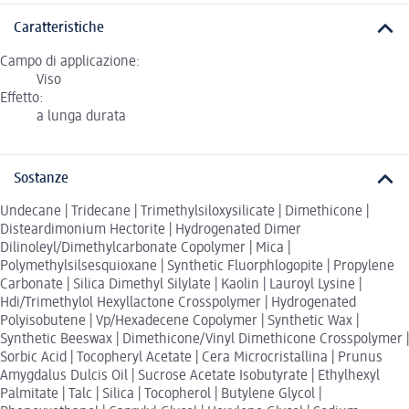
Caratteristiche
Campo di applicazione:
Viso
Effetto:
a lunga durata
Sostanze
Undecane | Tridecane | Trimethylsiloxysilicate | Dimethicone |
Disteardimonium Hectorite | Hydrogenated Dimer
Dilinoleyl/Dimethylcarbonate Copolymer | Mica |
Polymethylsilsesquioxane | Synthetic Fluorphlogopite | Propylene
Carbonate | Silica Dimethyl Silylate | Kaolin | Lauroyl Lysine |
Hdi/Trimethylol Hexyllactone Crosspolymer | Hydrogenated
Polyisobutene | Vp/Hexadecene Copolymer | Synthetic Wax |
Synthetic Beeswax | Dimethicone/Vinyl Dimethicone Crosspolymer |
Sorbic Acid | Tocopheryl Acetate | Cera Microcristallina | Prunus
Amygdalus Dulcis Oil | Sucrose Acetate Isobutyrate | Ethylhexyl
Palmitate | Talc | Silica | Tocopherol | Butylene Glycol |