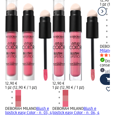
12,90 €
1 pz (12,9
+8
DEBORA
Milano Re
Dispon
consegn
selez
12,90 €
12,90 €
1 pz (12,90 € / 1 pz)
1 pz (12,90 € / 1 pz)
DEBORAH MILANO
Blush e
DEBORAH MILANO
Blush e
lipstick easy Color - n. 03, 4
lipstick easy Color - n. 06, 4