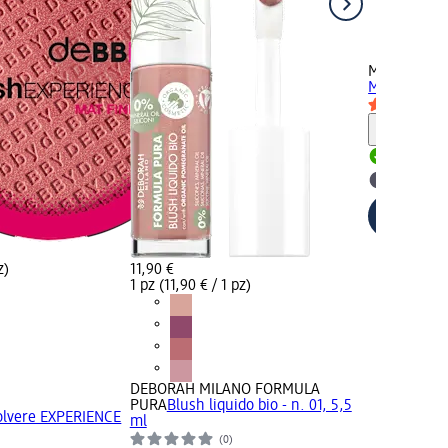
MAX FACTO
Miracle Pure
Informaz
Disponib
selezion
z)
11,90 €
1 pz (11,90 € / 1 pz)
DEBORAH MILANO FORMULA
PURA
Blush liquido bio - n. 01, 5,5
olvere EXPERIENCE
ml
(0)