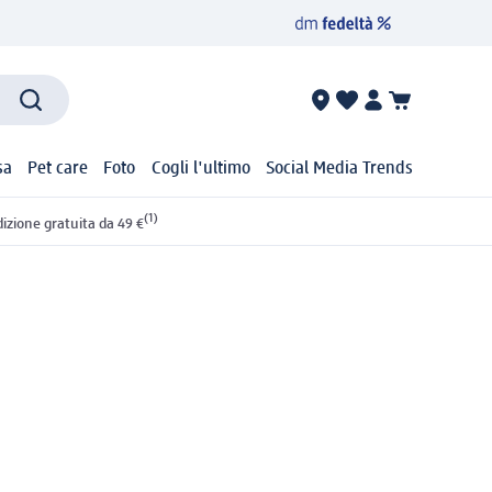
sa
Pet care
Foto
Cogli l'ultimo
Social Media Trends
(1)
izione gratuita da 49 €