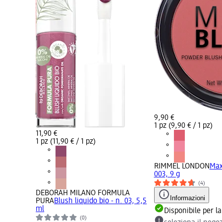
9,90 €
1 pz (9,90 € / 1 pz)
11,90 €
1 pz (11,90 € / 1 pz)
RIMMEL LONDON
Max
003, 9 g
(4)
Blush - n.
DEBORAH MILANO FORMULA
Informazioni
PURA
Blush liquido bio - n. 03, 5,5
ml
Disponibile per l
nsegna
(0)