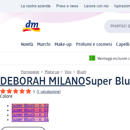
La nostra azienda
Press e news
Lavora con noi
Ispirazio
Inserisci 
Novità
Marchi
Make-up
Profumi e cosmesi
Capelli
Vantaggi esclusivi 
Homepage
Make-up
Viso
Blush
DEBORAH MILANO
Super Blus
5
(
1 valutazione
)
Colore
Super Blush - n. 02
Super Blush - n. 03
Super Blush - n. 01
Super Blush - n. 04