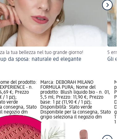
zza la tua bellezza nel tuo grande giorno!
5 errori e 5 sol
up da sposa: naturale ed elegante
Gli errori ma
ome del prodotto:
Marca: DEBORAH MILANO
Marca: MAX
 EXPERIENCE - n.
FORMULA PURA; Nome del
prodotto: B
 4,69 €; Prezzo
prodotto: Blush liquido bio - n. 01,
Pure - n. 03
€ / 1 pz);
5,5 ml; Prezzo: 11,90 €; Prezzo
Prezzo base: 
tato verde
base: 1 pz (11,90 € / 1 pz);
Disponibilit
la consegna, Stato
Disponibilità: Stato verde
Disponibile
 il negozio dm
Disponibile per la consegna, Stato
grigio selez
grigio seleziona il negozio dm
11,90 €
1 pz (11,90 €