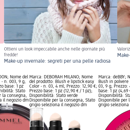
Ottieni un look impeccabile anche nelle giornate più
Valori
fredde!
Make-
Make-up invernale: segreti per una pelle radiosa
DON; Nome del
Marca: DEBORAH MILANO; Nome
Marca: deBBY; N
- n. 003, 9 g;
del prodotto: Blush e lipstick easy
Bush in polvere
zo base: 1 pz
Color - n. 03, 4 ml; Prezzo: 12,90 €;
03, 9 g; Prezzo:
nibilità: Stato
Prezzo base: 1 pz (12,90 € / 1 pz);
base: 1 pz (4,69 
r la consegna,
Disponibilità: Stato verde
Disponibilità: S
na il negozio dm
Disponibile per la consegna, Stato
Disponibile per 
grigio seleziona il negozio dm
grigio seleziona