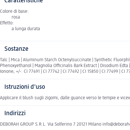
Caratteristiche
Colore di base:
rosa
Effetto:
a lunga durata
Sostanze
Talc | Mica | Aluminum Starch Octenylsuccinate | Synthetic Fluorphlog
Phenoxyethanol | Magnolia Officinalis Bark Extract | Disodium Edta |
Ionone; +/-: CI 77491 | CI 77742 | CI 77492 | CI 15850 | CI 77499 | CI 
Istruzioni d'uso
Applicare il blush sugli zigomi, dalle guance verso le tempie e vice
Indirizzi
DEBORAH GROUP S.R.L. Via Solferino 7 20121 Milano info@debora