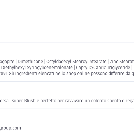
opite | Dimethicone | Octyldodecyl Stearoyl Stearate | Zinc Stearate 
 Diethylhexyl Syringylidenemalonate | Caprylic/Capric Triglyceride |
77891 Gli ingredienti elencati nello shop online possono differire da q
versa. Super Blush è perfetto per ravvivare un colorito spento e rega
hgroup.com