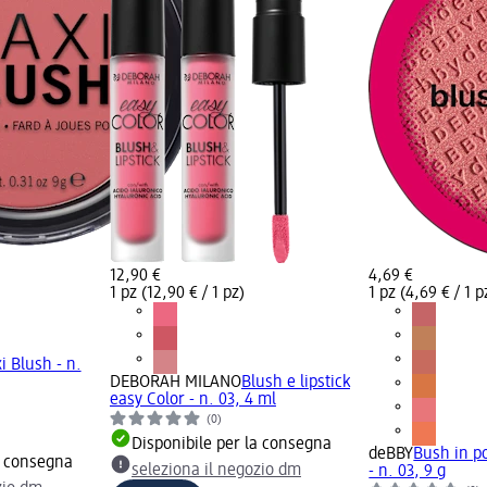
12,90 €
4,69 €
1 pz (12,90 € / 1 pz)
1 pz (4,69 € / 1 p
i Blush - n.
DEBORAH MILANO
Blush e lipstick
easy Color - n. 03, 4 ml
(0)
Disponibile per la consegna
deBBY
Bush in p
a consegna
seleziona il negozio dm
- n. 03, 9 g