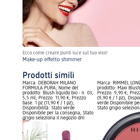
Ecco come creare punti luce sul tuo viso!
Make-up effetto shimmer
Prodotti simili
O; Nome
Marca: DEBORAH MILANO
Marca: RIMMEL LON
 - n. 04, 1
FORMULA PURA; Nome del
prodotto: Maxi Blush 
o base: 1
prodotto: Blush liquido bio - n. 03,
Prezzo: 9,90 €; Prez
bilità:
5,5 ml; Prezzo: 11,90 €; Prezzo
(9,90 € / 1 pz); Dispo
er la
base: 1 pz (11,90 € / 1 pz);
verde Disponibile pe
leziona il
Disponibilità: Stato verde
Stato grigio selezio
Disponibile per la consegna, Stato
grigio seleziona il negozio dm