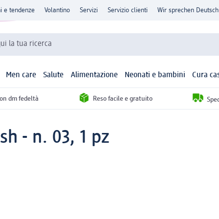
ni e tendenze
Volantino
Servizi
Servizio clienti
Wir sprechen Deutsch
qui la tua ricerca
Men care
Salute
Alimentazione
Neonati e bambini
Cura ca
con dm fedeltà
Reso facile e gratuito
Sped
h - n. 03, 1 pz