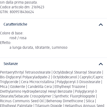
sin dalla prima passata.
Codice articolo dm: 2169623
GTIN: 8009518436624
Caratteristiche
Colore di base:
rosé / rosa
Effetto:
a lunga durata, Idratante, Luminoso
Sostanze
Pentaerythrityl Tetraisostearate | Octyldodecyl Stearoyl Stearate |
Bis-Diglyceryl Polyacyladipate-2 | Octyldodecanol | Caprylic/Capric
Triglyceride | Cera Microcristallina | Polyglyceryl-3 Diisostearate |
Mica | Ozokerite | Candelilla Cera | Ethylhexyl Triazone |
Diethylamino Hydroxybenzoyl Hexyl Benzoate | Polyglyceryl-3
Stearate/Sebacate Crosspolymer | Synthetic Fluorphlogopite |
Ricinus Communis Seed Oil | Behenoxy Dimethicone | Silica |
Ethylhexyl Palmitate | Titanium Dioxide | Helianthus Annuus Seed