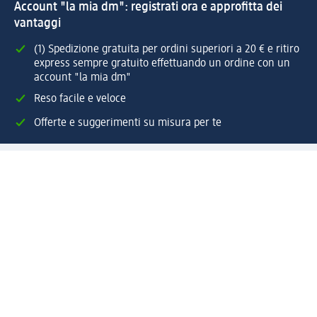
Account "la mia dm": registrati ora e approfitta dei
vantaggi
(1) Spedizione gratuita per ordini superiori a 20 € e ritiro
express sempre gratuito effettuando un ordine con un
account "la mia dm"
Reso facile e veloce
Offerte e suggerimenti su misura per te
Crea il tuo account "la mia dm"
Aiuto e contatti
Servizi
Servizio clienti
Spedizione e consegna
Reso e rimborso
L'azienda