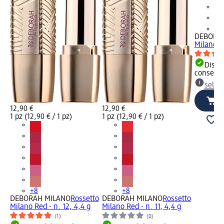
+8
DEBORA
Milano Re
Dispon
consegn
selez
12,90 €
12,90 €
1 pz (12,90 € / 1 pz)
1 pz (12,90 € / 1 pz)
+8
+8
DEBORAH MILANO
Rossetto
DEBORAH MILANO
Rossetto
Milano Red - n. 12, 4,4 g
Milano Red - n. 11, 4,4 g
(1)
(0)