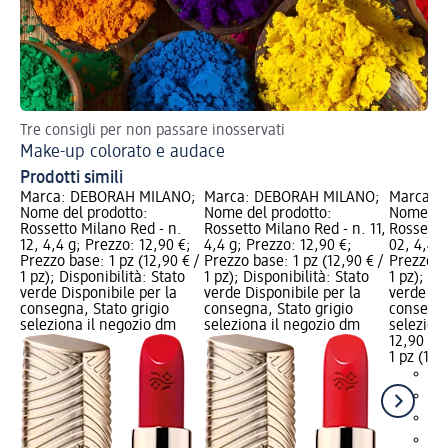
Tre consigli per non passare inosservati
Tr
Make-up colorato e audace
Tr
Prodotti simili
Marca: DEBORAH MILANO;
Marca: DEBORAH MILANO;
Marca: 
Nome del prodotto:
Nome del prodotto:
Nome del
Rossetto Milano Red - n.
Rossetto Milano Red - n. 11,
Rossetto
12, 4,4 g; Prezzo: 12,90 €;
4,4 g; Prezzo: 12,90 €;
02, 4,4 g
Prezzo base: 1 pz (12,90 € /
Prezzo base: 1 pz (12,90 € /
Prezzo ba
1 pz); Disponibilità: Stato
1 pz); Disponibilità: Stato
1 pz); Di
verde Disponibile per la
verde Disponibile per la
verde Dis
consegna, Stato grigio
consegna, Stato grigio
consegna
seleziona il negozio dm
seleziona il negozio dm
selezion
12,90 €
1 pz (12,9