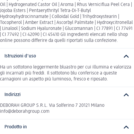
Oil | Hydrogenated Castor Oil | Aroma | Rhus Verniciflua Peel Cera |
Jojoba Esters | Pentaerythrityl Tetra-Di-T-Butyl
Hydroxyhydrocinnamate | Colloidal Gold | Trihydroxystearin |
Tocopherol | Amber Extract | Ascorbyl Palmitate | Hydroxycitronellal
| Linalool | Sodium Hyaluronate | Glucomannan | CI 77891 | CI 77491
| CI 77492 | CI 42090 | CI 45410 Gli ingredienti elencati nello shop
online possono differire da quelli riportati sulla confezione.
Istruzioni d'uso
Ha un sottotono leggermente bluastro per cui illumina e valorizza
gli incarnati più freddi. Il sottotono blu conferisce a queste
carnagioni un aspetto più luminoso, fresco e riposato.
Indirizzi
DEBORAH GROUP S.R.L. Via Solferino 7 20121 Milano
info@deborahgroup.com
Prodotto in