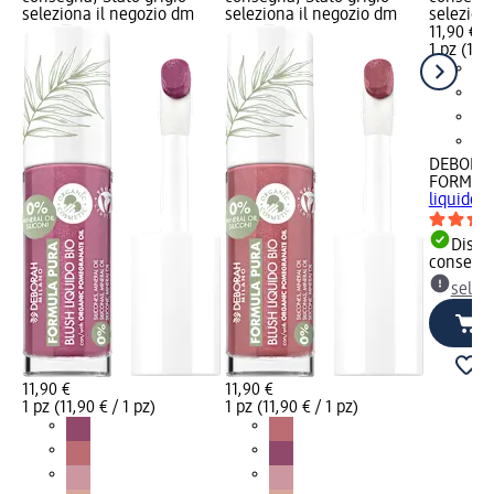
seleziona il negozio dm
seleziona il negozio dm
selezion
11,90 €
1 pz (11,9
DEBORA
FORMUL
liquido b
Dispon
consegn
selez
11,90 €
11,90 €
1 pz (11,90 € / 1 pz)
1 pz (11,90 € / 1 pz)