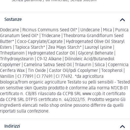
Sostanze
Dodecane | Ricinus Communis Seed Oil* | Undecane | Mica | Punica
Granatum Seed Oil* | Tridecane | Theobroma Grandiflorum Seed
Butter* | Coco-Caprylate/Caprate | Hydrogenated Olive Oil Stearyl
Esters | Tapioca Starch* | Zea Mays Starch* | Lauroyl Lysine |
Triheptanoin | Hydrogenated Castor Oil | Glyceryl Behenate |
Trihydroxystearin | C9-12 Alkane | Dilinoleic Acid/Butanediol
Copolymer | Camelina Sativa Seed Oil | Trilaurin | Silica | Copernicia
Cerifera Wax | Tin Oxide | Castor Oil/Ipdi Copolymer | Tocopherol |
Vanillin | CI 77891 | CI 77491 | CI 77492. *da agricoltura
biologica/from organic agriculture Testato su pelli sensibili - Tested
on sensitive skin Questo prodotto è conforme alla norma NT/CB-01
certificato n. CB/85 rilasciato da CCPB SRL www.ccpb.it certificato
da CCPB SRL DTP15 certificato n. 44/2022/15. Prodotto vegano Gli
ingredienti elencati nello shop online possono differire da quelli
riportati sulla confezione.
Indirizzi