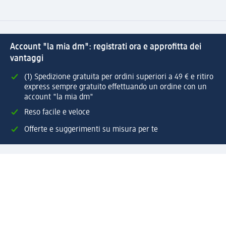
Account "la mia dm": registrati ora e approfitta dei
vantaggi
(1) Spedizione gratuita per ordini superiori a 49 € e ritiro
express sempre gratuito effettuando un ordine con un
account "la mia dm"
Reso facile e veloce
Offerte e suggerimenti su misura per te
Crea il tuo account "la mia dm"
Aiuto e contatti
Servizi
Servizio clienti
Spedizione e consegna