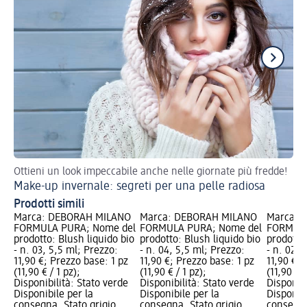
Ottieni un look impeccabile anche nelle giornate più fredde!
Ecc
Make-up invernale: segreti per una pelle radiosa
Ma
Prodotti simili
Marca: DEBORAH MILANO
Marca: DEBORAH MILANO
Marca: 
FORMULA PURA; Nome del
FORMULA PURA; Nome del
FORMULA
prodotto: Blush liquido bio
prodotto: Blush liquido bio
prodotto:
- n. 03, 5,5 ml; Prezzo:
- n. 04, 5,5 ml; Prezzo:
- n. 02, 
11,90 €; Prezzo base: 1 pz
11,90 €; Prezzo base: 1 pz
11,90 €; 
(11,90 € / 1 pz);
(11,90 € / 1 pz);
(11,90 € /
Disponibilità: Stato verde
Disponibilità: Stato verde
Disponibi
Disponibile per la
Disponibile per la
Disponibi
consegna, Stato grigio
consegna, Stato grigio
consegna