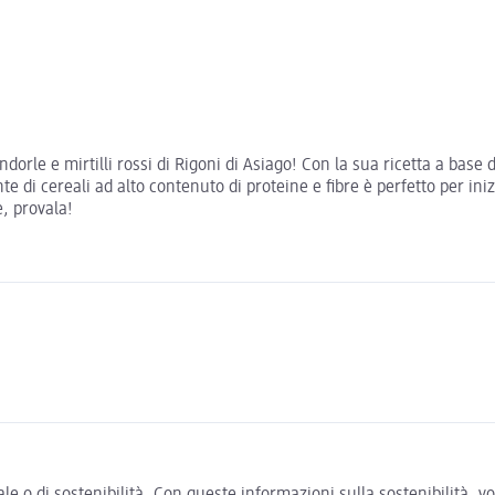
rle e mirtilli rossi di Rigoni di Asiago! Con la sua ricetta a base di
 di cereali ad alto contenuto di proteine e fibre è perfetto per inizi
e, provala!
e o di sostenibilità. Con queste informazioni sulla sostenibilità, 