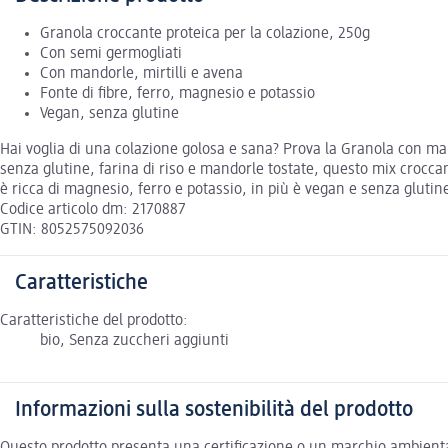
Granola croccante proteica per la colazione, 250g
Con semi germogliati
Con mandorle, mirtilli e avena
Fonte di fibre, ferro, magnesio e potassio
Vegan, senza glutine
Hai voglia di una colazione golosa e sana? Prova la Granola con mando
senza glutine, farina di riso e mandorle tostate, questo mix croccante
è ricca di magnesio, ferro e potassio, in più è vegan e senza glutin
Codice articolo dm: 2170887
GTIN: 8052575092036
Caratteristiche
Caratteristiche del prodotto:
bio, Senza zuccheri aggiunti
Informazioni sulla sostenibilità del prodotto
Questo prodotto presenta una certificazione o un marchio ambiental