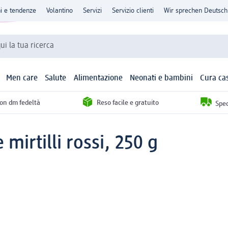
ni e tendenze
Volantino
Servizi
Servizio clienti
Wir sprechen Deutsch
qui la tua ricerca
Men care
Salute
Alimentazione
Neonati e bambini
Cura ca
con dm fedeltà
Reso facile e gratuito
Sped
irtilli rossi, 250 g