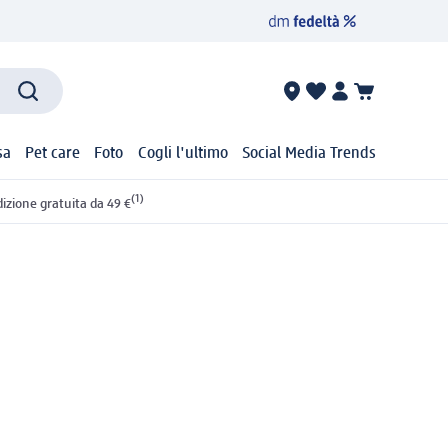
sa
Pet care
Foto
Cogli l'ultimo
Social Media Trends
(1)
izione gratuita da 49 €