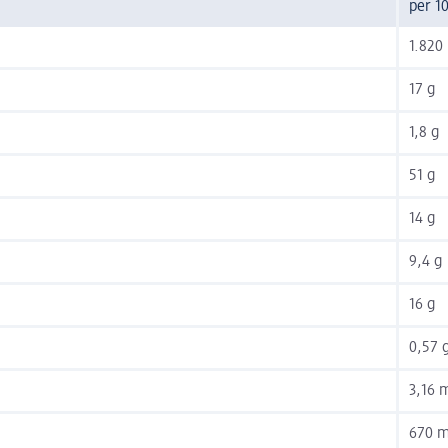
per 1
1.820 
17 g
1,8 g
51 g
14 g
9,4 g
16 g
0,57 
3,16 
670 