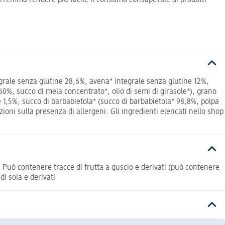
ale senza glutine 28,6%, avena* integrale senza glutine 12%,
si* 60%, succo di mela concentrato*, olio di semi di girasole*), grano
e 1,5%, succo di barbabietola* (succo di barbabietola* 98,8%, polpa
zioni sulla presenza di allergeni. Gli ingredienti elencati nello shop
 Può contenere tracce di frutta a guscio e derivati (può contenere
i soia e derivati