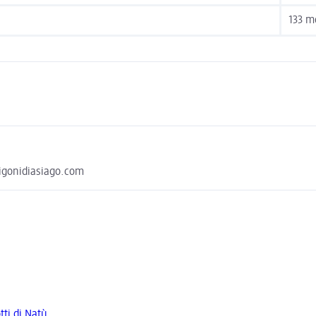
133 m
@rigonidiasiago.com
tti di Natù