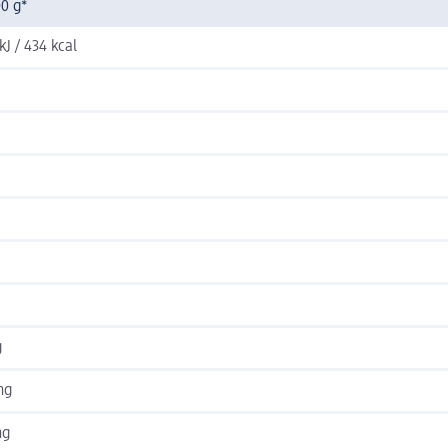
00 g*
kJ / 434 kcal
g
mg
mg