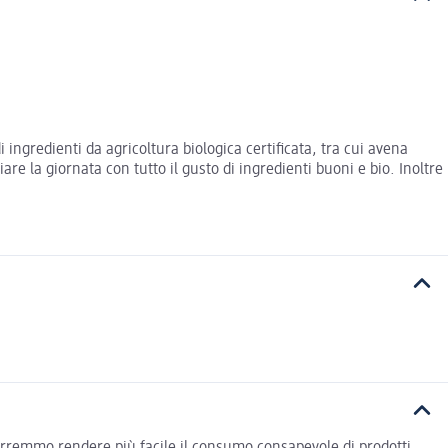
 ingredienti da agricoltura biologica certificata, tra cui avena
are la giornata con tutto il gusto di ingredienti buoni e bio. Inoltre
vorremmo rendere più facile il consumo consapevole di prodotti