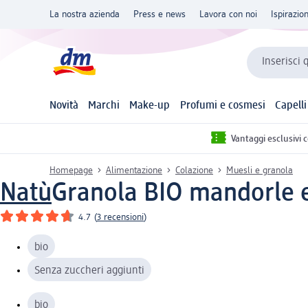
La nostra azienda
Press e news
Lavora con noi
Ispirazio
Inserisci 
Novità
Marchi
Make-up
Profumi e cosmesi
Capelli
Vantaggi esclusivi 
Homepage
Alimentazione
Colazione
Muesli e granola
Natù
Granola BIO mandorle e m
4.7
(
3 recensioni
)
bio
Senza zuccheri aggiunti
bio