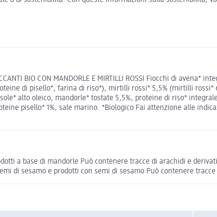
CANTI BIO CON MANDORLE E MIRTILLI ROSSI Fiocchi di avena* integr
oteine di pisello*, farina di riso*), mirtilli rossi* 5,5% (mirtilli ros
sole* alto oleico, mandorle* tostate 5,5%, proteine di riso* integral
teine pisello* 1%, sale marino. *Biologico Fai attenzione alle indica
otti a base di mandorle Può contenere tracce di arachidi e derivati
semi di sesamo e prodotti con semi di sesamo Può contenere tracce d