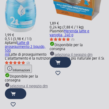
1,89 €
0,24 kg (7,88 € / 1 kg)
Plasmon
Merenda latte e
1,99 €
vaniglia, 240 g
0,5 l (3,98 € / 1 l)
(1)
Aptamil
Latte di
Disponibile per la
proseguimento 2 liquido,
consegna
500
ml
Latte di proseguimento
seleziona il negozio dm
L'allattamento è la nutrizione migliore e più naturale per il Su
(2)
Informazioni
Disponibile per la
consegna
seleziona il negozio dm