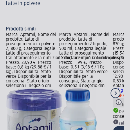
Latte in polvere
Ass
og
Ki
Prodotti simili
Marca: Aptamil; Nome del
Marca: Aptamil; Nome del
Marca: A
prodotto: Latte di
prodotto: Latte di
prodotto:
proseguimento in polvere
proseguimento 2 liquido,
830 g; Pr
2, 800 g; Categoria legale:
500 ml; Categoria legale:
Prezzo b
Latte di proseguimento
Latte di proseguimento
(15,54 € /
L'allattamento è la nutrizione migliore e più naturale per il Suo
L'allattamento è la nutrizione miglio
Disponibi
Prezzo: 23,90 €; Prezzo
Prezzo: 1,99 €; Prezzo
Disponibi
base: 0,8 kg (29,88 € / 1
base: 0,5 l (3,98 € / 1 l);
consegna
kg); Disponibilità: Stato
Disponibilità: Stato verde
selezion
verde Disponibile per la
Disponibile per la
12,90 €
consegna, Stato grigio
consegna, Stato grigio
0,83 kg (
seleziona il negozio dm
seleziona il negozio dm
Aptamil
L
830 g
Info
Dispon
consegn
selez