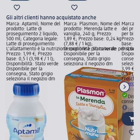
Gli altri clienti hanno acquistato anche
Marca: Aptamil; Nome del
Marca: Plasmon; Nome del
Marca: 
prodotto: Latte di
prodotto: Merenda latte e
del prod
proseguimento 2 liquido,
vaniglia, 240 g; Prezzo:
per bibe
500 ml; Categoria legale:
1,89 €; Prezzo base: 0,24 kg
Prezzo: 
Latte di proseguimento
(7,88 € / 1 kg);
base: 0,5 
L'allattamento è la nutrizione migliore e più naturale per il Suo
Disponibilità: Stato verde
Disponibi
Prezzo: 1,99 €; Prezzo
Disponibile per la
Disponibi
base: 0,5 l (3,98 € / 1 l);
consegna, Stato grigio
consegna
Disponibilità: Stato verde
seleziona il negozio dm
selezion
Disponibile per la
3,99 €
consegna, Stato grigio
0,5 l (7,9
seleziona il negozio dm
Frosch b
biberon,
Dispon
consegn
selez