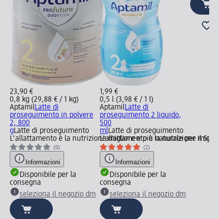
23,90 €
1,99 €
0,8 kg (29,88 € / 1 kg)
0,5 l (3,98 € / 1 l)
Aptamil
Latte di
Aptamil
Latte di
proseguimento in polvere
proseguimento 2 liquido,
2, 800
500
g
Latte di proseguimento
ml
Latte di proseguimento
L'allattamento è la nutrizione migliore e più naturale per il Su
L'allattamento è la nutrizione migli
(0)
(2)
Informazioni
Informazioni
Disponibile per la
Disponibile per la
consegna
consegna
seleziona il negozio dm
seleziona il negozio dm