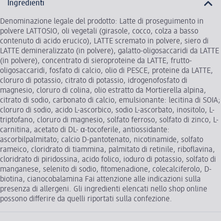
Ingredienti
Denominazione legale del prodotto: Latte di proseguimento in
polvere LATTOSIO, oli vegetali (girasole, cocco, colza a basso
contenuto di acido erucico), LATTE scremato in polvere, siero di
LATTE demineralizzato (in polvere), galatto-oligosaccaridi da LATTE
(in polvere), concentrato di sieroproteine da LATTE, frutto-
oligosaccaridi, fosfato di calcio, olio di PESCE, proteine da LATTE,
cloruro di potassio, citrato di potassio, idrogenofosfato di
magnesio, cloruro di colina, olio estratto da Mortierella alpina,
citrato di sodio, carbonato di calcio, emulsionante: lecitina di SOIA;
cloruro di sodio, acido L-ascorbico, sodio L-ascorbato, inositolo, L-
triptofano, cloruro di magnesio, solfato ferroso, solfato di zinco, L-
carnitina, acetato di DL- α-tocoferile, antiossidante:
ascorbilpalmitato; calcio D-pantotenato, nicotinamide, solfato
rameico, cloridrato di tiammina, palmitato di retinile, riboflavina,
cloridrato di piridossina, acido folico, ioduro di potassio, solfato di
manganese, selenito di sodio, fitomenadione, colecalciferolo, D-
biotina, cianocobalamina Fai attenzione alle indicazioni sulla
presenza di allergeni. Gli ingredienti elencati nello shop online
possono differire da quelli riportati sulla confezione.