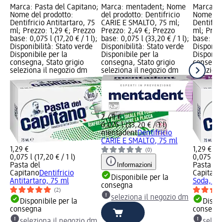
Marca: Pasta del Capitano;
Marca: mentadent; Nome
Marca: P
Nome del prodotto:
del prodotto: Dentifricio
Nome del
Dentifricio Antitartaro, 75
CARIE E SMALTO, 75 ml;
Dentifri
ml; Prezzo: 1,29 €; Prezzo
Prezzo: 2,49 €; Prezzo
ml; Prez
base: 0,075 l (17,20 € / 1 l);
base: 0,075 l (33,20 € / 1 l);
base: 0,07
Disponibilità: Stato verde
Disponibilità: Stato verde
Disponibi
Disponibile per la
Disponibile per la
Disponibi
consegna, Stato grigio
consegna, Stato grigio
consegna
seleziona il negozio dm
seleziona il negozio dm
selezion
2,49 €
0,075 l (33,20 € / 1 l)
mentadent
Dentifricio
CARIE E SMALTO, 75 ml
1,29 €
1,29 €
(0)
0,075 l (17,20 € / 1 l)
0,075 l (1
Informazioni
Pasta del
Pasta de
Capitano
Dentifricio
Capitano
Disponibile per la
Antitartaro, 75 ml
Soda, 75
consegna
(2)
seleziona il negozio dm
Disponibile per la
Dispon
consegna
consegn
seleziona il negozio dm
selez