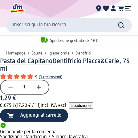
Inserisci qui la tua ricerca
Spedizione gratuita da 49 €
Homepage
Salute
Igiene orale
Dentifrici
Pasta del Capitano
Dentifricio Placca&Carie, 75
ml
5
(
3 recensioni
)
1,29 €
0,075 l (17,20 € / 1 l)
incl. IVA escl.
spedizione
Aggiungi al carrello
Disponibile per la consegna
Spedizione standard in 2-5 giorni lavorativi