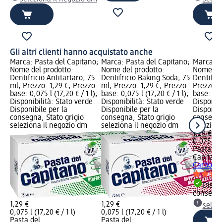
Gli altri clienti hanno acquistato anche
Marca: Pasta del Capitano;
Marca: Pasta del Capitano;
Marca: P
Nome del prodotto:
Nome del prodotto:
Nome del
Dentifricio Antitartaro, 75
Dentifricio Baking Soda, 75
Dentifri
ml; Prezzo: 1,29 €; Prezzo
ml; Prezzo: 1,29 €; Prezzo
Prezzo: 
base: 0,075 l (17,20 € / 1 l);
base: 0,075 l (17,20 € / 1 l);
base: 0,07
Disponibilità: Stato verde
Disponibilità: Stato verde
Disponibi
Disponibile per la
Disponibile per la
Disponibi
consegna, Stato grigio
consegna, Stato grigio
consegna
seleziona il negozio dm
seleziona il negozio dm
selezion
1,29 €
0,075 l (1
Pasta de
Capitano
Carbone,
Dispon
consegn
1,29 €
1,29 €
selez
0,075 l (17,20 € / 1 l)
0,075 l (17,20 € / 1 l)
Pasta del
Pasta del