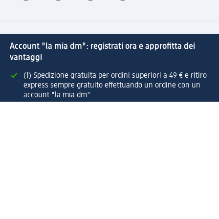
Account "la mia dm": registrati ora e approfitta dei
vantaggi
(1) Spedizione gratuita per ordini superiori a 49 € e ritiro
express sempre gratuito effettuando un ordine con un
account "la mia dm"
Reso facile e veloce
Offerte e suggerimenti su misura per te
Crea il tuo account "la mia dm"
Aiuto e contatti
Servizi
Servizio clienti
Spedizione e consegna