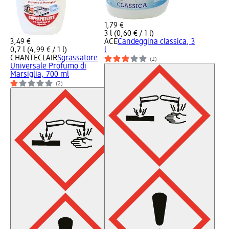
1,79 €
3 l (0,60 € / 1 l)
3,49 €
ACE
Candeggina classica, 3
0,7 l (4,99 € / 1 l)
l
CHANTECLAIR
Sgrassatore
(2)
Universale Profumo di
Marsiglia, 700 ml
(2)