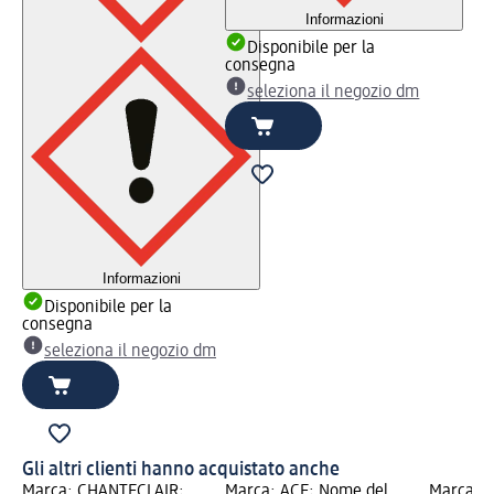
Informazioni
Disponibile per la
consegna
seleziona il negozio dm
Informazioni
Disponibile per la
consegna
seleziona il negozio dm
Gli altri clienti hanno acquistato anche
Marca: CHANTECLAIR;
Marca: ACE; Nome del
Marca: V