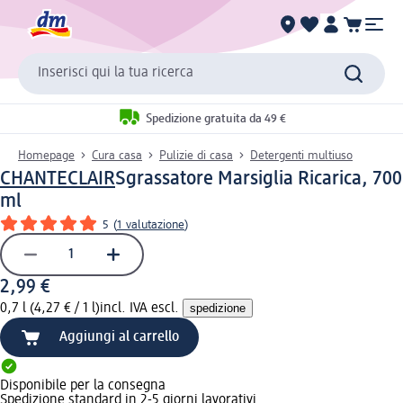
Inserisci qui la tua ricerca
Spedizione gratuita da 49 €
Homepage
Cura casa
Pulizie di casa
Detergenti multiuso
CHANTECLAIR
Sgrassatore Marsiglia Ricarica, 700
ml
5
(
1 valutazione
)
2,99 €
0,7 l (4,27 € / 1 l)
incl. IVA escl.
spedizione
Aggiungi al carrello
Disponibile per la consegna
Spedizione standard in 2-5 giorni lavorativi