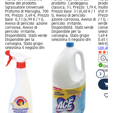
Nome del prodotto:
prodotto: Candeggina
prodotto:
Sgrassatore Universale
classica, 3 l; Prezzo: 1,79 €;
multius
Profumo di Marsiglia, 700
Prezzo base: 3 l (0,60 € / 1
650 ml; P
ml; Prezzo: 3,49 €; Prezzo
l); Avviso di pericolo:
Prezzo ba
base: 0,7 l (4,99 € / 1 l);
azione corrosiva, Avviso di
/ 1 l); Di
Avviso di pericolo: azione
pericolo: irritante;
verde Dis
corrosiva, Avviso di
Disponibilità: Stato verde
consegna
pericolo: irritante;
Disponibile per la
selezion
Disponibilità: Stato verde
consegna, Stato grigio
1,49 €
Disponibile per la
seleziona il negozio dm
0,65 l (2,
consegna, Stato grigio
Vetril
Spr
seleziona il negozio dm
con amm
Info
Dispon
consegn
selez