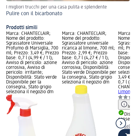
I migliori trucchi per una casa pulita e splendente
Gui
Pulire con il bicarbonato
Co
Prodotti simili
Marca: CHANTECLAIR;
Marca: CHANTECLAIR;
Marca: 
Nome del prodotto:
Nome del prodotto:
Nome del
Sgrassatore Universale
Sgrassatore universale
Sgrassat
Profumo di Marsiglia, 700
ricarica al limone, 700 ml;
ml; Prez
ml; Prezzo: 3,49 €; Prezzo
Prezzo: 2,99 €; Prezzo
base: 0,7 
base: 0,7 l (4,99 € / 1 l);
base: 0,7 l (4,27 € / 1 l);
Disponibi
Avviso di pericolo: azione
Avviso di pericolo: azione
Disponibi
corrosiva, Avviso di
corrosiva; Disponibilità:
consegna
pericolo: irritante;
Stato verde Disponibile per
selezion
Disponibilità: Stato verde
la consegna, Stato grigio
3,49 €
Disponibile per la
seleziona il negozio dm
0,7 l (4,9
consegna, Stato grigio
CHANTEC
seleziona il negozio dm
Limone, 
Info
Dispon
consegn
selez