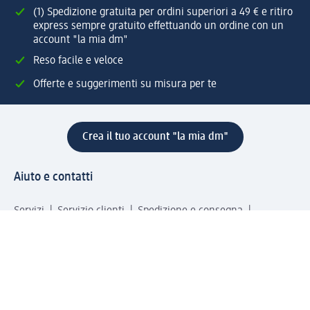
(1) Spedizione gratuita per ordini superiori a 49 € e ritiro
express sempre gratuito effettuando un ordine con un
account "la mia dm"
Reso facile e veloce
Offerte e suggerimenti su misura per te
Crea il tuo account "la mia dm"
Aiuto e contatti
Servizi
Servizio clienti
Spedizione e consegna
Reso e rimborso
L'azienda
La nostra azienda
Corporate Responsibility