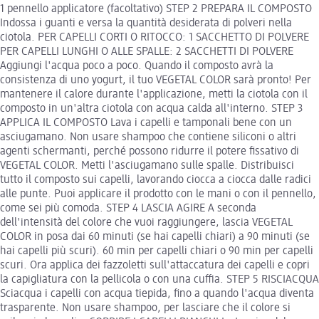
1 pennello applicatore (facoltativo) STEP 2 PREPARA IL COMPOSTO
Indossa i guanti e versa la quantità desiderata di polveri nella
ciotola. PER CAPELLI CORTI O RITOCCO: 1 SACCHETTO DI POLVERE
PER CAPELLI LUNGHI O ALLE SPALLE: 2 SACCHETTI DI POLVERE
Aggiungi l'acqua poco a poco. Quando il composto avrà la
consistenza di uno yogurt, il tuo VEGETAL COLOR sarà pronto! Per
mantenere il calore durante l'applicazione, metti la ciotola con il
composto in un'altra ciotola con acqua calda all'interno. STEP 3
APPLICA IL COMPOSTO Lava i capelli e tamponali bene con un
asciugamano. Non usare shampoo che contiene siliconi o altri
agenti schermanti, perché possono ridurre il potere fissativo di
VEGETAL COLOR. Metti l'asciugamano sulle spalle. Distribuisci
tutto il composto sui capelli, lavorando ciocca a ciocca dalle radici
alle punte. Puoi applicare il prodotto con le mani o con il pennello,
come sei più comoda. STEP 4 LASCIA AGIRE A seconda
dell'intensità del colore che vuoi raggiungere, lascia VEGETAL
COLOR in posa dai 60 minuti (se hai capelli chiari) a 90 minuti (se
hai capelli più scuri). 60 min per capelli chiari o 90 min per capelli
scuri. Ora applica dei fazzoletti sull'attaccatura dei capelli e copri
la capigliatura con la pellicola o con una cuffia. STEP 5 RISCIACQUA
Sciacqua i capelli con acqua tiepida, fino a quando l'acqua diventa
trasparente. Non usare shampoo, per lasciare che il colore si