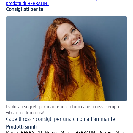
prodotti di HERBATINT
Consigliati per te
Esplora i segreti per mantenere i tuoi capelli rossi sempre
vibranti e luminosi!
Capelli rossi: consigli per una chioma fiammante
Prodotti simili
Marca: HERBATINT; Nome
Marca: HERBATINT; Nome
Marca: 