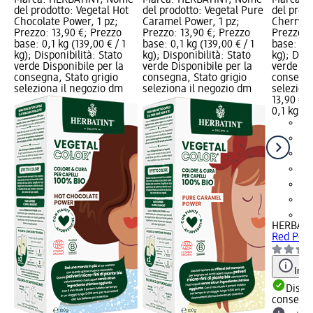
del prodotto: Vegetal Hot
del prodotto: Vegetal Pure
del prodo
Chocolate Power, 1 pz;
Caramel Power, 1 pz;
Cherry R
Prezzo: 13,90 €; Prezzo
Prezzo: 13,90 €; Prezzo
Prezzo: 
base: 0,1 kg (139,00 € / 1
base: 0,1 kg (139,00 € / 1
base: 0,1
kg); Disponibilità: Stato
kg); Disponibilità: Stato
kg); Disp
verde Disponibile per la
verde Disponibile per la
verde Dis
consegna, Stato grigio
consegna, Stato grigio
consegna
seleziona il negozio dm
seleziona il negozio dm
selezion
13,90 €
0,1 kg (1
+2
HERBATI
Red Powe
Info
Dispon
consegn