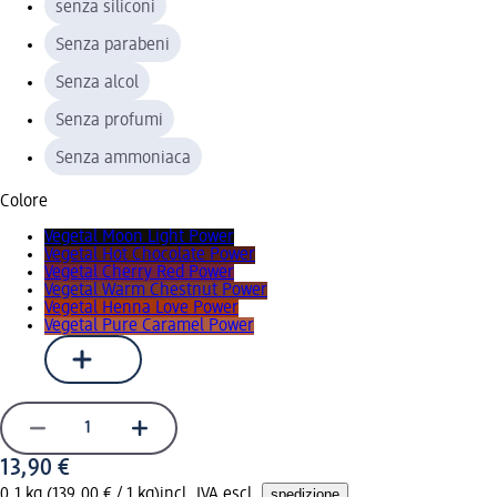
senza siliconi
Senza parabeni
Senza alcol
Senza profumi
Senza ammoniaca
Colore
Vegetal Moon Light Power
Vegetal Hot Chocolate Power
Vegetal Cherry Red Power
Vegetal Warm Chestnut Power
Vegetal Henna Love Power
Vegetal Pure Caramel Power
13,90 €
0,1 kg (139,00 € / 1 kg)
incl. IVA escl.
spedizione