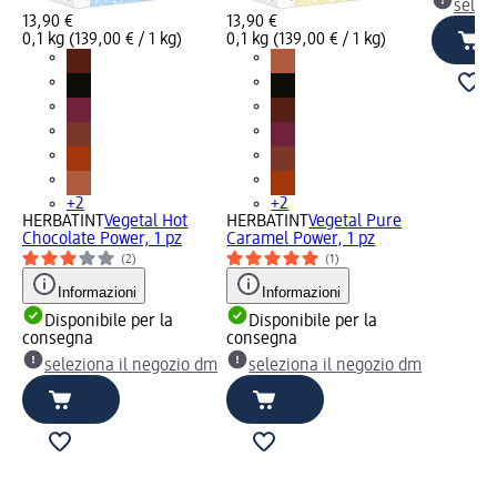
selez
13,90 €
13,90 €
0,1 kg (139,00 € / 1 kg)
0,1 kg (139,00 € / 1 kg)
+2
+2
HERBATINT
Vegetal Hot
HERBATINT
Vegetal Pure
Chocolate Power, 1 pz
Caramel Power, 1 pz
(2)
(1)
Informazioni
Informazioni
Disponibile per la
Disponibile per la
consegna
consegna
seleziona il negozio dm
seleziona il negozio dm