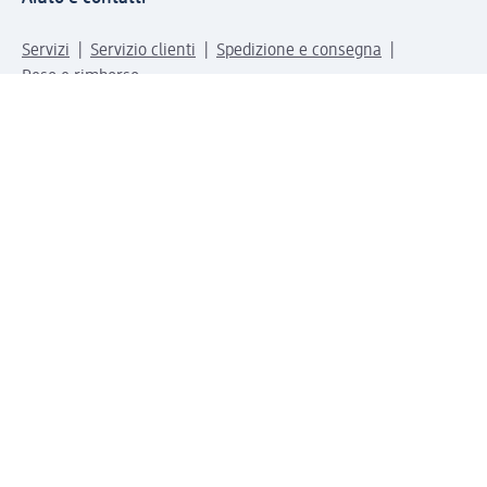
Servizi
Servizio clienti
Spedizione e consegna
Reso e rimborso
L'azienda
La nostra azienda
Corporate Responsibility
Lavora con noi
Press e news
Espansione
Un mondo di prodotti
Il mondo dm
Punti vendita
Il nostro Journal
Vivere consapevoli con dm
Sigilli e certificazioni