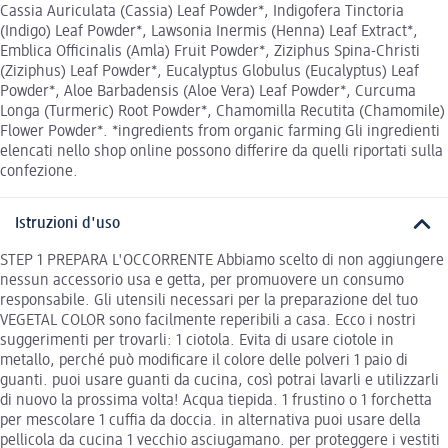
Cassia Auriculata (Cassia) Leaf Powder*, Indigofera Tinctoria
(Indigo) Leaf Powder*, Lawsonia Inermis (Henna) Leaf Extract*,
Emblica Officinalis (Amla) Fruit Powder*, Ziziphus Spina-Christi
(Ziziphus) Leaf Powder*, Eucalyptus Globulus (Eucalyptus) Leaf
Powder*, Aloe Barbadensis (Aloe Vera) Leaf Powder*, Curcuma
Longa (Turmeric) Root Powder*, Chamomilla Recutita (Chamomile)
Flower Powder*. *ingredients from organic farming Gli ingredienti
elencati nello shop online possono differire da quelli riportati sulla
confezione.
Istruzioni d'uso
STEP 1 PREPARA L'OCCORRENTE Abbiamo scelto di non aggiungere
nessun accessorio usa e getta, per promuovere un consumo
responsabile. Gli utensili necessari per la preparazione del tuo
VEGETAL COLOR sono facilmente reperibili a casa. Ecco i nostri
suggerimenti per trovarli: 1 ciotola. Evita di usare ciotole in
metallo, perché può modificare il colore delle polveri 1 paio di
guanti. puoi usare guanti da cucina, così potrai lavarli e utilizzarli
di nuovo la prossima volta! Acqua tiepida. 1 frustino o 1 forchetta
per mescolare 1 cuffia da doccia. in alternativa puoi usare della
pellicola da cucina 1 vecchio asciugamano. per proteggere i vestiti