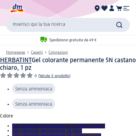
Inserisci qui la tua ricerca
Spedizione gratuita da 49 €
Homepage
Capelli
Colorazioni
HERBATINT
Gel colorante permanente 5N castano
chiaro, 1 pz
0
(
Valuta il prodotto
)
Senza ammoniaca
Senza ammoniaca
Colore
Gel colorante permanente 4C Castano Cenere
Gel colorante permanente 1N nero
Gel colorante permanente 3N castano scuro