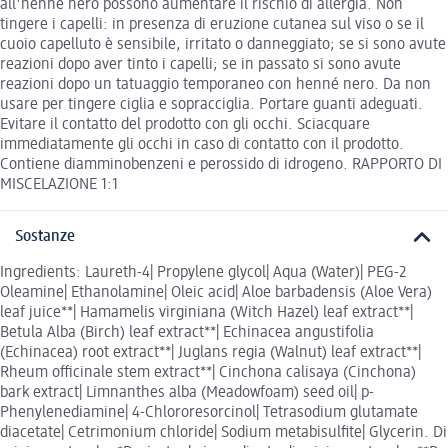
all'henné nero possono aumentare il rischio di allergia. Non
tingere i capelli: in presenza di eruzione cutanea sul viso o se il
cuoio capelluto è sensibile, irritato o danneggiato; se si sono avute
reazioni dopo aver tinto i capelli; se in passato si sono avute
reazioni dopo un tatuaggio temporaneo con henné nero. Da non
usare per tingere ciglia e sopracciglia. Portare guanti adeguati.
Evitare il contatto del prodotto con gli occhi. Sciacquare
immediatamente gli occhi in caso di contatto con il prodotto.
Contiene diamminobenzeni e perossido di idrogeno. RAPPORTO DI
MISCELAZIONE 1:1
Sostanze
Ingredients: Laureth-4| Propylene glycol| Aqua (Water)| PEG-2
Oleamine| Ethanolamine| Oleic acid| Aloe barbadensis (Aloe Vera)
leaf juice**| Hamamelis virginiana (Witch Hazel) leaf extract**|
Betula Alba (Birch) leaf extract**| Echinacea angustifolia
(Echinacea) root extract**| Juglans regia (Walnut) leaf extract**|
Rheum officinale stem extract**| Cinchona calisaya (Cinchona)
bark extract| Limnanthes alba (Meadowfoam) seed oil| p-
Phenylenediamine| 4-Chlororesorcinol| Tetrasodium glutamate
diacetate| Cetrimonium chloride| Sodium metabisulfite| Glycerin. Di