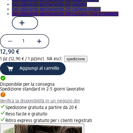
Gel colorante permanente 4N castano
Gel colorante permanente 5N castano chiaro
Gel colorante permanente 5M castano chiaro mogano
12,90 €
1 pz (12,90 € / 1 pz)
incl. IVA escl.
spedizione
Aggiungi al carrello
Disponibile per la consegna
Spedizione standard in 2-5 giorni lavorativi
Verifica la disponibilità in un negozio dm
Spedizione gratuita a partire da 20 €
Reso facile e gratuito
Ritiro express gratuito per i clienti registrati