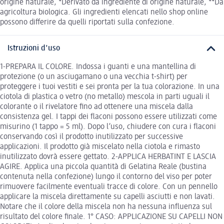
origine naturale, *Derivato da ingrediente di origine naturale, **Da
agricoltura biologica. Gli ingredienti elencati nello shop online
possono differire da quelli riportati sulla confezione.
Istruzioni d'uso
1-PREPARA IL COLORE. Indossa i guanti e una mantellina di
protezione (o un asciugamano o una vecchia t-shirt) per
proteggere i tuoi vestiti e sei pronta per la tua colorazione. In una
ciotola di plastica o vetro (no metallo) mescola in parti uguali il
colorante o il rivelatore fino ad ottenere una miscela dalla
consistenza gel. I tappi dei flaconi possono essere utilizzati come
misurino (1 tappo = 5 ml). Dopo l’uso, chiudere con cura i flaconi
conservando così il prodotto inutilizzato per successive
applicazioni. Il prodotto già miscelato nella ciotola e rimasto
inutilizzato dovrà essere gettato. 2-APPLICA HERBATINT E LASCIA
AGIRE. Applica una piccola quantità di Gelatina Reale (bustina
contenuta nella confezione) lungo il contorno del viso per poter
rimuovere facilmente eventuali tracce di colore. Con un pennello
applicare la miscela direttamente su capelli asciutti e non lavati.
Notare che il colore della miscela non ha nessuna influenza sul
risultato del colore finale. 1° CASO: APPLICAZIONE SU CAPELLI NON