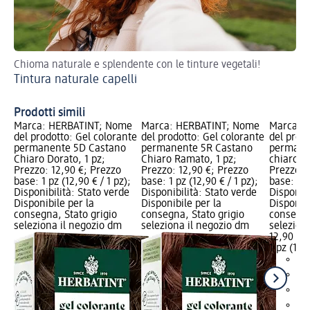
Chioma naturale e splendente con le tinture vegetali!
Es
Tintura naturale capelli
Te
pe
Prodotti simili
Marca: HERBATINT; Nome
Marca: HERBATINT; Nome
Marca: 
del prodotto: Gel colorante
del prodotto: Gel colorante
del prod
permanente 5D Castano
permanente 5R Castano
permane
Chiaro Dorato, 1 pz;
Chiaro Ramato, 1 pz;
chiaro m
Prezzo: 12,90 €; Prezzo
Prezzo: 12,90 €; Prezzo
Prezzo: 
base: 1 pz (12,90 € / 1 pz);
base: 1 pz (12,90 € / 1 pz);
base: 1 p
Disponibilità: Stato verde
Disponibilità: Stato verde
Disponibi
Disponibile per la
Disponibile per la
Disponibi
consegna, Stato grigio
consegna, Stato grigio
consegna
seleziona il negozio dm
seleziona il negozio dm
selezion
12,90 €
1 pz (12,9