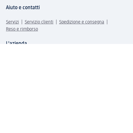
Aiuto e contatti
Servizi
Servizio clienti
Spedizione e consegna
Reso e rimborso
L'azienda
La nostra azienda
Corporate Responsibility
Lavora con noi
Press e news
Espansione
Un mondo di prodotti
Il mondo dm
Punti vendita
Il nostro Journal
Vivere consapevoli con dm
Sigilli e certificazioni