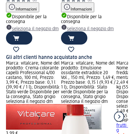
(0)
(0)
Informazioni
Informazioni
Disponibile per la
Disponibile per la
consegna
consegna
seleziona il negozio dm
seleziona il negozio dm
Gli altri clienti hanno acquistato anche
Marca: vitalcare; Nome del
Marca: vitalcare; Nome del
Marca: 
prodotto: Crema colorante
prodotto: Emulsione
Nome del
capelli Professional 4/00
ossidante extradolce 20
fredda fr
castano, 100 ml; Prezzo:
Vol., 150 ml; Prezzo: 1,49 €;
menta, 4
3,99 €; Prezzo base: 0,1 l
Prezzo base: 0,15 l (9,93 € /
2,49 €; 
(39,90 € / 1 l); Disponibilità:
1 l); Disponibilità: Stato
kg (55,33
Stato verde Disponibile per
verde Disponibile per la
Disponibi
la consegna, Stato grigio
consegna, Stato grigio
Disponibi
seleziona il negozio dm
seleziona il negozio dm
consegna
selezion
2,49 €
0,045 kg 
POMPAD
frutti di
g
3,99 €