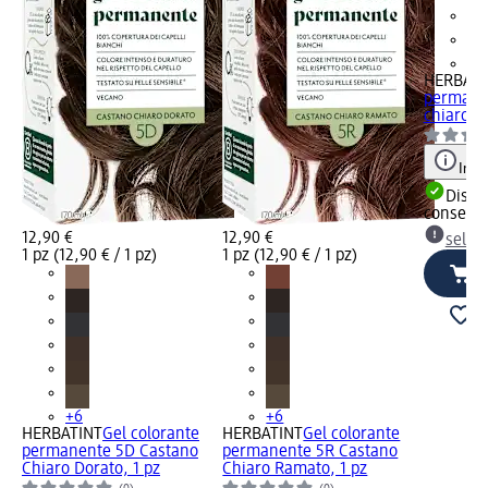
+6
HERBATI
permane
chiaro m
Info
Dispon
consegn
12,90 €
12,90 €
selez
1 pz (12,90 € / 1 pz)
1 pz (12,90 € / 1 pz)
+6
+6
HERBATINT
Gel colorante
HERBATINT
Gel colorante
permanente 5D Castano
permanente 5R Castano
Chiaro Dorato, 1 pz
Chiaro Ramato, 1 pz