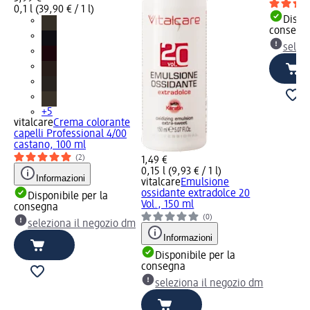
0,1 l (39,90 € / 1 l)
Dispon
consegn
selez
+5
vitalcare
Crema colorante
capelli Professional 4/00
castano, 100 ml
(2)
1,49 €
0,15 l (9,93 € / 1 l)
Informazioni
vitalcare
Emulsione
ossidante extradolce 20
Disponibile per la
Vol., 150 ml
consegna
(0)
seleziona il negozio dm
Informazioni
Disponibile per la
consegna
seleziona il negozio dm