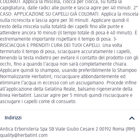
COLORATI. Applica la miscela, ciocca per ciocca, su tutta la
capigliatura, dalle radici alle punte e lascia agire per 40 minuti. 2°
CASO: APPLICAZIONE SU CAPELLI GIÀ COLORATI. Applica la miscela
sulla ricrescita e lascia agire per 30 minuti. Applicare quindi il
resto della miscela sulla totalità dei capelli fino alle punte e
attendere ancora 10 minuti (il tempo totale di posa è 40 minuti). È
estremamente importante rispettare il tempo di posa. 3-
RISCIACQUA E PRENDITI CURA DEI TUOI CAPELLI. Una volta
terminato il tempo di posa, sciacquare accuratamente i capelli,
tenendo la testa indietro per evitare il contatto del prodotto con gli
occhi, fino a quando l’acqua non sarà completamente chiara.
Applicare quindi lo shampoo, usando preferibilmente lo Shampoo
Normalizzante Herbatint, risciacquare abbondantemente ed
eliminare l’acqua in eccesso con un asciugamano. Procede infine
all’applicazione della Gelatina Reale, balsamo rigenerante della
linea Herbatint. Lasciar agire per 5 minuti quindi risciacquare e
asciugare i capelli come di consueto.
Indirizzi
Antica Erboristeria Spa SB Viale Giulio Cesare 2 00192 Roma (RM)
quality@herbatint.com