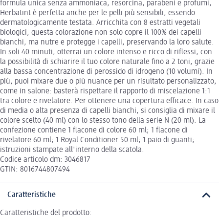
formula unica senza ammoniaca, resorcina, parabeni e profumi,
Herbatint è perfetta anche per le pelli più sensibili, essendo
dermatologicamente testata. Arricchita con 8 estratti vegetali
biologici, questa colorazione non solo copre il 100% dei capelli
bianchi, ma nutre e protegge i capelli, preservando la loro salute.
In soli 40 minuti, otterrai un colore intenso e ricco di riflessi, con
la possibilità di schiarire il tuo colore naturale fino a 2 toni, grazie
alla bassa concentrazione di perossido di idrogeno (10 volumi). In
più, puoi mixare due o più nuance per un risultato personalizzato,
come in salone: basterà rispettare il rapporto di miscelazione 1:1
tra colore e rivelatore. Per ottenere una copertura efficace. In caso
di media o alta presenza di capelli bianchi, si consiglia di mixare il
colore scelto (40 ml) con lo stesso tono della serie N (20 ml). La
confezione contiene 1 flacone di colore 60 ml; 1 flacone di
rivelatore 60 ml; 1 Royal Conditioner 50 ml; 1 paio di guanti;
istruzioni stampate all'interno della scatola.
Codice articolo dm: 3046817
GTIN: 8016744807494
Caratteristiche
Caratteristiche del prodotto: