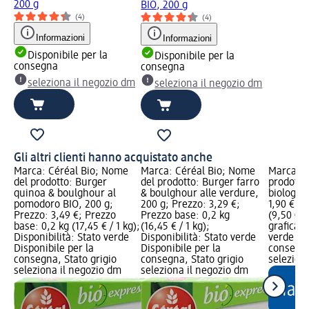
200 g
BIO, 200 g
(4)
(4)
Informazioni
Informazioni
Disponibile per la
Disponibile per la
consegna
consegna
seleziona il negozio dm
seleziona il negozio dm
Gli altri clienti hanno acquistato anche
Marca: Céréal Bio; Nome
Marca: Céréal Bio; Nome
Marca: 
del prodotto: Burger
del prodotto: Burger farro
prodotto
quinoa & boulghour al
& boulghour alle verdure,
biologico
pomodoro BIO, 200 g;
200 g; Prezzo: 3,29 €;
1,90 €; P
Prezzo: 3,49 €; Prezzo
Prezzo base: 0,2 kg
(9,50 € /
base: 0,2 kg (17,45 € / 1 kg);
(16,45 € / 1 kg);
grafica; 
Disponibilità: Stato verde
Disponibilità: Stato verde
verde Dis
Disponibile per la
Disponibile per la
consegna
consegna, Stato grigio
consegna, Stato grigio
selezion
seleziona il negozio dm
seleziona il negozio dm