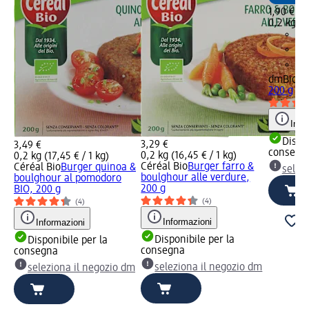
1,90 €
0,2 kg (9
dmBio
To
200 g
Info
Dispon
3,29 €
3,49 €
consegn
0,2 kg (16,45 € / 1 kg)
0,2 kg (17,45 € / 1 kg)
Céréal Bio
Burger farro &
Céréal Bio
Burger quinoa &
selez
boulghour alle verdure,
boulghour al pomodoro
200 g
BIO, 200 g
(4)
(4)
Informazioni
Informazioni
Disponibile per la
Disponibile per la
consegna
consegna
seleziona il negozio dm
seleziona il negozio dm