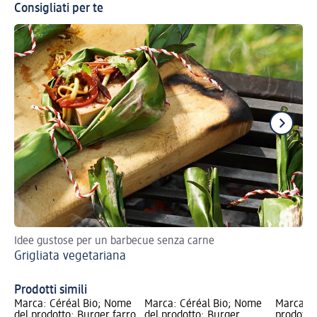
Consigliati per te
Idee gustose per un barbecue senza carne
Ec
Grigliata vegetariana
Al
Prodotti simili
Marca: Céréal Bio; Nome
Marca: Céréal Bio; Nome
Marca: 
del prodotto: Burger farro
del prodotto: Burger
prodotto: