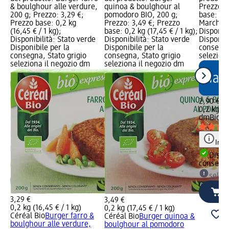
& boulghour alle verdure,
quinoa & boulghour al
Prezzo: 
200 g; Prezzo: 3,29 €;
pomodoro BIO, 200 g;
base: 0,2
Prezzo base: 0,2 kg
Prezzo: 3,49 €; Prezzo
Marchio 
(16,45 € / 1 kg);
base: 0,2 kg (17,45 € / 1 kg);
Disponibi
Disponibilità: Stato verde
Disponibilità: Stato verde
Disponibi
Disponibile per la
Disponibile per la
consegna
consegna, Stato grigio
consegna, Stato grigio
selezion
seleziona il negozio dm
seleziona il negozio dm
2,90 €
0,2 kg (1
dmBio
Se
Info
Dispon
consegn
selez
3,29 €
3,49 €
0,2 kg (16,45 € / 1 kg)
0,2 kg (17,45 € / 1 kg)
Céréal Bio
Burger farro &
Céréal Bio
Burger quinoa &
boulghour alle verdure,
boulghour al pomodoro