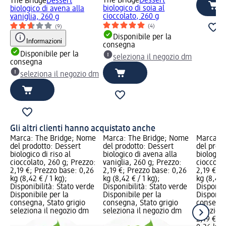
The Bridge
Dessert
The Bridge
Dessert
biologico di soia al
biologico di avena alla
cioccolato, 260 g
vaniglia, 260 g
(4)
(9)
Disponibile per la
Informazioni
consegna
Disponibile per la
seleziona il negozio dm
consegna
seleziona il negozio dm
Gli altri clienti hanno acquistato anche
Marca: The Bridge; Nome
Marca: The Bridge; Nome
Marca: T
del prodotto: Dessert
del prodotto: Dessert
del prod
biologico di riso al
biologico di avena alla
biologico
cioccolato, 260 g; Prezzo:
vaniglia, 260 g; Prezzo:
cioccolat
2,19 €; Prezzo base: 0,26
2,19 €; Prezzo base: 0,26
2,19 €; 
kg (8,42 € / 1 kg);
kg (8,42 € / 1 kg);
kg (8,42 
Disponibilità: Stato verde
Disponibilità: Stato verde
Disponibi
Disponibile per la
Disponibile per la
Disponibi
consegna, Stato grigio
consegna, Stato grigio
consegna
seleziona il negozio dm
seleziona il negozio dm
selezion
2,19 €