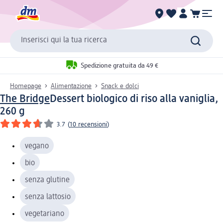
Inserisci qui la tua ricerca
Spedizione gratuita da 49 €
Homepage
Alimentazione
Snack e dolci
The Bridge
Dessert biologico di riso alla vaniglia,
260 g
3.7
(
10 recensioni
)
vegano
bio
senza glutine
senza lattosio
vegetariano