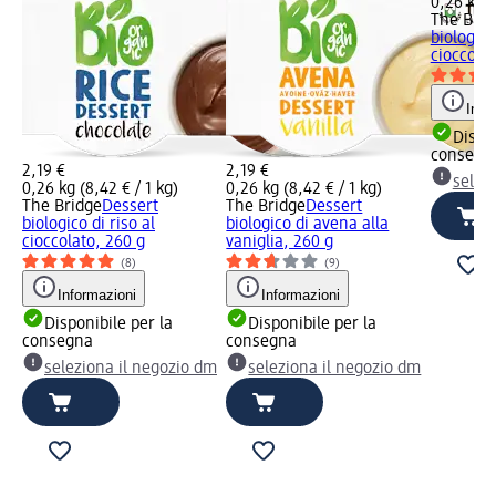
0,26 kg (
The Brid
biologico
cioccolat
Info
Dispon
consegn
2,19 €
2,19 €
selez
0,26 kg (8,42 € / 1 kg)
0,26 kg (8,42 € / 1 kg)
The Bridge
Dessert
The Bridge
Dessert
biologico di riso al
biologico di avena alla
cioccolato, 260 g
vaniglia, 260 g
(8)
(9)
Informazioni
Informazioni
Disponibile per la
Disponibile per la
consegna
consegna
seleziona il negozio dm
seleziona il negozio dm