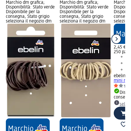
Marchio dm grafica;
Marchio dm grafica;
Marchio 
Disponibilità: Stato verde
Disponibilità: Stato verde
Disponibi
Disponibile per la
Disponibile per la
Disponibi
consegna, Stato grigio
consegna, Stato grigio
consegna
seleziona il negozio dm
seleziona il negozio dm
selezion
2,45 €
250 pz (0
ebelin
Ela
mini mar
Dispon
consegn
selez