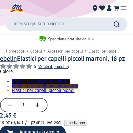
Inserisci qui la tua ricerca
Spedizione gratuita da 20 €
Homepage
Capelli
Accessori per capelli
Elastici per capelli
ebelin
Elastici per capelli piccoli marroni, 18 pz
0
(
Valuta il prodotto
)
Colore
Elastici per capelli piccoli neri
Elastici per capelli piccoli marroni
Elastici per capelli piccoli biondi
2,45 €
18 pz (0,14 € / 1 pz)
incl. IVA escl.
spedizione
Aggiungi al carrello