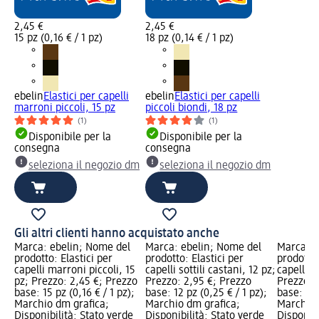
2,45 €
2,45 €
15 pz (0,16 € / 1 pz)
18 pz (0,14 € / 1 pz)
ebelin
Elastici per capelli
ebelin
Elastici per capelli
marroni piccoli, 15 pz
piccoli biondi, 18 pz
(1)
(1)
Disponibile per la
Disponibile per la
consegna
consegna
seleziona il negozio dm
seleziona il negozio dm
Gli altri clienti hanno acquistato anche
Marca: ebelin; Nome del
Marca: ebelin; Nome del
Marca: e
prodotto: Elastici per
prodotto: Elastici per
prodotto
capelli marroni piccoli, 15
capelli sottili castani, 12 pz;
capelli m
pz; Prezzo: 2,45 €; Prezzo
Prezzo: 2,95 €; Prezzo
Prezzo: 
base: 15 pz (0,16 € / 1 pz);
base: 12 pz (0,25 € / 1 pz);
base: 6 p
Marchio dm grafica;
Marchio dm grafica;
Marchio 
Disponibilità: Stato verde
Disponibilità: Stato verde
Disponibi