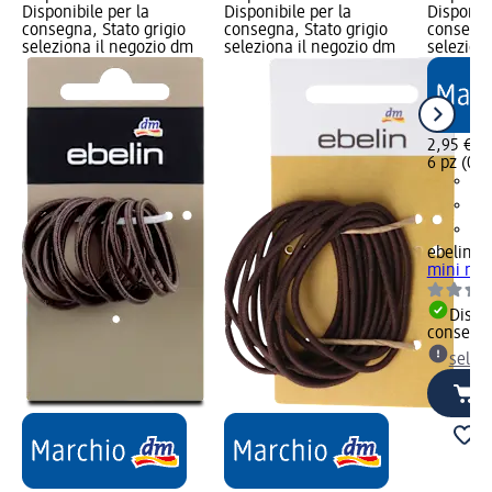
Disponibile per la
Disponibile per la
Disponibi
consegna, Stato grigio
consegna, Stato grigio
consegna
seleziona il negozio dm
seleziona il negozio dm
selezion
2,95 €
6 pz (0,4
ebelin
Mo
mini mar
Dispon
consegn
selez