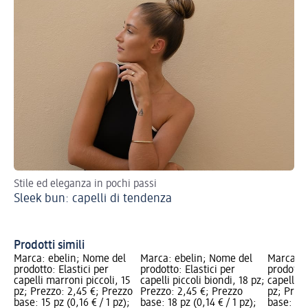
Stile ed eleganza in pochi passi
Sco
Sleek bun: capelli di tendenza
acc
Ac
tr
Prodotti simili
Marca: ebelin; Nome del
Marca: ebelin; Nome del
Marca: e
prodotto: Elastici per
prodotto: Elastici per
prodotto:
capelli marroni piccoli, 15
capelli piccoli biondi, 18 pz;
capelli 
pz; Prezzo: 2,45 €; Prezzo
Prezzo: 2,45 €; Prezzo
pz; Prez
base: 15 pz (0,16 € / 1 pz);
base: 18 pz (0,14 € / 1 pz);
base: 250