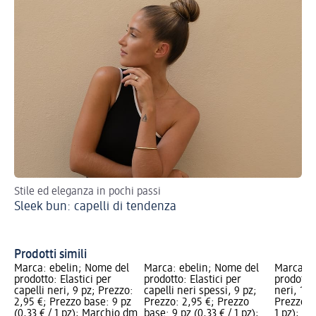
Stile ed eleganza in pochi passi
Su
Sleek bun: capelli di tendenza
Ac
Prodotti simili
Marca: ebelin; Nome del
Marca: ebelin; Nome del
Marca: e
prodotto: Elastici per
prodotto: Elastici per
prodotto: 
capelli neri, 9 pz; Prezzo:
capelli neri spessi, 9 pz;
neri, 12 
2,95 €; Prezzo base: 9 pz
Prezzo: 2,95 €; Prezzo
Prezzo ba
(0,33 € / 1 pz); Marchio dm
base: 9 pz (0,33 € / 1 pz);
1 pz); M