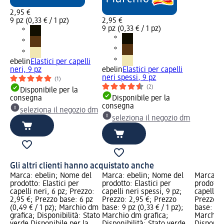
2,95 €
9 pz (0,33 € / 1 pz)
2,95 €
9 pz (0,33 € / 1 pz)
ebelin
Elastici per capelli
neri, 9 pz
ebelin
Elastici per capelli
neri spessi, 9 pz
(1)
(2)
Disponibile per la
consegna
Disponibile per la
consegna
seleziona il negozio dm
seleziona il negozio dm
Gli altri clienti hanno acquistato anche
Marca: ebelin; Nome del
Marca: ebelin; Nome del
Marca: e
prodotto: Elastici per
prodotto: Elastici per
prodotto:
capelli neri, 6 pz; Prezzo:
capelli neri spessi, 9 pz;
capelli m
2,95 €; Prezzo base: 6 pz
Prezzo: 2,95 €; Prezzo
Prezzo: 
(0,49 € / 1 pz); Marchio dm
base: 9 pz (0,33 € / 1 pz);
base: 9 p
grafica; Disponibilità: Stato
Marchio dm grafica;
Marchio 
verde Disponibile per la
Disponibilità: Stato verde
Disponibi