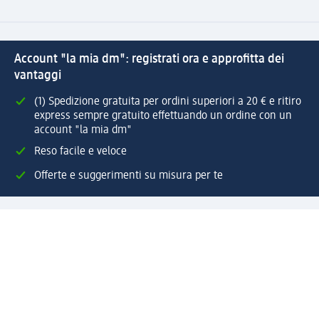
Account "la mia dm": registrati ora e approfitta dei
vantaggi
(1) Spedizione gratuita per ordini superiori a 20 € e ritiro
express sempre gratuito effettuando un ordine con un
account "la mia dm"
Reso facile e veloce
Offerte e suggerimenti su misura per te
Crea il tuo account "la mia dm"
Aiuto e contatti
Servizi
Servizio clienti
Spedizione e consegna