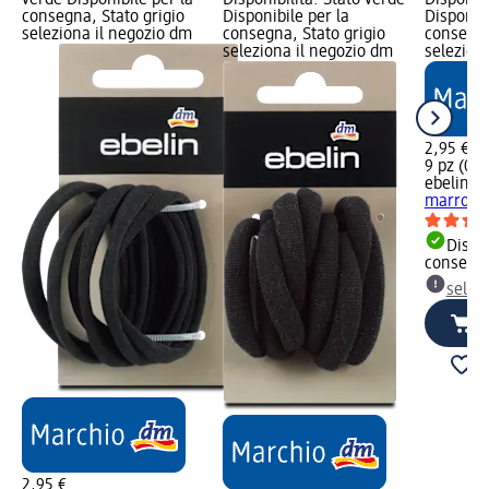
consegna, Stato grigio
Disponibile per la
Disponibi
seleziona il negozio dm
consegna, Stato grigio
consegna
seleziona il negozio dm
selezion
2,95 €
9 pz (0,33
ebelin
Ela
marroni,
Dispon
consegn
selez
2,95 €