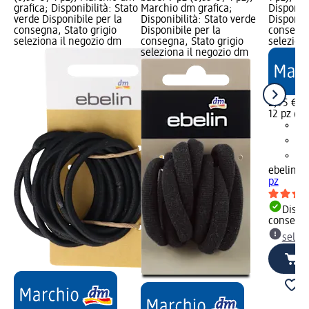
grafica; Disponibilità: Stato
Marchio dm grafica;
Disponibi
verde Disponibile per la
Disponibilità: Stato verde
Disponibi
consegna, Stato grigio
Disponibile per la
consegna
seleziona il negozio dm
consegna, Stato grigio
selezion
seleziona il negozio dm
2,95 €
12 pz (0,
ebelin
Ela
pz
Dispon
consegn
selez