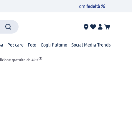
sa
Pet care
Foto
Cogli l'ultimo
Social Media Trends
(1)
izione gratuita da 49 €