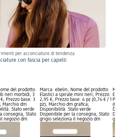
imenti per acconciature di tendenza
ciature con fascia per capelli
Nome del prodotto:
Marca: ebelin; Nome del prodotto:
Marca: ebel
lli neri morbidi, 3
Elastici a spirale mini neri; Prezzo:
Elastici per 
 €; Prezzo base: 3
2,95 €; Prezzo base: 4 pz (0,74 € / 1
Prezzo: 2,95
z); Marchio dm
pz); Marchio dm grafica;
(0,33 € / 1 
ilità: Stato verde
Disponibilità: Stato verde
Disponibilit
la consegna, Stato
Disponibile per la consegna, Stato
Disponibile
 il negozio dm
grigio seleziona il negozio dm
grigio selez