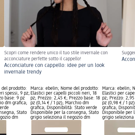
Scopri come rendere unico il tuo stile invernale con
Sugger
acconciature perfette sotto il cappello!
Accon
Acconciature con cappello: idee per un look
invernale trendy
 del prodotto:
Marca: ebelin; Nome del prodotto:
Marca: ebelin; 
eri spessi, 9 pz;
Elastici per capelli piccoli neri, 18
Elastici per cape
zo base: 9 pz
pz; Prezzo: 2,45 €; Prezzo base: 18
pz; Prezzo: 2,95
hio dm grafica;
pz (0,14 € / 1 pz); Marchio dm
pz (0,98 € / 1 p
verde
grafica; Disponibilità: Stato verde
grafica; Disponib
onsegna, Stato
Disponibile per la consegna, Stato
Disponibile per 
negozio dm
grigio seleziona il negozio dm
grigio seleziona