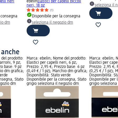
pelli neri
ebelin
Elastici per capelli piccoli
seleziona il 
neri, 18 pz
(1)
a consegna
Disponibile per la consegna
zio dm
seleziona il negozio dm
o anche
 del prodotto:
Marca: ebelin; Nome del prodotto:
Marca: ebelin; 
marroni, 9 pz;
Elastici per capelli neri, 6 pz;
Elastici per capel
zo base: 9 pz
Prezzo: 2,95 €; Prezzo base: 6 pz
Prezzo: 2,95 €; 
hio dm grafica;
(0,49 € / 1 pz); Marchio dm grafica;
(0,25 € / 1 pz);
verde
Disponibilità: Stato verde
Disponibilità: S
onsegna, Stato
Disponibile per la consegna, Stato
Disponibile per 
negozio dm
grigio seleziona il negozio dm
grigio seleziona