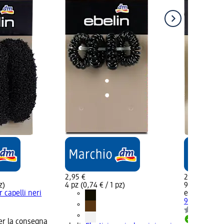
2,95 €
2,95 €
z)
4 pz (0,74 € / 1 pz)
9 pz (0,33 € 
r capelli neri
ebelin
Elasti
9 pz
er la consegna
Disponib