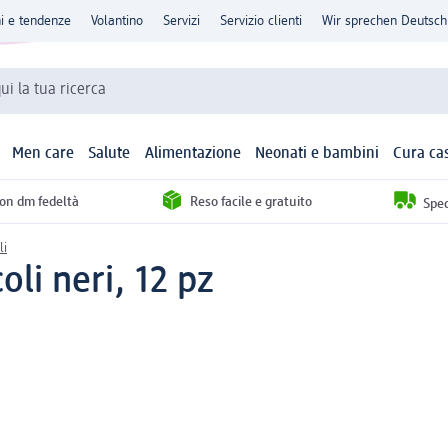
ni e tendenze
Volantino
Servizi
Servizio clienti
Wir sprechen Deutsch
qui la tua ricerca
Men care
Salute
Alimentazione
Neonati e bambini
Cura ca
con dm fedeltà
Reso facile e gratuito
Sped
li
coli neri, 12 pz