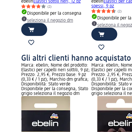
ebelin
Elastici sottili neri, 12 pz
ebelin
Elastici per ca
spessi, 9 pz
(2)
(2)
Disponibile per la consegna
Disponibile per l
seleziona il negozio dm
seleziona il nego
Gli altri clienti hanno acquistat
Marca: ebelin; Nome del prodotto:
Marca: ebelin; Nome
Elastici per capelli neri sottili, 9 pz;
Elastici per capelli 
Prezzo: 2,95 €; Prezzo base: 9 pz
Prezzo: 2,95 €; Prez
(0,33 € / 1 pz); Marchio dm grafica;
(0,33 € / 1 pz); Marc
Disponibilità: Stato verde
Disponibilità: Stato 
Disponibile per la consegna, Stato
Disponibile per la c
grigio seleziona il negozio dm
grigio seleziona il 