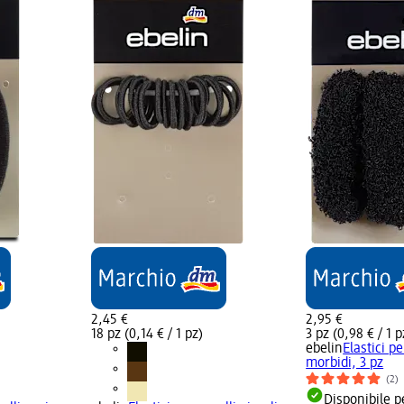
2,45 €
2,95 €
18 pz (0,14 € / 1 pz)
3 pz (0,98 € / 1 p
ebelin
Elastici pe
morbidi, 3 pz
(2)
Disponibile p