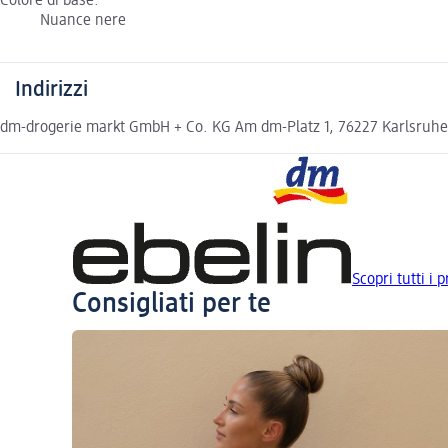
Colore di base:
Nuance nere
Indirizzi
dm-drogerie markt GmbH + Co. KG Am dm-Platz 1, 76227 Karlsruh
Scopri tutti i p
Consigliati per te