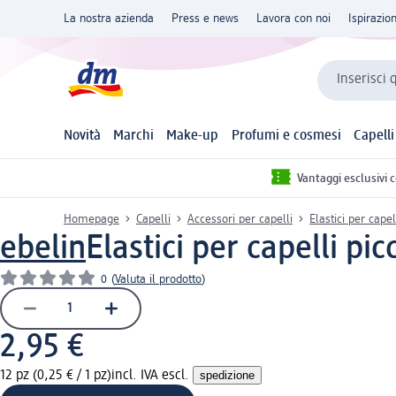
La nostra azienda
Press e news
Lavora con noi
Ispirazio
Inserisci 
Novità
Marchi
Make-up
Profumi e cosmesi
Capelli
Vantaggi esclusivi 
Homepage
Capelli
Accessori per capelli
Elastici per capel
ebelin
Elastici per capelli pic
0
(
Valuta il prodotto
)
2,95 €
12 pz (0,25 € / 1 pz)
incl. IVA escl.
spedizione