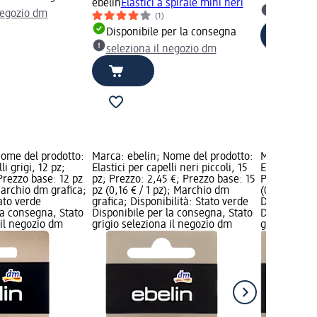
ebelin
Elastici a spirale mini neri
negozio dm
selezion
(1)
Disponibile per la consegna
seleziona il negozio dm
Nome del prodotto:
Marca: ebelin; Nome del prodotto:
Marca: ebel
li grigi, 12 pz;
Elastici per capelli neri piccoli, 15
Elastici per 
Prezzo base: 12 pz
pz; Prezzo: 2,45 €; Prezzo base: 15
Prezzo: 2,95
 Marchio dm grafica;
pz (0,16 € / 1 pz); Marchio dm
(0,33 € / 1 
tato verde
grafica; Disponibilità: Stato verde
Disponibilit
la consegna, Stato
Disponibile per la consegna, Stato
Disponibile
 il negozio dm
grigio seleziona il negozio dm
grigio selez