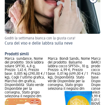
Goditi la settimana bianca con la giusta cura!
Sfr
Cura del viso e delle labbra sulla neve
sa
Cr
Prodotti simili
Marca: sundance; Nome
Marca: Bondi Sands; Nome
Marca: 
del prodotto: Stick labbra
del prodotto: Balsamo
BARCELO
solare SPF30, 4,8 g;
labbra cocco SPF50+, 10 g;
prodotto
Prezzo: 1,45 €; Prezzo
Prezzo: 4,99 €; Prezzo
cocco SP
base: 0,005 kg (290,00 € / 1
base: 0,01 kg (499,00 € / 1
Prezzo: 
kg); Cogli l'ultimo grafica,
kg); Disponibilità: Stato
base: 0,01
Marchio dm grafica;
verde Disponibile per la
Disponibi
Disponibilità: Stato verde
consegna, Stato grigio
Disponibi
Disponibile per la
seleziona il negozio dm
consegna
consegna, Stato grigio
selezion
seleziona il negozio dm
3,99 €
0,01 l (39
BIOVÈNE