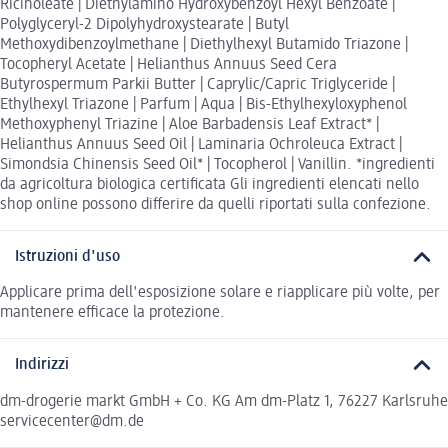
Ricinoleate | Diethylamino Hydroxybenzoyl Hexyl Benzoate |
Polyglyceryl-2 Dipolyhydroxystearate | Butyl
Methoxydibenzoylmethane | Diethylhexyl Butamido Triazone |
Tocopheryl Acetate | Helianthus Annuus Seed Cera
Butyrospermum Parkii Butter | Caprylic/Capric Triglyceride |
Ethylhexyl Triazone | Parfum | Aqua | Bis-Ethylhexyloxyphenol
Methoxyphenyl Triazine | Aloe Barbadensis Leaf Extract* |
Helianthus Annuus Seed Oil | Laminaria Ochroleuca Extract |
Simondsia Chinensis Seed Oil* | Tocopherol | Vanillin. *ingredienti
da agricoltura biologica certificata Gli ingredienti elencati nello
shop online possono differire da quelli riportati sulla confezione.
Istruzioni d'uso
Applicare prima dell'esposizione solare e riapplicare più volte, per
mantenere efficace la protezione.
Indirizzi
dm-drogerie markt GmbH + Co. KG Am dm-Platz 1, 76227 Karlsruhe
servicecenter@dm.de