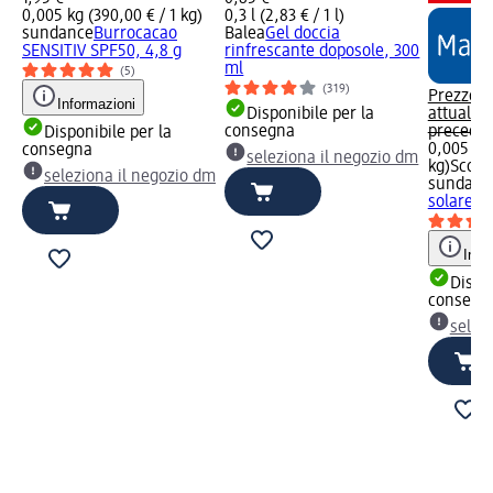
0,005 kg (390,00 € / 1 kg)
0,3 l (2,83 € / 1 l)
sundance
Burrocacao
Balea
Gel doccia
SENSITIV SPF50, 4,8 g
rinfrescante doposole, 300
ml
(5)
(319)
Prezzo
Informazioni
Disponibile per la
attuale:
1
consegna
preceden
Disponibile per la
0,005 kg 
consegna
seleziona il negozio dm
kg)
Scont
seleziona il negozio dm
sundanc
solare S
Info
Dispon
consegn
selez