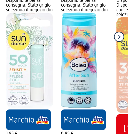
Disponibile per la
Disponibile per la
Disponibi
consegna, Stato grigio
consegna, Stato grigio
Disponibi
seleziona il negozio dm
seleziona il negozio dm
consegna
selezion
1,95 €
0,85 €