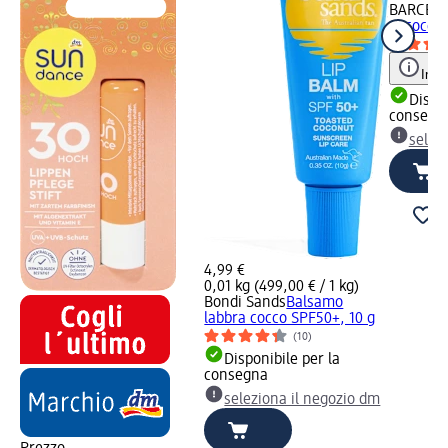
BARCEL
al cocco
Info
Dispon
consegn
selez
4,99 €
0,01 kg (499,00 € / 1 kg)
Bondi Sands
Balsamo
labbra cocco SPF50+, 10 g
(10)
Disponibile per la
consegna
seleziona il negozio dm