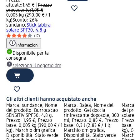
Prezzo
attuale:
1,45 €
|
Prezzo
precedente:
1,95 €
0,005 kg (290,00 € / 1
kg)
Sconto: 26%
sundance
Stick labbra
solare SPF30, 4,8 g
(17)
Informazioni
Disponibile per la
consegna
seleziona il negozio dm
Gli altri clienti hanno acquistato anche
Marca: sundance; Nome
Marca: Balea; Nome del
Marca: 
del prodotto: Burrocacao
prodotto: Gel doccia
del prodo
SENSITIV SPF50, 4,8 g;
rinfrescante doposole, 300
solare S
Prezzo: 1,95 €; Prezzo
ml; Prezzo: 0,85 €; Prezzo
Prezzo: 
base: 0,005 kg (390,00 € / 1
base: 0,3 l (2,83 € / 1 l);
base: 0,0
kg); Marchio dm grafica;
Marchio dm grafica;
kg); Cogl
Disponibilità: Stato verde
Disponibilità: Stato verde
Marchio 