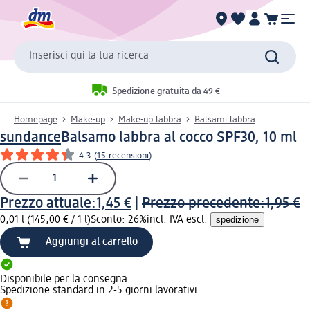
Inserisci qui la tua ricerca
Spedizione gratuita da 49 €
Homepage
Make-up
Make-up labbra
Balsami labbra
sundance
Balsamo labbra al cocco SPF30, 10 ml
4.3
(
15 recensioni
)
Prezzo attuale:
1,45 €
|
Prezzo precedente:
1,95 €
0,01 l (145,00 € / 1 l)
Sconto: 26%
incl. IVA escl.
spedizione
Aggiungi al carrello
Disponibile per la consegna
Spedizione standard in 2-5 giorni lavorativi