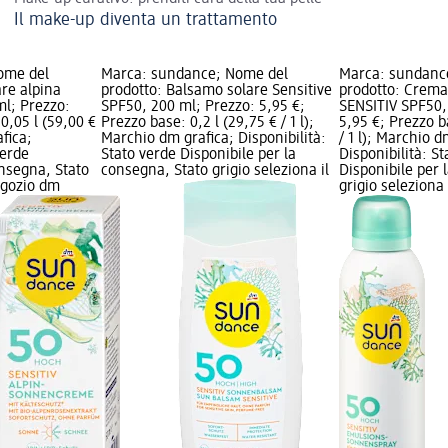
Il make-up diventa un trattamento
ome del
Marca: sundance; Nome del
Marca: sundanc
re alpina
prodotto: Balsamo solare Sensitive
prodotto: Crema
ml; Prezzo:
SPF50, 200 ml; Prezzo: 5,95 €;
SENSITIV SPF50,
0,05 l (59,00 €
Prezzo base: 0,2 l (29,75 € / 1 l);
5,95 €; Prezzo b
afica;
Marchio dm grafica; Disponibilità:
/ 1 l); Marchio d
verde
Stato verde Disponibile per la
Disponibilità: S
onsegna, Stato
consegna, Stato grigio seleziona il
Disponibile per 
negozio dm
grigio seleziona