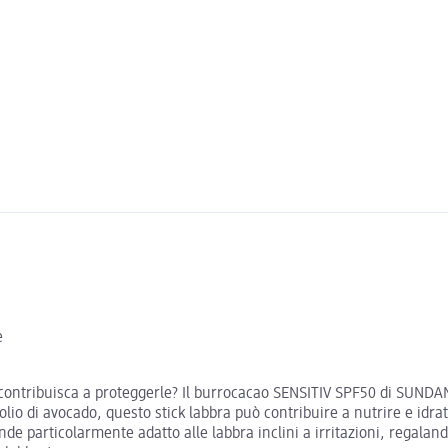
e
he contribuisca a proteggerle? Il burrocacao SENSITIV SPF50 di SUND
 olio di avocado, questo stick labbra può contribuire a nutrire e idra
de particolarmente adatto alle labbra inclini a irritazioni, regaland