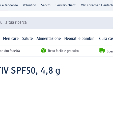
ni e tendenze
Volantino
Servizi
Servizio clienti
Wir sprechen Deutsch
qui la tua ricerca
Men care
Salute
Alimentazione
Neonati e bambini
Cura ca
con dm fedeltà
Reso facile e gratuito
Sped
IV SPF50, 4,8 g