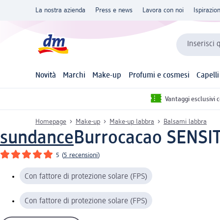
La nostra azienda
Press e news
Lavora con noi
Ispirazio
Inserisci 
Novità
Marchi
Make-up
Profumi e cosmesi
Capelli
Vantaggi esclusivi 
Homepage
Make-up
Make-up labbra
Balsami labbra
sundance
Burrocacao SENSIT
5
(
5 recensioni
)
Con fattore di protezione solare (FPS)
Con fattore di protezione solare (FPS)