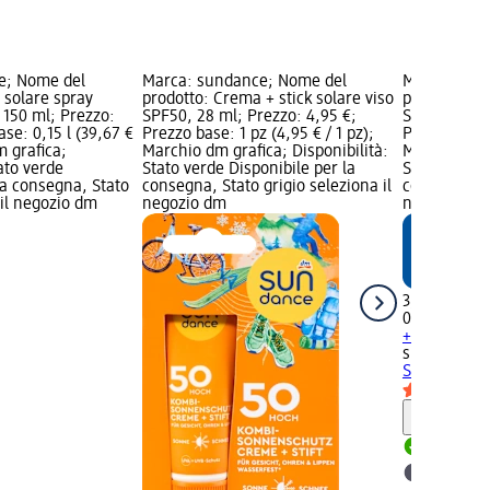
e; Nome del
Marca: sundance; Nome del
Marca: sun
 solare spray
prodotto: Crema + stick solare viso
prodotto: C
 150 ml; Prezzo:
SPF50, 28 ml; Prezzo: 4,95 €;
SPF30, 100 m
ase: 0,15 l (39,67 €
Prezzo base: 1 pz (4,95 € / 1 pz);
Prezzo base: 
m grafica;
Marchio dm grafica; Disponibilità:
Marchio dm g
tato verde
Stato verde Disponibile per la
Stato verde 
la consegna, Stato
consegna, Stato grigio seleziona il
consegna, St
 il negozio dm
negozio dm
negozio dm
3,95 €
0,1 l (39,50 €
+ 1 altra va
sundance
Cr
SPF30, 100 
Informaz
Disponib
selezion