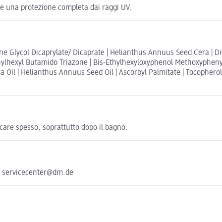
ce una protezione completa dai raggi UV.
ylene Glycol Dicaprylate/ Dicaprate | Helianthus Annuus Seed Cera | 
hexyl Butamido Triazone | Bis-Ethylhexyloxyphenol Methoxyphenyl Tr
 Oil | Helianthus Annuus Seed Oil | Ascorbyl Palmitate | Tocopherol 
care spesso, soprattutto dopo il bagno.
e servicecenter@dm.de