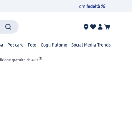
sa
Pet care
Foto
Cogli l'ultimo
Social Media Trends
(1)
izione gratuita da 49 €